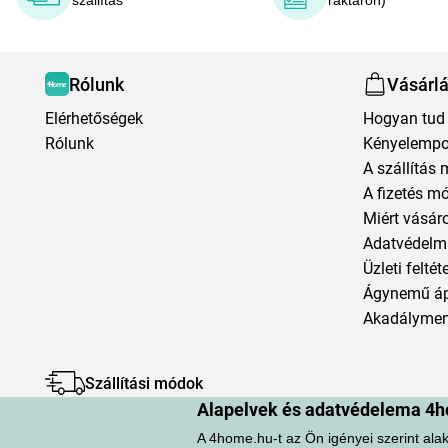
szállítás
raktáron)
Rólunk
Vásárl
Elérhetőségek
Hogyan tud 
Rólunk
Kényelempo
A szállítás 
A fizetés m
Miért vásár
Adatvédelmi
Üzleti feltét
Ágynemű á
Akadályment
Szállítási módok
Alapelvek és adatvédelema 4h
A 4home.hu-t az Ön igényei szerint alak