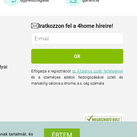
ügyfélszolgálat
garancia
Iratkozzon fel a 4home híreire!
lyai
Elfogadja a regisztrációt
az Általános üzleti feltételekkel
és a személyes adatok feldolgozásával üzleti és
marketing célokra a 4home, a.s. cég számára
nak tartalmát, és
ÉRTEM