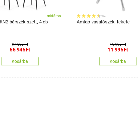
raktáron
36x
RN2 bárszék szett, 4 db
Amigo vasalószék, fekete
97 095 Ft
16 995 Ft
66 945
Ft
11 995
Ft
Kosárba
Kosárba