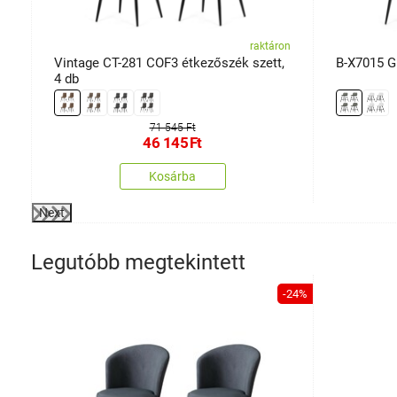
on
raktáron
Vintage CT-281 COF3 étkezőszék szett,
B-X7015 G
4 db
71 545 Ft
46 145
Ft
Kosárba
Next
Legutóbb megtekintett
-24%