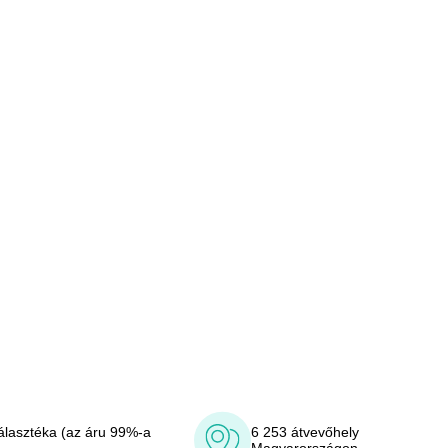
álasztéka (az áru 99%-a
6 253 átvevőhely