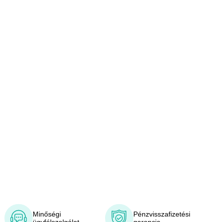
Minőségi
Pénzvisszafizetési