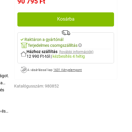
90 795 Ft
Kosárba
Raktáron a gyártónál
Terjedelmes csomgszállítás
Házhoz szállítás
(további információk)
12 990 Ft-tól
|
kézbesítés
4 hétig
A vásárlással kap
1631 Kényelempont
ságot.
 a
Katalógusszám:
980852
lés
 és