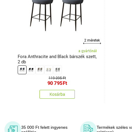
2 méretek
a gyártónál
Fora Anthracite and Black bárszék szett,
2 db
119 095 Ft
90 795
Ft
Kosárba
35 000 Ft felett ingyenes
Termékek széles v