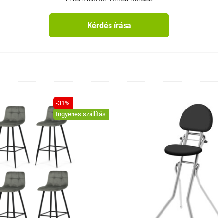
Kérdés írása
-31%
Ingyenes szállítás