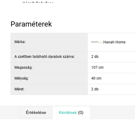
Kárpit: Babyface
Töltelék: 18 DNS hab (háttámla), 22 DNS hab (ülőlap)
Ülőlap magassága: 70 cm
Paraméterek
Háttámla magassága: 37 cm
Szín: krém / fekete
Márka:
Hanah Home
A szettben található darabok száma:
2 db
Magasság:
107 cm
Mélység:
40 cm
Méret:
2 db
Értékelése
Kérdések
(0)