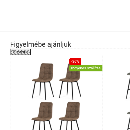
Figyelmébe ajánljuk
Previous
-21%
-36%
Ingyenes szállítás