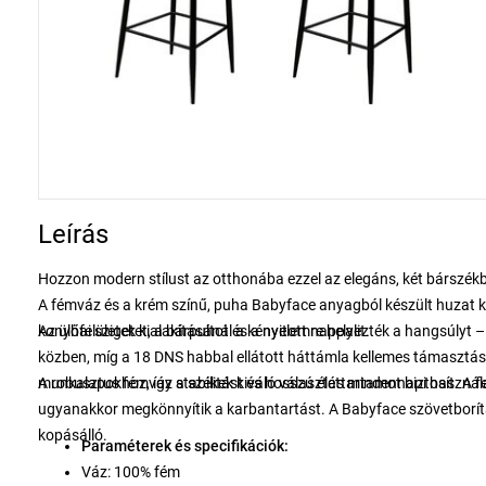
Leírás
Hozzon modern stílust az otthonába ezzel az elegáns, két bárszékből
A fémváz és a krém színű, puha Babyface anyagból készült huzat k
konyhai szigetet, a bárpultot és a nyitott nappalit.
Az ülőfelületek kialakításánál a kényelemre helyezték a hangsúlyt 
közben, míg a 18 DNS habbal ellátott háttámla kellemes támasztá
munkalapokhoz, így a székek kiváló választás mindennapi használa
A robusztus fémváz stabilitást és hosszú élettartamot biztosít. A 
ugyanakkor megkönnyítik a karbantartást. A Babyface szövetborítá
kopásálló.
Paraméterek és specifikációk:
Váz: 100% fém