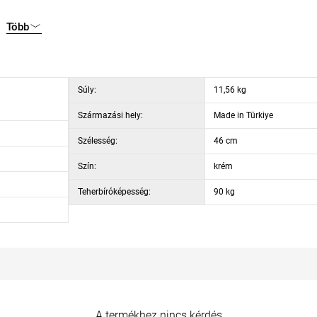
Több
Súly:
11,56 kg
Származási hely:
Made in Türkiye
Szélesség:
46 cm
Szín:
krém
Teherbíróképesség:
90 kg
A termékhez nincs kérdés