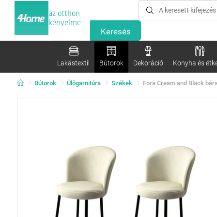
az otthon
kényelme
Lakástextil
Bútorok
Dekoráció
Konyha és étk
Bútorok
Ülőgarnitúra
Székek
Fora Cream and Black bárs