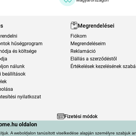
Magyarországon
ás
Megrendelései
rendelni
Fiókom
ntok hűségprogram
Megrendeléseim
módja és költsége
Reklamáció
ódja
Elállás a szerződéstől
oljon nálunk
Értékelések kezelésének szabá
 beállítások
elek
polása
esítési nyilatkozat
Fizetési módok
ome.hu oldalon
ítjuk. A weboldalon tanúsított viselkedése alapján személyre szabjuk an