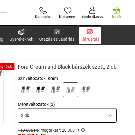
Bejelentkezés
Kapcsolat
Kedvencek
Kosár
ég
Gyerekeknek
Utazás és vásárlás
Kiárusítás
Fora Cream and Black bárszék szett, 2 db
ny -24%
Színváltozatok:
Krém
Méretváltozatok (2)
2 db
119 095 Ft
megtakarít 28 300 Ft