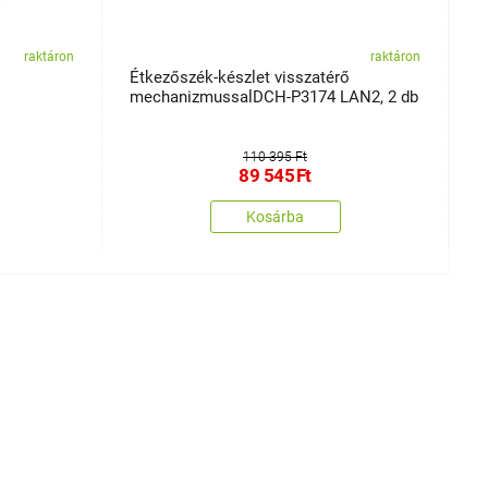
raktáron
raktáron
Étkezőszék-készlet visszatérő
A
mechanizmussalDCH-P3174 LAN2, 2 db
110 395 Ft
89 545
Ft
Kosárba