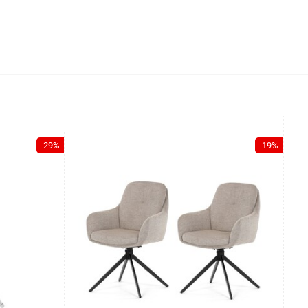
-29%
-19%