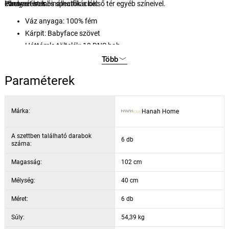
könnyen kombinálhatók a belső tér egyéb színeivel.
elhelyezést is.
Paraméterek és specifikációk:
Váz anyaga: 100% fém
Kárpit: Babyface szövet
Háttámla töltelék: 18 DNS hab
Ülés töltelék: 22 DNS hab
Több
Ülésmagasság: 37 cm
Paraméterek
Lábak magassága: 65 cm
Szín: krém / fehér
Márka:
Hanah Home
A szettben található darabok
6 db
száma:
Magasság:
102 cm
Mélység:
40 cm
Méret:
6 db
Súly:
54,39 kg