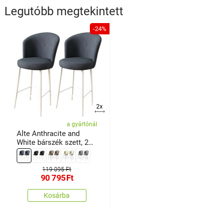
Legutóbb megtekintett
-24%
2x
a gyártónál
Alte Anthracite and
White bárszék szett, 2
db
119 095 Ft
90 795
Ft
Kosárba