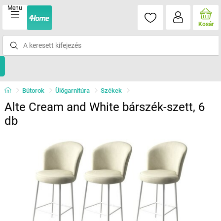
Menu
Kosár
Bútorok
Ülőgarnitúra
Székek
Alte Cream and White bárszék-szett, 6
db