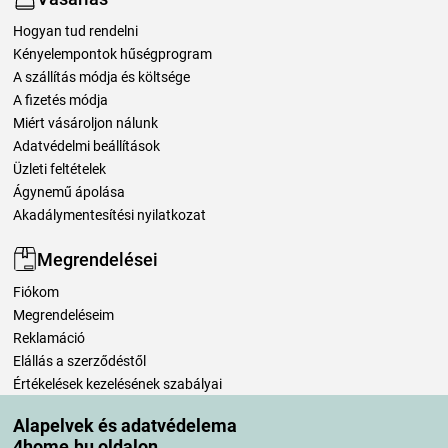
Hogyan tud rendelni
Kényelempontok hűségprogram
A szállítás módja és költsége
A fizetés módja
Miért vásároljon nálunk
Adatvédelmi beállítások
Üzleti feltételek
Ágynemű ápolása
Akadálymentesítési nyilatkozat
Megrendelései
Fiókom
Megrendeléseim
Reklamáció
Elállás a szerződéstől
Értékelések kezelésének szabályai
Alapelvek és adatvédelema
Szállítási módok
4home.hu oldalon