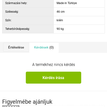
Származási hely:
Made in Türkiye
Szélesség:
46 cm
Szín:
krém
Teherbíróképesség:
90 kg
Értékelése
Kérdések
(0)
A termékhez nincs kérdés
Kérdés írása
Figyelmébe ajánljuk