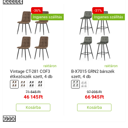
Previous
%
-36%
-31%
Ingyenes szállítás
Ingyenes szállítás
raktáron
raktáron
Vintage CT-281 COF3
B-X7015 GRN2 bárszék
étkezőszék szett, 4 db
szett, 4 db
71 545 Ft
97 095 Ft
46 145
Ft
66 945
Ft
Kosárba
Kosárba
Next