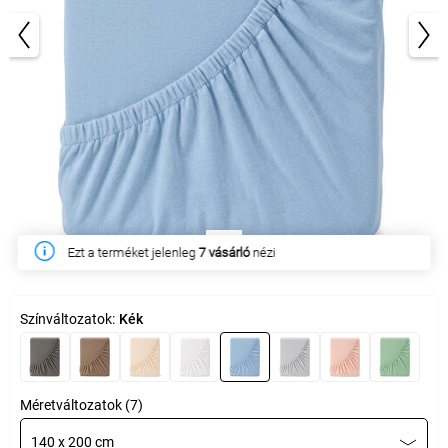
1/4
Ezen a héten
48 ügyfél
vásárolta meg
Színváltozatok:
Kék
Méretváltozatok (7)
140 x 200 cm