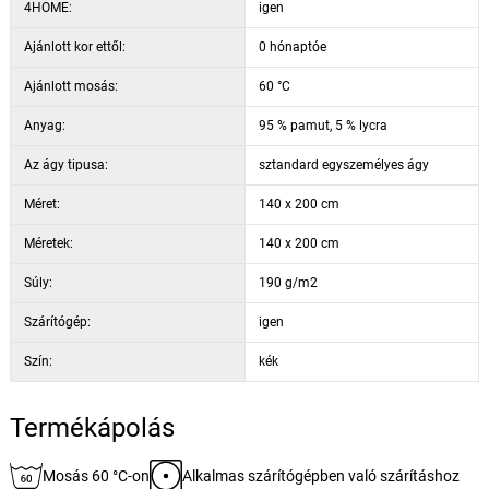
4HOME:
igen
Ajánlott kor ettől:
0 hónaptóe
Ajánlott mosás:
60 °C
Anyag:
95 % pamut, 5 % lycra
Az ágy tipusa:
sztandard egyszemélyes ágy
Méret:
140 x 200 cm
Méretek:
140 x 200 cm
Súly:
190 g/m2
Szárítógép:
igen
Szín:
kék
Termékápolás
Mosás 60 °C-on
Alkalmas szárítógépben való szárításhoz