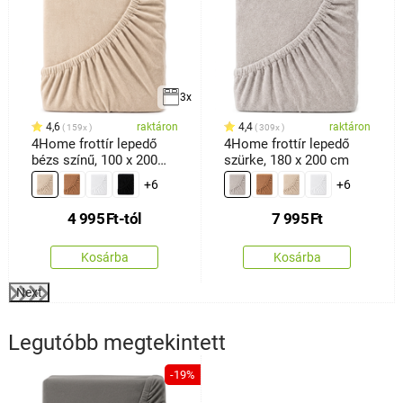
3x
4,6
raktáron
4,4
raktáron
159x
309x
4Home frottír lepedő
4Home frottír lepedő
bézs színű, 100 x 200
szürke, 180 x 200 cm
cm
+6
+6
4 995
Ft
-tól
7 995
Ft
Kosárba
Kosárba
Next
Legutóbb megtekintett
-19%