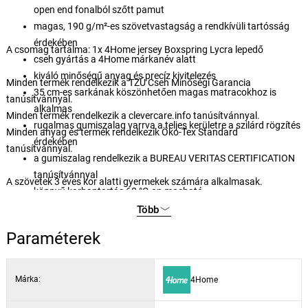
open end fonalból szőtt pamut
magas, 190 g/m²-es szövetvastagság a rendkívüli tartósság
érdekében
A csomag tartalma: 1x 4Home jersey Boxspring Lycra lepedő
cseh gyártás a 4Home márkanév alatt
kiváló minőségű anyag és precíz kivitelezés
Minden termék rendelkezik a TZÚ Cseh Minőségi Garancia
35 cm-es sarkának köszönhetően magas matracokhoz is
tanúsítvánnyal.
alkalmas
Minden termék rendelkezik a clevercare.info tanúsítvánnyal.
rugalmas gumiszalag varrva a teljes kerületre a szilárd rögzítés
Minden anyag és termék rendelkezik Öko-Tex Standard
érdekében
tanúsítvánnyal.
a gumiszalag rendelkezik a BUREAU VERITAS CERTIFICATION
tanúsítvánnyal
A szövetek 3 éves kor alatti gyermekek számára alkalmasak.
könnyű karbantartás 60 °C-on mosható
szárítógépben szárítható, kíméletes programon
Több
elegáns színválaszték
Paraméterek
Márka:
4Home