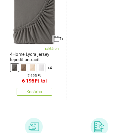
7x
raktáron
4Home Lycra jersey
lepedő antracit
+4
7 695 Ft
6 195
Ft
-tól
Kosárba