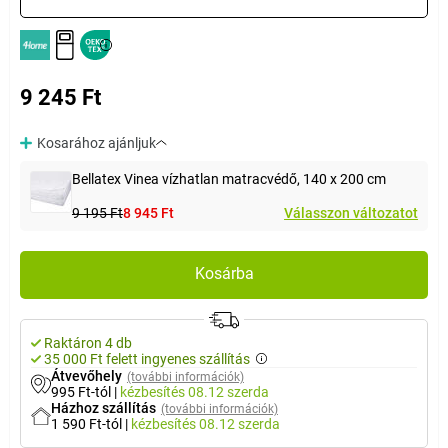
9 245 Ft
Kosarához ajánljuk
Bellatex Vinea vízhatlan matracvédő, 140 x 200 cm
9 195 Ft
8 945 Ft
Válasszon változatot
Kosárba
Raktáron 4 db
35 000 Ft felett ingyenes szállítás
Átvevőhely
(további információk)
995 Ft-tól
|
kézbesítés
08.12 szerda
Házhoz szállítás
(további információk)
1 590 Ft-tól
|
kézbesítés
08.12 szerda