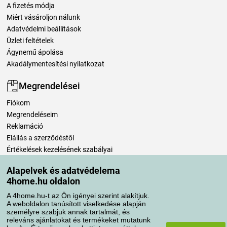
A fizetés módja
Miért vásároljon nálunk
Adatvédelmi beállítások
Üzleti feltételek
Ágynemű ápolása
Akadálymentesítési nyilatkozat
Megrendelései
Fiókom
Megrendeléseim
Reklamáció
Elállás a szerződéstől
Értékelések kezelésének szabályai
Alapelvek és adatvédelema
Szállítási módok
4home.hu oldalon
A 4home.hu-t az Ön igényei szerint alakítjuk.
A weboldalon tanúsított viselkedése alapján
Fizetési módok
személyre szabjuk annak tartalmát, és
releváns ajánlatokat és termékeket mutatunk