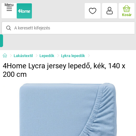
Menu
Kosár
Lakástextil
Lepedők
Lykra lepedők
4Home Lycra jersey lepedő, kék, 140 x
200 cm