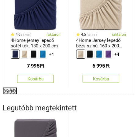
4,6
raktáron
4,5
raktáron
470x
411x
4Home jersey lepedő
4Home Jersey lepedő
sötétkék, 180 x 200 cm
bézs színű, 160 x 200
cm
+4
+4
7 995
Ft
6 995
Ft
Kosárba
Kosárba
Next
Legutóbb megtekintett