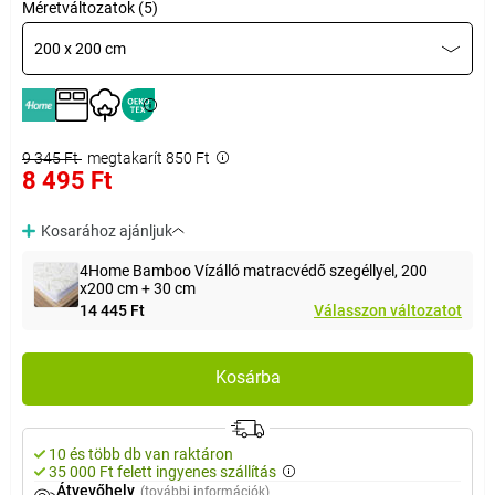
Méretváltozatok (5)
200 x 200 cm
9 345 Ft
megtakarít 850 Ft
8 495 Ft
Kosarához ajánljuk
4Home Bamboo Vízálló matracvédő szegéllyel, 200
x200 cm + 30 cm
14 445 Ft
Válasszon változatot
Kosárba
10 és több db van raktáron
35 000 Ft felett ingyenes szállítás
Átvevőhely
(további információk)