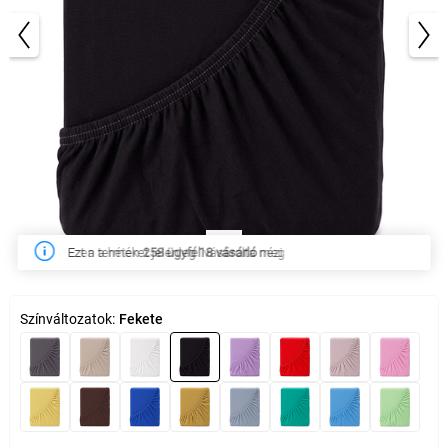
1/3
Ezen a héten
258 ügyfél
vásárolta meg
Színváltozatok:
Fekete