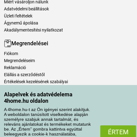
Miért vásároljon nálunk
Adatvédelmi beállítások
Üzleti feltételek
Ágynemű ápolása
Akadálymentesítési nyilatkozat
Megrendelései
Fiókom
Megrendeléseim
Reklamáció
Elállás a szerződéstől
Értékelések kezelésének szabályai
Alapelvek és adatvédelema
Szállítási módok
4home.hu oldalon
A 4home.hu-t az Ön igényei szerint alakítjuk.
A weboldalon tanúsított viselkedése alapján
Fizetési módok
személyre szabjuk annak tartalmát, és
releváns ajánlatokat és termékeket mutatunk
be. Az „Értem” gombra kattintva egyúttal
ÉRTEM
beleegyezik a cookie-k használatába,