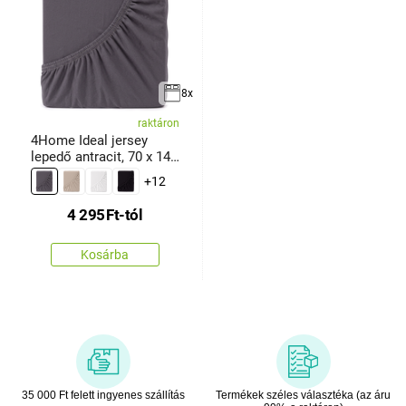
8x
raktáron
4Home Ideal jersey
lepedő antracit, 70 x 140
cm
+12
4 295
Ft
-tól
Kosárba
35 000 Ft felett ingyenes szállítás
Termékek széles választéka (az áru