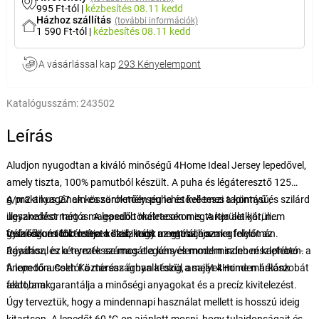
995 Ft-tól
|
kézbesítés
08.11 kedd
Házhoz szállítás
(további információk)
1 590 Ft-tól
|
kézbesítés
08.11 kedd
A vásárlással kap
293 Kényelempont
Katalógusszám:
243502
Leírás
Aludjon nyugodtan a kiváló minőségű 4Home Ideal Jersey lepedővel,
amely tiszta, 100% pamutból készült. A puha és légáteresztő 125
g/m2 anyagának köszönhetően puha és kellemes tapintású,
A praktikus 27 cm-es sarokmélység lehetővé teszi a könnyű és szilárd
ugyanakkor tartós. A lepedő tökéletesen megtartja alakját, nem
illeszkedést még a magasabb matracokon is. A kerület körüli
gyűrődik és tökéletesen illeszkedik a matrachoz.
feszítőgumi biztosítja a stabilitást az egész éjszaka folyamán.
Válasszon több méret közül, hogy megtalálja a megfelelőt az
Ráadásul ez a termék számos elegáns és modern színben kapható - a
ágyához, és kényeztesse magát a kényelemmel minden részletében.
finom tónusoktól a merész árnyalatokig, amelyek minden hálószobát
A lepedő a Cseh Köztársaságban készül a saját 4Home márkánk
feldobnak.
alatt, ami garantálja a minőségi anyagokat és a precíz kivitelezést.
Úgy terveztük, hogy a mindennapi használat mellett is hosszú ideig