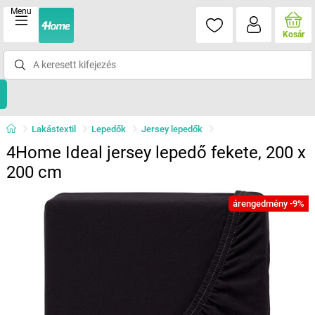
Menu
Kosár
Lakástextil
Lepedők
Jersey lepedők
4Home Ideal jersey lepedő fekete, 200 x
200 cm
árengedmény -9%