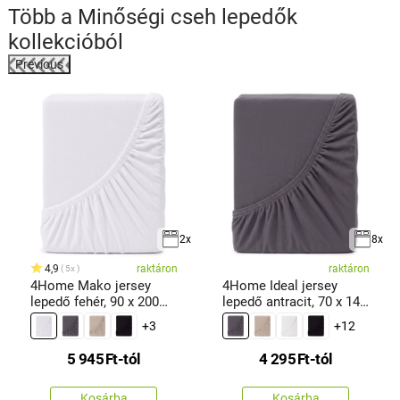
Több a
Minőségi cseh lepedők
kollekcióból
Previous
2x
8x
4,9
raktáron
raktáron
5x
4Home Mako jersey
4Home Ideal jersey
lepedő fehér, 90 x 200
lepedő antracit, 70 x 140
cm
cm
+3
+12
5 945
Ft
-tól
4 295
Ft
-tól
Kosárba
Kosárba