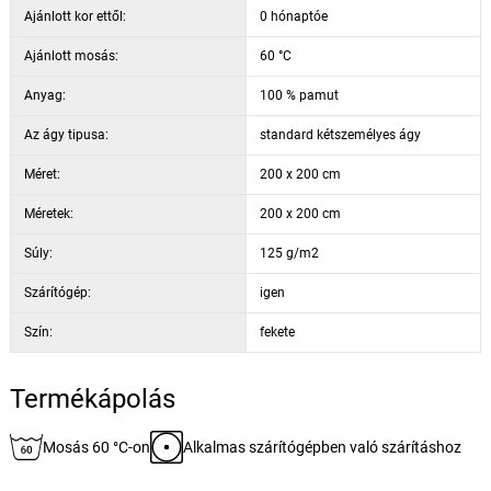
Ajánlott kor ettől:
0 hónaptóe
Ajánlott mosás:
60 °C
Anyag:
100 % pamut
Az ágy tipusa:
standard kétszemélyes ágy
Méret:
200 x 200 cm
Méretek:
200 x 200 cm
Súly:
125 g/m2
Szárítógép:
igen
Szín:
fekete
Termékápolás
Mosás 60 °C-on
Alkalmas szárítógépben való szárításhoz