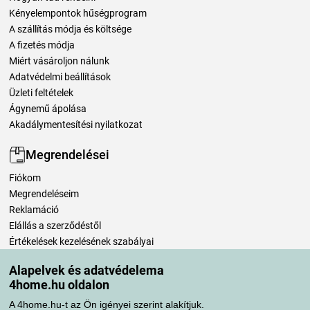
Kényelempontok hűségprogram
A szállítás módja és költsége
A fizetés módja
Miért vásároljon nálunk
Adatvédelmi beállítások
Üzleti feltételek
Ágynemű ápolása
Akadálymentesítési nyilatkozat
Megrendelései
Fiókom
Megrendeléseim
Reklamáció
Elállás a szerződéstől
Értékelések kezelésének szabályai
Alapelvek és adatvédelema
Szállítási módok
4home.hu oldalon
A 4home.hu-t az Ön igényei szerint alakítjuk.