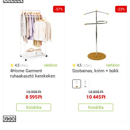
%
-57%
-23%
4,5
raktáron
4,5
raktáron
93x
122x
4Home Garment
Szobainas, króm + bükk
ruhaakasztó kerekeken
19 995 Ft
13 595 Ft
8 595
Ft
10 445
Ft
Kosárba
Kosárba
Next