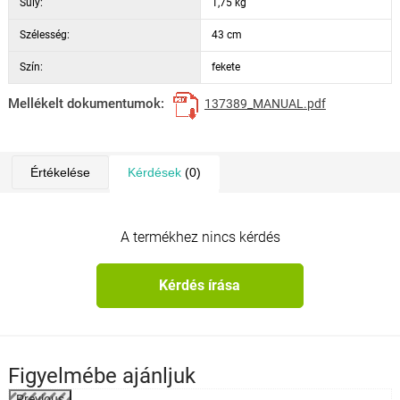
Súly:
1,75 kg
Szélesség:
43 cm
Szín:
fekete
Mellékelt dokumentumok:
137389_MANUAL.pdf
Értékelése
Kérdések
(0)
A termékhez nincs kérdés
Kérdés írása
Figyelmébe ajánljuk
Previous