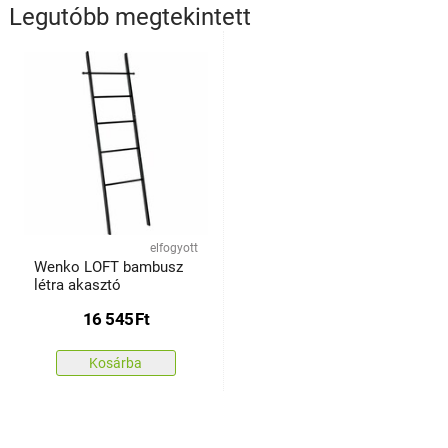
Legutóbb megtekintett
elfogyott
Wenko LOFT bambusz
létra akasztó
16 545
Ft
Kosárba