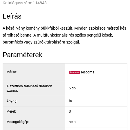
Katalógusszám:
114843
Leírás
A késállvány kemény bükkfából készült. Minden szokásos méretű kés
tárolható benne. A multifunkcionális rés széles pengéjű kések,
baromfikés vagy szúrók tárolására szolgál.
Paraméterek
Márka:
Tescoma
A szettben található darabok
6 db
száma:
Anyag:
fa
Méret:
S
Mosogatógép:
nem