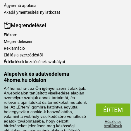
Ágynemű ápolása
Akadálymentesítési nyilatkozat
Megrendelései
Fiókom
Megrendeléseim
Reklamáció
Elállás a szerződéstől
Értékelések kezelésének szabályai
Alapelvek és adatvédelema
Szállítási módok
4home.hu oldalon
A 4home.hu-t az Ön igényei szerint alakítjuk.
A weboldalon tanúsított viselkedése alapján
Fizetési módok
személyre szabjuk annak tartalmát, és
releváns ajánlatokat és termékeket mutatunk
be. Az „Értem” gombra kattintva egyúttal
ÉRTEM
beleegyezik a cookie-k használatába,
valamint a webhely viselkedésére vonatkozó
adatok továbbításába, hogy célzott
Részletes
hirdetéseket jelenítsen meg közösségi
beállítások
oldalakon és más weboldalakon található