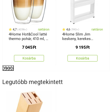
4,7
raktáron
4,6
raktáron
4258x
592x
4Home Hot&Cool latté
4Home Slim Jim
thermo pohár, 410 ml, 2
keskeny, kerekes
db
tárolóállvány
7 045
Ft
9 195
Ft
Kosárba
Kosárba
Next
Legutóbb megtekintett