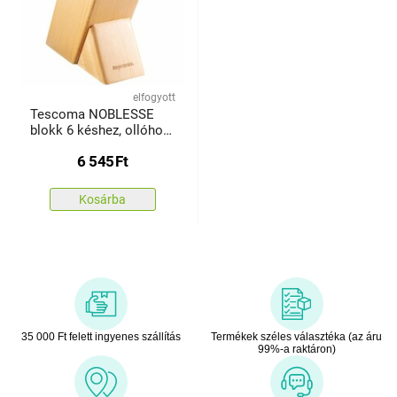
elfogyott
Tescoma NOBLESSE
blokk 6 késhez, ollóhoz/
élezőhöz
6 545
Ft
Kosárba
35 000 Ft felett ingyenes szállítás
Termékek széles választéka (az áru
99%-a raktáron)