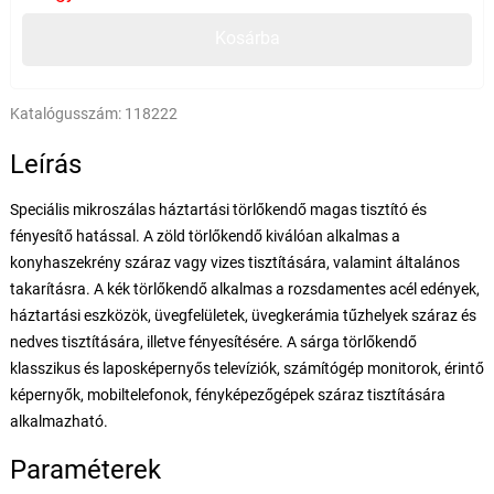
Kosárba
Katalógusszám:
118222
Leírás
Speciális mikroszálas háztartási törlőkendő magas tisztító és
fényesítő hatással. A zöld törlőkendő kiválóan alkalmas a
konyhaszekrény száraz vagy vizes tisztítására, valamint általános
takarításra. A kék törlőkendő alkalmas a rozsdamentes acél edények,
háztartási eszközök, üvegfelületek, üvegkerámia tűzhelyek száraz és
nedves tisztítására, illetve fényesítésére. A sárga törlőkendő
klasszikus és laposképernyős televíziók, számítógép monitorok, érintő
képernyők, mobiltelefonok, fényképezőgépek száraz tisztítására
alkalmazható.
Paraméterek