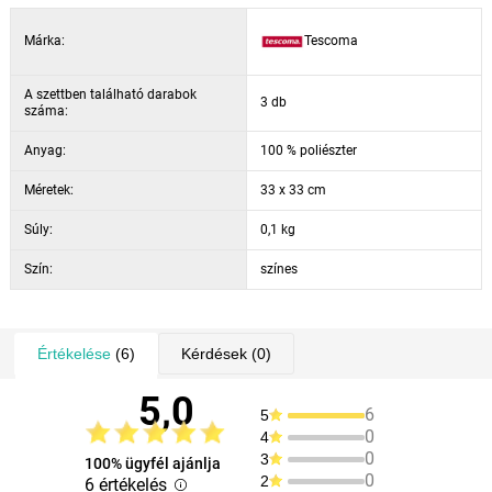
Márka:
Tescoma
A szettben található darabok
3 db
száma:
Anyag:
100 % poliészter
Méretek:
33 x 33 cm
Súly:
0,1 kg
Szín:
színes
Értékelése
(6)
Kérdések
(0)
5,0
6
5
0
4
0
3
100% ügyfél ajánlja
0
2
6 értékelés