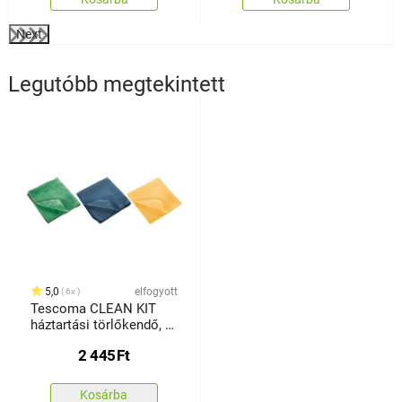
Next
Legutóbb megtekintett
5,0
elfogyott
6x
Tescoma CLEAN KIT
háztartási törlőkendő, 3
db.készlet
2 445
Ft
Kosárba