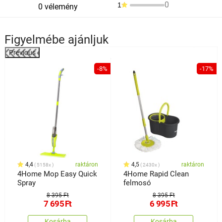
0
1
0 vélemény
Figyelmébe ajánljuk
Previous
%
-8%
-17%
4,4
raktáron
4,5
raktáron
5158x
2430x
4Home Mop Easy Quick
4Home Rapid Clean
Spray
felmosó
8 395 Ft
8 395 Ft
7 695
Ft
6 995
Ft
Kosárba
Kosárba