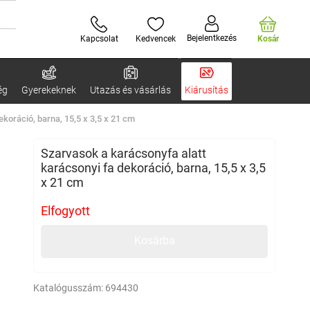
Bejelentkezés
Kapcsolat
Kedvencek
Kosár
ég
Gyerekeknek
Utazás és vásárlás
Kiárusítás
koráció, barna, 15,5 x 3,5 x 21 cm
Szarvasok a karácsonyfa alatt
karácsonyi fa dekoráció, barna, 15,5 x 3,5
x 21 cm
Elfogyott
Kosárba
Katalógusszám:
694430