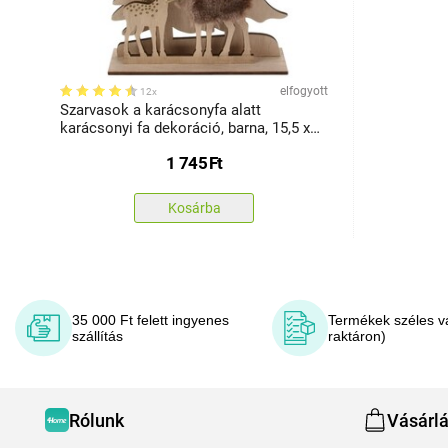
elfogyott
12x
Szarvasok a karácsonyfa alatt
karácsonyi fa dekoráció, barna, 15,5 x
3,5 x 21 cm
1 745
Ft
Kosárba
35 000 Ft felett ingyenes
Termékek széles v
szállítás
raktáron)
Rólunk
Vásárl