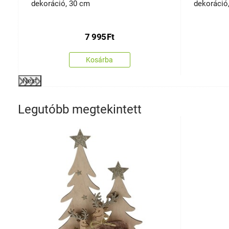
dekoráció, 30 cm
dekoráció
7 995
Ft
Kosárba
Next
Legutóbb megtekintett