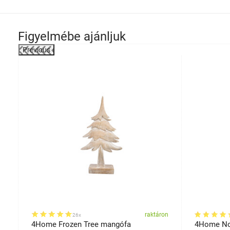
Figyelmébe ajánljuk
Previous
on
raktáron
26x
4Home Frozen Tree mangófa
4Home No