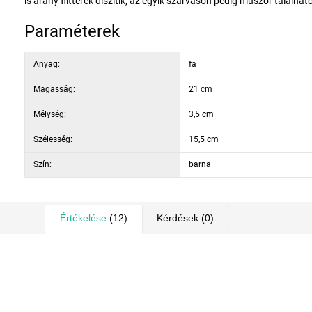
is arany flitterek díszítik, az egyik szarvason pedig műszőr találhat
Paraméterek
Anyag:
fa
Magasság:
21 cm
Mélység:
3,5 cm
Szélesség:
15,5 cm
Szín:
barna
Értékelése
(12)
Kérdések
(0)