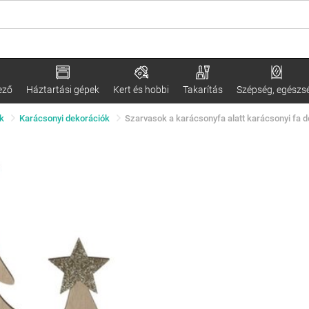
ező
Háztartási gépek
Kert és hobbi
Takarítás
Szépség, egészs
k
Karácsonyi dekorációk
Szarvasok a karácsonyfa alatt karácsonyi fa de