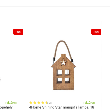
-20%
-30%
raktáron
raktáron
8x
ópehely
4Home Shining Star mangófa lámpa, 18
4