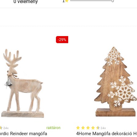
0
1
0 vélemény
-29%
raktáron
24x
24x
rdic Reindeer mangófa
4Home Mangófa dekoráció H