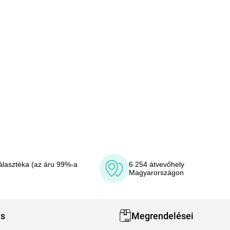
álasztéka (az áru 99%-a
6 254 átvevőhely
Magyarországon
ás
Megrendelései