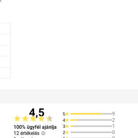
ó.
4,5
9
5
2
4
1
3
100% ügyfél ajánlja
0
2
12 értékelés