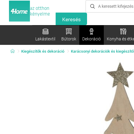
az otthon
kényelme
Lakástextil
Bútorok
Dekoráció
Konyha és étk
Kiegészítők és dekoráció
Karácsonyi dekorációk és kiegészítő