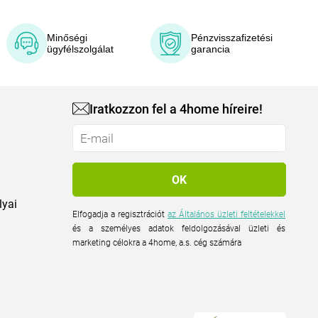
Minőségi
Pénzvisszafizetési
ügyfélszolgálat
garancia
Iratkozzon fel a 4home híreire!
lyai
Elfogadja a regisztrációt
az Általános üzleti feltételekkel
és a személyes adatok feldolgozásával üzleti és
marketing célokra a 4home, a.s. cég számára