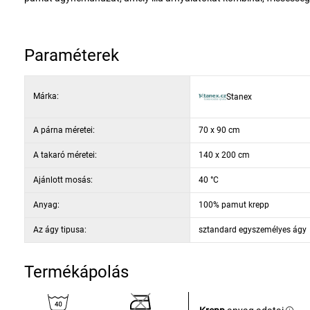
varrva, a minták változatossága miatt mindegyik más.
Az ágyneműhuzat kiváló minőségű krepp pamutból varrták, amely 
Paraméterek
Egyszerűen egy ágyneműhuzat, amelyet első pillantásra és érintésr
Márka:
Stanex
A szett tartalma:
1 db párnahuzat 70 x 90 cm
A párna méretei:
1 db paplanhuzat 140 x 200 cm
70 x 90 cm
A takaró méretei:
140 x 200 cm
Ajánlott mosás:
40 °C
Anyag:
100% pamut krepp
Az ágy tipusa:
sztandard egyszemélyes ágy
Termékápolás