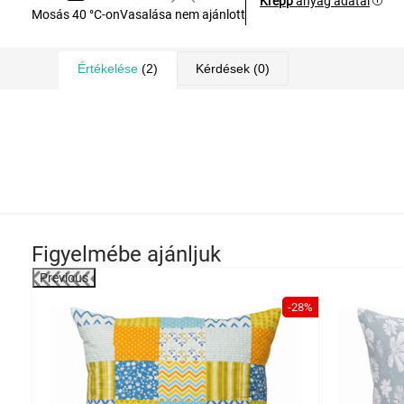
Krepp
anyag adatai
Mosás 40 °C-on
Vasalása nem ajánlott
Értékelése
(2)
Kérdések
(0)
Figyelmébe ajánljuk
Previous
-41%
-28%