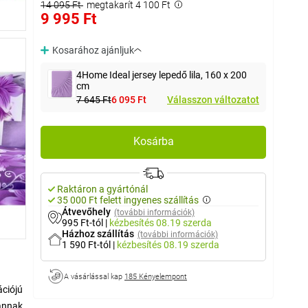
14 095 Ft
megtakarít 4 100 Ft
9 995 Ft
Kosarához ajánljuk
4Home Ideal jersey lepedő lila, 160 x 200
cm
7 645 Ft
6 095 Ft
Válasszon változatot
Kosárba
Raktáron a gyártónál
35 000 Ft felett ingyenes szállítás
Átvevőhely
(további információk)
995 Ft-tól
|
kézbesítés
08.19 szerda
Házhoz szállítás
(további információk)
1 590 Ft-tól
|
kézbesítés
08.19 szerda
A vásárlással kap
185 Kényelempont
ációjú
vannak