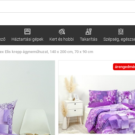
ező
Háztartási gépek
Kert és hobbi
Takarítás
Szépség, egészs
ex Elis krepp ágyneműhuzat, 140 x 200 cm, 70 x 90 cm
árengedmé