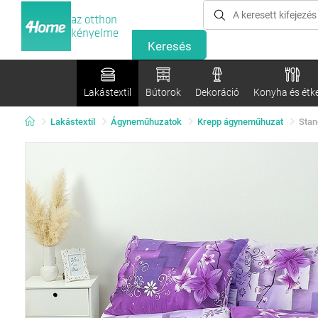
az otthon
kényelme
Lakástextil
Bútorok
Dekoráció
Konyha és étk
Lakástextil
Ágyneműhuzatok
Krepp ágyneműhuzat
Stan