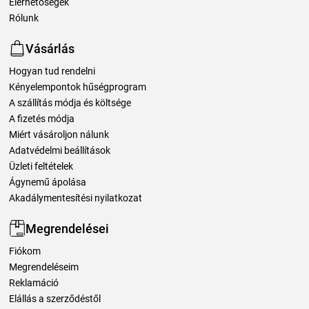
Elérhetőségek
Rólunk
Vásárlás
Hogyan tud rendelni
Kényelempontok hűségprogram
A szállítás módja és költsége
A fizetés módja
Miért vásároljon nálunk
Adatvédelmi beállítások
Üzleti feltételek
Ágynemű ápolása
Akadálymentesítési nyilatkozat
Megrendelései
Fiókom
Megrendeléseim
Reklamáció
Elállás a szerződéstől