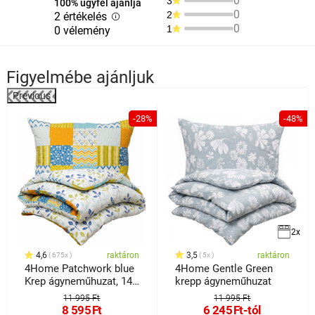
0
3
100% ügyfél ajánlja
0
2
2 értékelés
0
1
0 vélemény
Figyelmébe ajánljuk
Previous
%
-28%
-48%
2x
4,6
raktáron
3,5
raktáron
675x
5x
4Home Patchwork blue
4Home Gentle Green
Krep ágyneműhuzat, 140
krepp ágyneműhuzat
x 200 cm, 70 x 90 cm
11 995 Ft
11 995 Ft
8 595
Ft
6 245
Ft
-tól