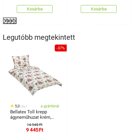
Kosárba
Kosárba
Next
Legutóbb megtekintett
-37%
5,0
a gyártónál
2x
Bellatex Toll krepp
ágyneműhuzat krém,
140 x 200 cm, 70 x 90
14 945 Ft
cm
9 445
Ft