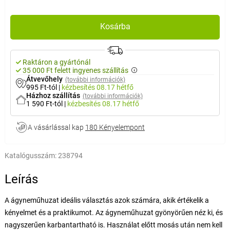
Kosárba
Raktáron a gyártónál
35 000 Ft felett ingyenes szállítás
Átvevőhely
(további információk)
995 Ft-tól
|
kézbesítés
08.17 hétfő
Házhoz szállítás
(további információk)
1 590 Ft-tól
|
kézbesítés
08.17 hétfő
A vásárlással kap
180 Kényelempont
Katalógusszám:
238794
Leírás
A ágyneműhuzat ideális választás azok számára, akik értékelik a
kényelmet és a praktikumot. Az ágyneműhuzat gyönyörűen néz ki, és
nagyszerűen karbantartható is. Használat előtt mosás után nem kell