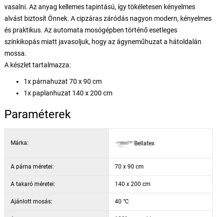
vasalni. Az anyag kellemes tapintású, így tökéletesen kényelmes
alvást biztosít Önnek. A cipzáras záródás nagyon modern, kényelmes
és praktikus. Az automata mosógépben történő esetleges
színkikopás miatt javasoljuk, hogy az ágyneműhuzat a hátoldalán
mossa.
A készlet tartalmazza:
1x párnahuzat 70 x 90 cm
1x paplanhuzat 140 x 200 cm
Paraméterek
Márka:
Bellatex
A párna méretei:
70 x 90 cm
A takaró méretei:
140 x 200 cm
Ajánlott mosás:
40 °C