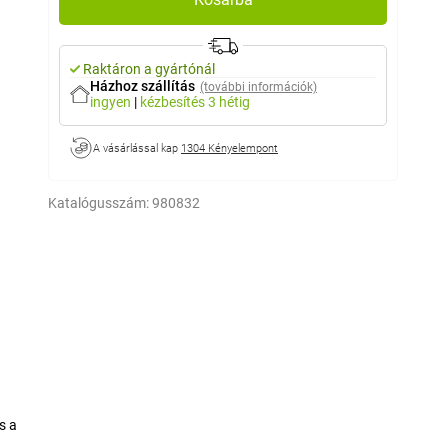
Raktáron a gyártónál
Házhoz szállítás
(további információk)
ingyen
|
kézbesítés
3 hétig
A vásárlással kap
1304 Kényelempont
Katalógusszám:
980832
s a