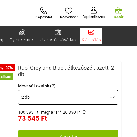
Bejelentkezés
Kapcsolat
Kedvencek
Kosár
ég
Gyerekeknek
Utazás és vásárlás
Kiárusítás
Rubi Grey and Black étkezőszék szett, 2
ny -27%
db
állítás
Méretváltozatok (2)
2 db
100 395 Ft
megtakarít 26 850 Ft
73 545 Ft
Kosárba