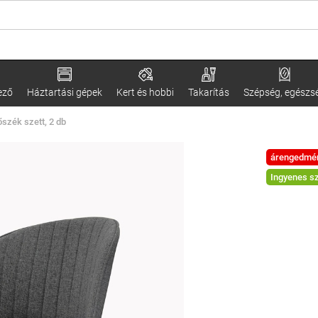
ező
Háztartási gépek
Kert és hobbi
Takarítás
Szépség, egészs
szék szett, 2 db
árengedmé
Ingyenes sz