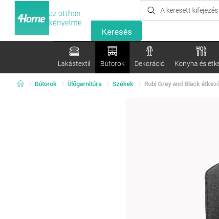
az otthon
kényelme
Lakástextil
Bútorok
Dekoráció
Konyha és étk
Bútorok
Ülőgarnitúra
Székek
Rubi Grey and Black étkező