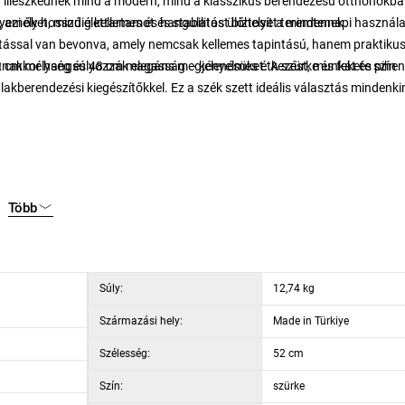
illeszkednek mind a modern, mind a klasszikus berendezésű otthonokba
ezi őket, mindig kellemes és hangulatos ülőhelyet teremtenek.
amely hosszú élettartamot és stabilitást biztosít a mindennapi használa
orítással van bevonva, amely nemcsak kellemes tapintású, hanem praktikus
42 cm mélység és 48 cm magasság – kényelmes étkezést, munkát és pihen
nakkor hangsúlyozzák elegáns megjelenésüket. A szürke és fekete szín
kberendezési kiegészítőkkel. Ez a szék szett ideális választás mindenki
48 cm
Több
Súly:
12,74 kg
Származási hely:
Made in Türkiye
Szélesség:
52 cm
Szín:
szürke