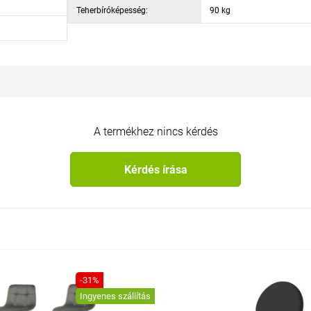
Teherbíróképesség:
90 kg
A termékhez nincs kérdés
Kérdés írása
-31%
Ingyenes szállítás