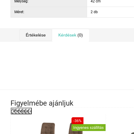
Mélység:
42 cm
Méret:
2 db
Értékelése
Kérdések
(0)
Figyelmébe ajánljuk
Previous
-21%
-36%
Ingyenes szállítás