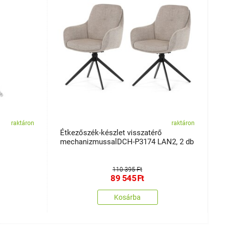
raktáron
raktáron
Étkezőszék-készlet visszatérő
A
mechanizmussalDCH-P3174 LAN2, 2 db
110 395 Ft
89 545
Ft
Kosárba