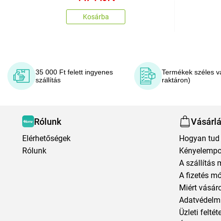
Kosárba
35 000 Ft felett ingyenes
Termékek széles v
szállítás
raktáron)
Rólunk
Vásárl
Elérhetőségek
Hogyan tud 
Rólunk
Kényelempo
A szállítás 
A fizetés m
Miért vásár
Adatvédelmi
Üzleti feltét