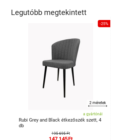
Legutóbb megtekintett
-25%
2 méretek
a gyártónál
Rubi Grey and Black étkezőszék szett, 4
db
195 695 Ft
147 145
Ft