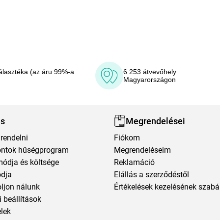
álasztéka (az áru 99%-a
6 253 átvevőhely
Magyarországon
ás
Megrendelései
rendelni
Fiókom
ntok hűségprogram
Megrendeléseim
módja és költsége
Reklamáció
ódja
Elállás a szerződéstől
oljon nálunk
Értékelések kezelésének szabá
 beállítások
elek