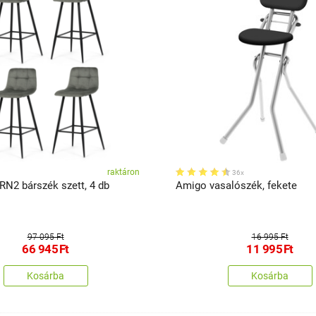
raktáron
36x
RN2 bárszék szett, 4 db
Amigo vasalószék, fekete
97 095 Ft
16 995 Ft
66 945
Ft
11 995
Ft
Kosárba
Kosárba