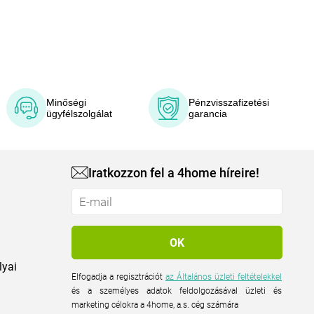
Minőségi
Pénzvisszafizetési
ügyfélszolgálat
garancia
Iratkozzon fel a 4home híreire!
lyai
Elfogadja a regisztrációt
az Általános üzleti feltételekkel
és a személyes adatok feldolgozásával üzleti és
marketing célokra a 4home, a.s. cég számára