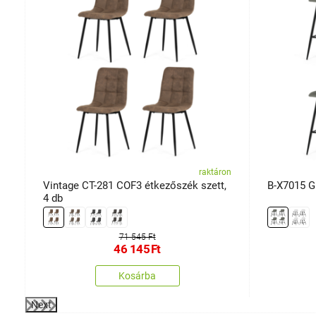
on
raktáron
Vintage CT-281 COF3 étkezőszék szett,
B-X7015 G
4 db
71 545 Ft
46 145
Ft
Kosárba
Next