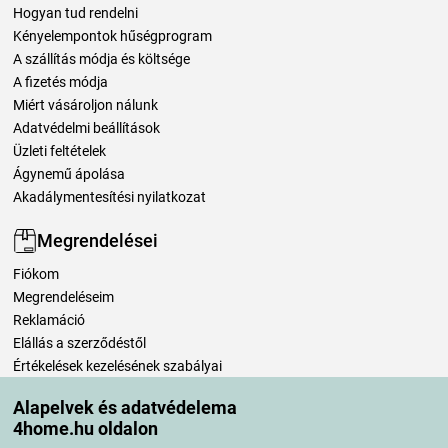
Hogyan tud rendelni
Kényelempontok hűségprogram
A szállítás módja és költsége
A fizetés módja
Miért vásároljon nálunk
Adatvédelmi beállítások
Üzleti feltételek
Ágynemű ápolása
Akadálymentesítési nyilatkozat
Megrendelései
Fiókom
Megrendeléseim
Reklamáció
Elállás a szerződéstől
Értékelések kezelésének szabályai
Alapelvek és adatvédelema
Szállítási módok
4home.hu oldalon