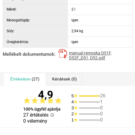
Méret:
2 l
Mosogatógép:
igen
Súly:
2,94 kg
Üvegkerámia:
igen
manual remoska D51F,
Mellékelt dokumentumok:
D52F_D51, D52.pdf
Értékelése
(27)
Kérdések
(0)
4,9
26
5
1
4
0
3
100% ügyfél ajánlja
0
2
27 értékelés
0
1
0 vélemény