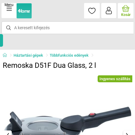
Menu
Kosár
Háztartási gépek
Többfunkciós edények
Remoska D51F Dua Glass, 2 l
Ingyenes szállítás