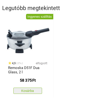
Legutóbb megtekintett
Ingyenes szállítás
4,9
elfogyott
27x
Remoska D51F Dua
Glass, 2 l
58 375
Ft
Kosárba