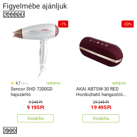
Figyelmébe ajánljuk
Previous
%
-1%
-33%
4,7
raktáron
raktáron
3x
Sencor SHD 7200GD
AKAI ABTSW-30 RED
hajszárító
Hordozható hangszóró
BT-vel, IPX7
9 245 Ft
29 245 Ft
9 195
Ft
19 495
Ft
Kosárba
Kosárba
Next