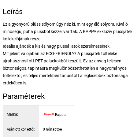
Leírás
Ez a gyönyörű plüss sólyom úgy néz ki, mint egy élő sólyom. Kiváló
minőségű, puha plüssből kézzel varrták. A RAPPA exkluzív plüssjáték
kollekciójának része.
Ideális ajándék a kis és nagy plüssállatok szerelmeseinek.
Mit jelent valójában az ECO-FRIENDLY? A plüssjáték tölteléke
újrahasznosított PET palackokból készült. Ez az anyag teljesen
biztonságos, tapintásra megkülönböztethetetlen a hagyományos
tölteléktől, és teljes mértékben tanúsított a legkisebbek biztonsága
érdekében is.
Paraméterek
Márka:
Rappa
Ajánlott kor ettől:
0 hónaptóe