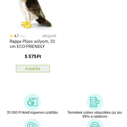
4,7
elfogyott
5x
Rappa Plüss sólyom, 23
cm ECO-FRIENDLY
5 575
Ft
Kosárba
35 000 Ft felett ingyenes szállítás
Termékek széles választéka (az áru
99%-a raktáron)