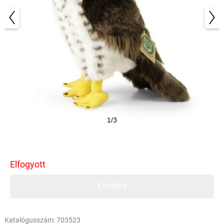
1/3
Elfogyott
Kosárba
Katalógusszám:
703523