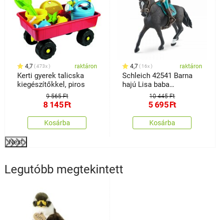
4,7
raktáron
4,7
raktáron
473x
16x
Kerti gyerek talicska
Schleich 42541 Barna
kiegészítőkkel, piros
hajú Lisa baba
mozgatható
9 565 Ft
10 445 Ft
végtagokkal Storm
8 145
Ft
5 695
Ft
lovacskán
Kosárba
Kosárba
Next
Legutóbb megtekintett