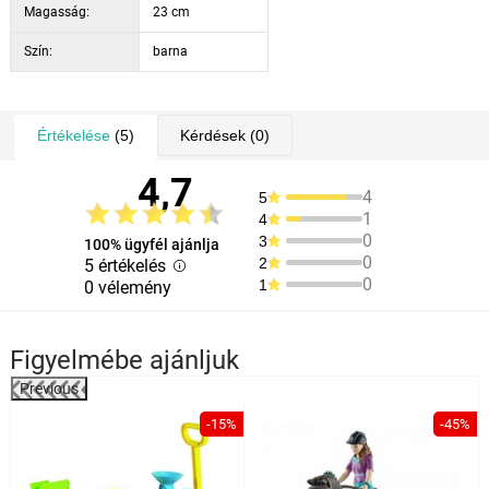
Magasság:
23 cm
Szín:
barna
Értékelése
(5)
Kérdések
(0)
4,7
4
5
1
4
0
3
100% ügyfél ajánlja
0
2
5 értékelés
0
1
0 vélemény
Figyelmébe ajánljuk
Previous
%
-15%
-45%