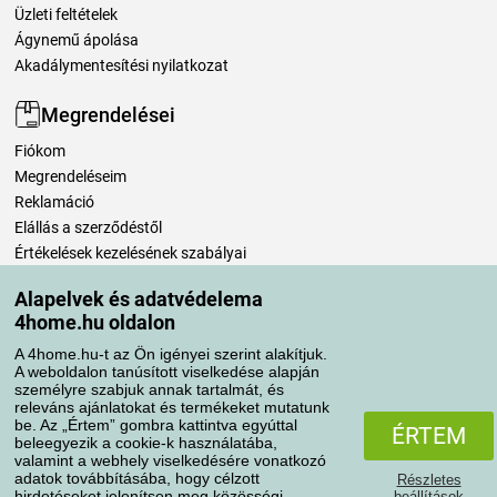
Üzleti feltételek
Ágynemű ápolása
Akadálymentesítési nyilatkozat
Megrendelései
Fiókom
Megrendeléseim
Reklamáció
Elállás a szerződéstől
Értékelések kezelésének szabályai
Alapelvek és adatvédelema
Szállítási módok
4home.hu oldalon
A 4home.hu-t az Ön igényei szerint alakítjuk.
A weboldalon tanúsított viselkedése alapján
Fizetési módok
személyre szabjuk annak tartalmát, és
releváns ajánlatokat és termékeket mutatunk
be. Az „Értem” gombra kattintva egyúttal
ÉRTEM
beleegyezik a cookie-k használatába,
valamint a webhely viselkedésére vonatkozó
adatok továbbításába, hogy célzott
Részletes
hirdetéseket jelenítsen meg közösségi
beállítások