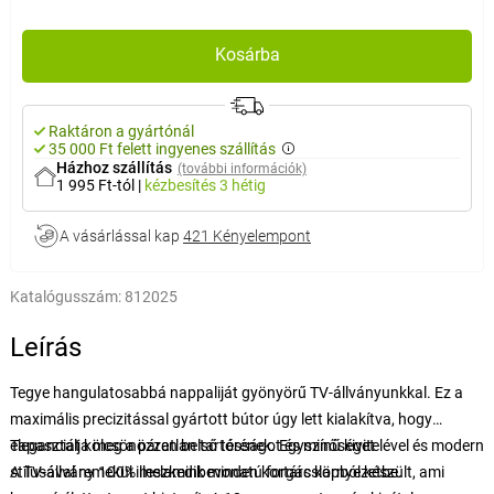
Kosárba
Raktáron a gyártónál
35 000 Ft felett ingyenes szállítás
Házhoz szállítás
(további információk)
1 995 Ft-tól
|
kézbesítés
3 hétig
A vásárlással kap
421 Kényelempont
Katalógusszám:
812025
Leírás
Tegye hangulatosabbá nappaliját gyönyörű TV-állványunkkal. Ez a
maximális precizitással gyártott bútor úgy lett kialakítva, hogy
eleganciát kölcsönözzen belső térének. Egyszínű kivitelével és modern
Tapasztalja meg a páratlan tartósságot és minőséget
stílusával remekül illeszkedik minden kortárs környezetbe.
A TV-állvány 100% melaminbevonatú forgácslapból készült, ami