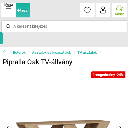
Menu
Kosár
Bútorok
Asztalok és kisasztalok
TV asztalok
Pipralla Oak TV-állvány
árengedmény -24%