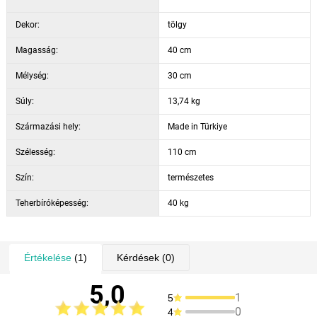
Dekor:
tölgy
Magasság:
40 cm
Mélység:
30 cm
Súly:
13,74 kg
Származási hely:
Made in Türkiye
Szélesség:
110 cm
Szín:
természetes
Teherbíróképesség:
40 kg
Értékelése
(1)
Kérdések
(0)
5,0
1
5
0
4