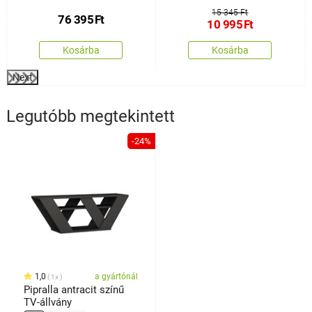
15 345 Ft
76 395
Ft
10 995
Ft
Kosárba
Kosárba
Next
Legutóbb megtekintett
-24%
1,0
a gyártónál
1x
Pipralla antracit színű
TV-állvány