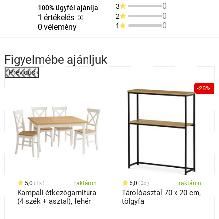
0
3
100% ügyfél ajánlja
0
2
1 értékelés
0
1
0 vélemény
Figyelmébe ajánljuk
Previous
%
-28%
5,0
raktáron
5,0
raktáron
1x
2x
Kampali étkezőgarnitúra
Tárolóasztal 70 x 20 cm,
(4 szék + asztal), fehér
tölgyfa