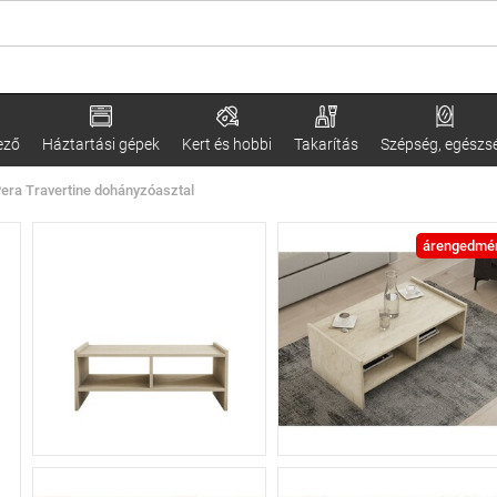
ező
Háztartási gépek
Kert és hobbi
Takarítás
Szépség, egészs
era Travertine dohányzóasztal
árengedmé