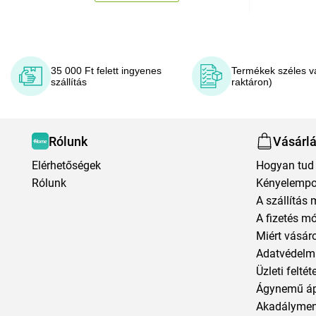
35 000 Ft felett ingyenes
Termékek széles v
szállítás
raktáron)
Rólunk
Vásárl
Elérhetőségek
Hogyan tud 
Rólunk
Kényelempo
A szállítás 
A fizetés m
Miért vásár
Adatvédelmi
Üzleti feltét
Ágynemű á
Akadályment