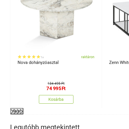
on
raktáron
1x
Nova dohányzóasztal
Zenn Whit
134 495 Ft
74 995
Ft
Kosárba
Next
Legutóbb megtekintett