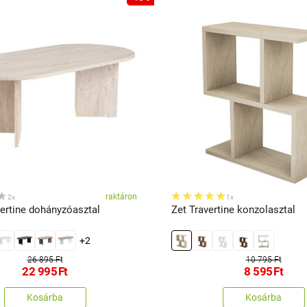
raktáron
2x
1x
vertine dohányzóasztal
Zet Travertine konzolasztal
+2
26 895 Ft
10 795 Ft
22 995
Ft
8 595
Ft
Kosárba
Kosárba