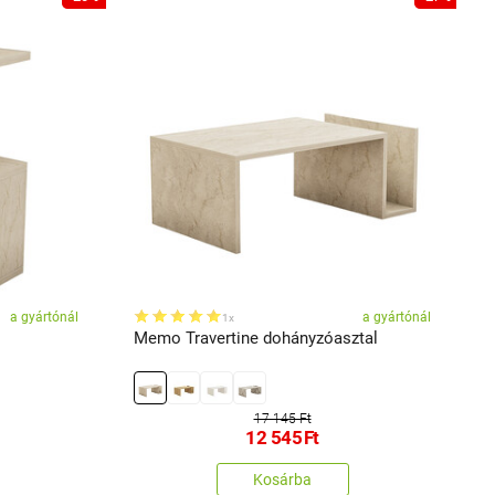
a gyártónál
a gyártónál
1x
Memo Travertine dohányzóasztal
R
17 145 Ft
12 545
Ft
Kosárba