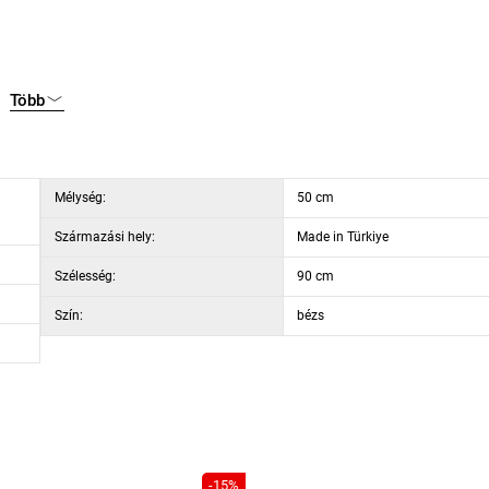
Több
Mélység:
50 cm
Származási hely:
Made in Türkiye
Szélesség:
90 cm
Szín:
bézs
-15%