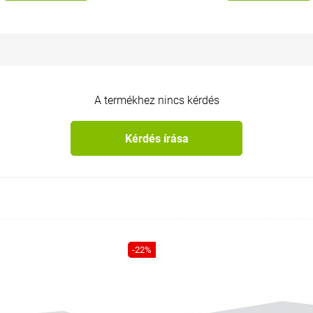
A termékhez nincs kérdés
Kérdés írása
-22%