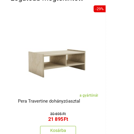
-29%
a gyártónál
Pera Travertine dohányzóasztal
30 695 Ft
21 895
Ft
Kosárba