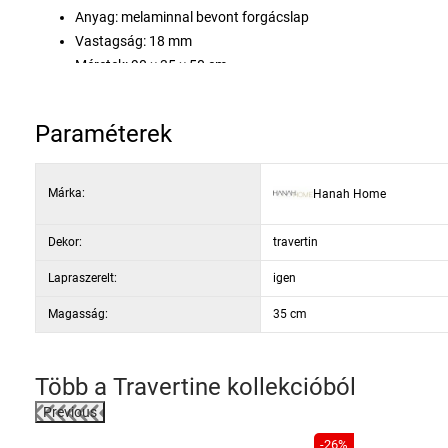
Anyag: melaminnal bevont forgácslap
Vastagság: 18 mm
Méretek: 90 × 35 × 50 cm
Szín: travertin
Paraméterek
Márka:
Hanah Home
Dekor:
travertin
Lapraszerelt:
igen
Magasság:
35 cm
Több a
Travertine
kollekcióból
Previous
-30%
-26%