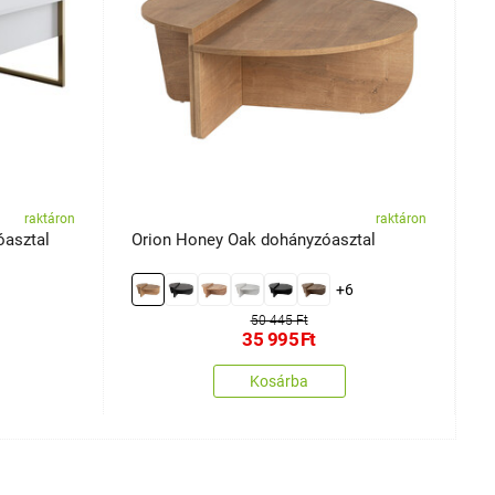
raktáron
raktáron
óasztal
Orion Honey Oak dohányzóasztal
A
+6
50 445 Ft
35 995
Ft
Kosárba