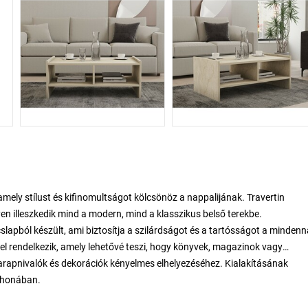
amely stílust és kifinomultságot kölcsönöz a nappalijának. Travertin
en illeszkedik mind a modern, mind a klasszikus belső terekbe.
apból készült, ami biztosítja a szilárdságot és a tartósságot a mindenn
yel rendelkezik, amely lehetővé teszi, hogy könyvek, magazinok vagy
harapnivalók és dekorációk kényelmes elhelyezéséhez. Kialakításának
tthonában.