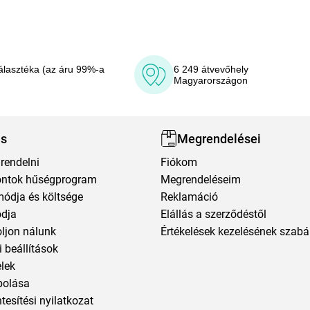
álasztéka (az áru 99%-a
6 249 átvevőhely
Magyarországon
ás
Megrendelései
rendelni
Fiókom
ntok hűségprogram
Megrendeléseim
módja és költsége
Reklamáció
ódja
Elállás a szerződéstől
oljon nálunk
Értékelések kezelésének szabá
 beállítások
elek
polása
esítési nyilatkozat