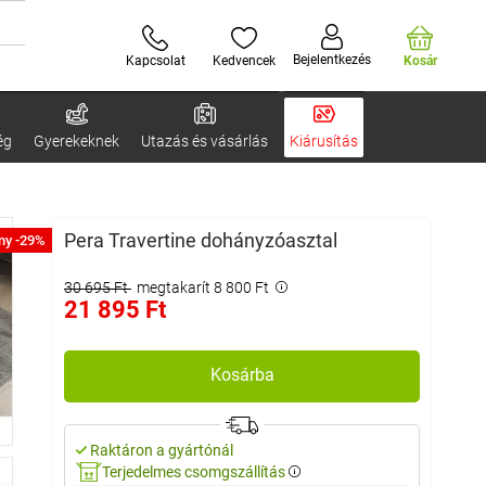
Bejelentkezés
Kapcsolat
Kedvencek
Kosár
ég
Gyerekeknek
Utazás és vásárlás
Kiárusítás
Pera Travertine dohányzóasztal
ny -29%
30 695 Ft
megtakarít 8 800 Ft
21 895 Ft
Kosárba
Raktáron a gyártónál
Terjedelmes csomgszállítás