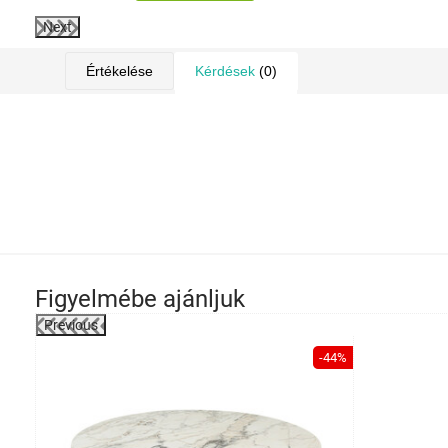
Next
Értékelése
Kérdések
(0)
Figyelmébe ajánljuk
Previous
-37%
-44%