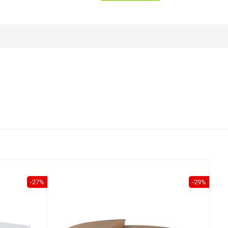
-27%
-29%