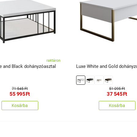
raktáron
e and Black dohányzóasztal
Luxe White and Gold dohányz
71 545 Ft
51 095 Ft
55 995
Ft
37 545
Ft
Kosárba
Kosárba