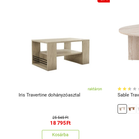
ál
raktáron
Iris Travertine dohányzóasztal
Sable Tra
25 545 Ft
18 795
Ft
Kosárba