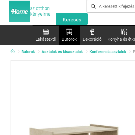
az otthon
kényelme
Lakástextil
Bútorok
Dekoráció
Konyha és étk
Bútorok
Asztalok és kisasztalok
Konferencia asztalok
P