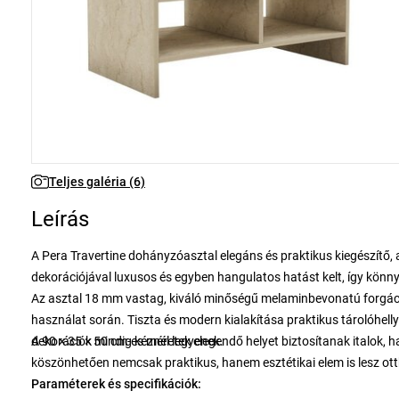
Teljes galéria (6)
Leírás
A Pera Travertine dohányzóasztal elegáns és praktikus kiegészítő, 
dekorációjával luxusos és egyben hangulatos hatást kelt, így könny
Az asztal 18 mm vastag, kiváló minőségű melaminbevonatú forgácsl
használat során. Tiszta és modern kialakítása praktikus tárolóhell
dekorációk mindig kéznél legyenek.
A 90 × 35 × 50 cm-es méretek elegendő helyet biztosítanak italok, 
köszönhetően nemcsak praktikus, hanem esztétikai elem is lesz o
Paraméterek és specifikációk: