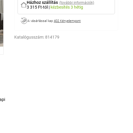
Házhoz szállítás
(további információk)
3 315 Ft-tól
|
kézbesítés
3 hétig
A vásárlással kap
402 Kényelempont
Katalógusszám:
814179
api