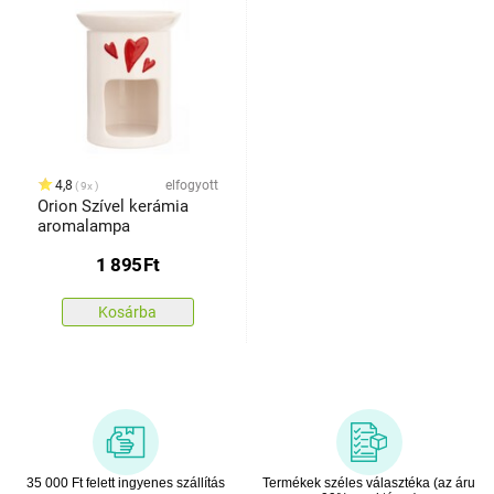
4,8
elfogyott
9x
Orion Szível kerámia
aromalampa
1 895
Ft
Kosárba
35 000 Ft felett ingyenes szállítás
Termékek széles választéka (az áru