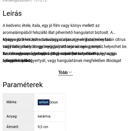
Katalógusszám:
131212
Leírás
A kedvenc étele, itala, egy jó film vagy könyv mellett az
aromalámpából felszálló illat pihentető hangulatot biztosít. A
kőagyagből készült aromalámpa alján egy elég széles nyílás
Nyáron ez lehet levendula vagy rózsaszirmok illata, télen talán citrus
található, amelybe egy meggyújtott teamécses gyertyát helyezhet be.
vagy fahéj illata. Ez gyönyörűen áthatja az egész teret.
Ezután egyszerűen csak a felső csészébe helyezheti az
Természetesen a behelyezett gyertyát (nem tartozék) ne hagyja
Az aromalampa gyönyörű piros szívekkel van díszítve, így szép
aromaterápiás gyertyát, vagy hangulatának megfelelően illóolajat
felügyelet nélkül.
ajándék is lehet.
csepegtethet a vízbe.
Több
Paraméterek
Márka:
Orion
Anyag:
kerámia
Átmérő:
9,5 cm