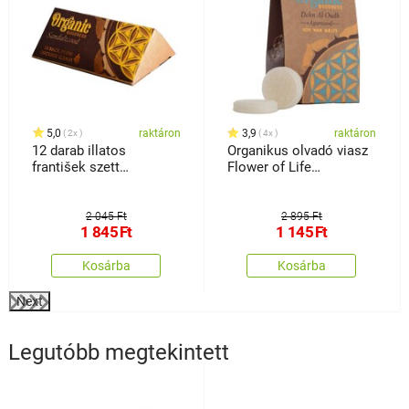
5,0
raktáron
3,9
raktáron
2x
4x
12 darab illatos
Organikus olvadó viasz
františek szett
Flower of Life
visszaáramlással,szantálfa
érmékben, Dehn Al Oudh
- Agarwood
2 045 Ft
2 895 Ft
1 845
Ft
1 145
Ft
Kosárba
Kosárba
Next
Legutóbb megtekintett