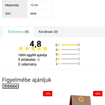
Magasság:
12 cm
Szín:
fehér
Értékelése
(9)
Kérdések
(0)
4,8
8
5
0
4
1
3
100% ügyfél ajánlja
0
2
9 értékelés
0
1
0 vélemény
Figyelmébe ajánljuk
Previous
%
-10%
-60%