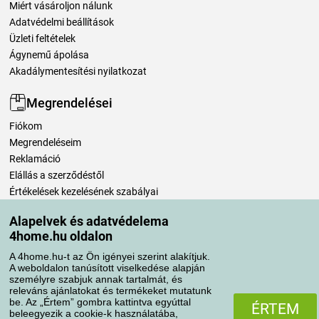
Miért vásároljon nálunk
Adatvédelmi beállítások
Üzleti feltételek
Ágynemű ápolása
Akadálymentesítési nyilatkozat
Megrendelései
Fiókom
Megrendeléseim
Reklamáció
Elállás a szerződéstől
Értékelések kezelésének szabályai
Alapelvek és adatvédelema
Szállítási módok
4home.hu oldalon
A 4home.hu-t az Ön igényei szerint alakítjuk.
A weboldalon tanúsított viselkedése alapján
Fizetési módok
személyre szabjuk annak tartalmát, és
releváns ajánlatokat és termékeket mutatunk
be. Az „Értem” gombra kattintva egyúttal
ÉRTEM
beleegyezik a cookie-k használatába,