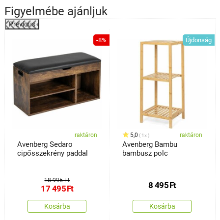
Figyelmébe ajánljuk
Previous
%
-8%
Újdonság
raktáron
5,0
raktáron
1x
Avenberg Sedaro
Avenberg Bambu
cipősszekrény paddal
bambusz polc
18 995 Ft
8 495
Ft
17 495
Ft
Kosárba
Kosárba