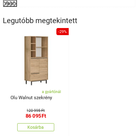
Next
Legutóbb megtekintett
-29%
a gyártónál
Olu Walnut szekrény
120 995 Ft
86 095
Ft
Kosárba