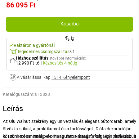
86 095 Ft
Kosárba
Raktáron a gyártónál
Terjedelmes csomgszállítás
Házhoz szállítás
(további információk)
12 990 Ft-tól
|
kézbesítés
4 hétig
A vásárlással kap
1514 Kényelempont
Katalógusszám:
813828
Leírás
Az Olu Walnut szekrény egy univerzális és elegáns bútordarab, amely
ötvözi a stílust, a praktikumot és a tartósságot. Diófa dekorációjának
köszönhetően meleg és hangulatos hatást kelt, így nemcsak a
A 100% melaminnal bevont, 18 mm vastag faforgácslapból készült