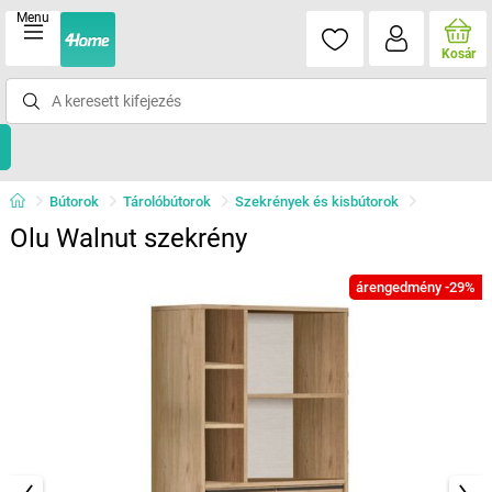
Menu
Kosár
Bútorok
Tárolóbútorok
Szekrények és kisbútorok
Olu Walnut szekrény
árengedmény -29%