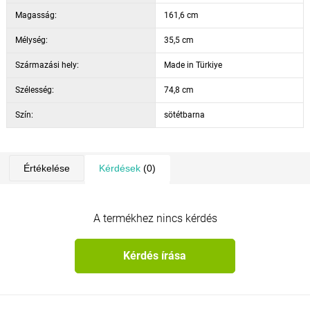
Magasság:
161,6 cm
Mélység:
35,5 cm
Származási hely:
Made in Türkiye
Szélesség:
74,8 cm
Szín:
sötétbarna
Értékelése
Kérdések
(0)
A termékhez nincs kérdés
Kérdés írása