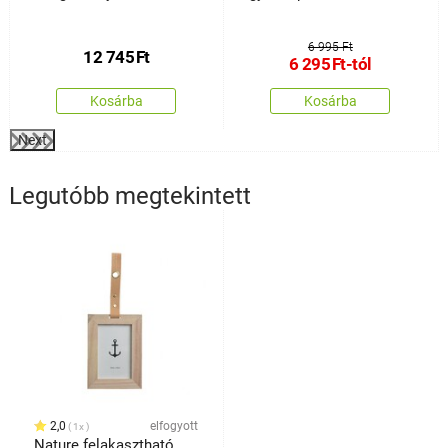
ágyneműhuzat
6 995 Ft
12 745
Ft
6 295
Ft
-tól
Kosárba
Kosárba
Next
Legutóbb megtekintett
2,0
elfogyott
1x
Nature felakasztható