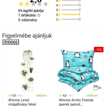
0
5
0
4
0
3
0% ügyfél ajánlja
1
2
1 értékelés
0
1
0 vélemény
Figyelmébe ajánljuk
Previous
%
-10%
2x
4,8
raktáron
4,8
raktáron
45x
16x
4Home Level
4Home Arctic Friends
virágállvány, fehér
gyerek pamut