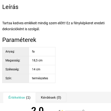
Leírás
Tartsa kedves emlékeit mindig szem előtt! Ez a fényképkeret eredeti
dekorációként is szolgál.
Paraméterek
Anyag:
fa
Magasság:
18,5 cm
Szélesség:
14 cm
Szín:
természetes
Értékelése
(1)
Kérdések
(0)
2,0