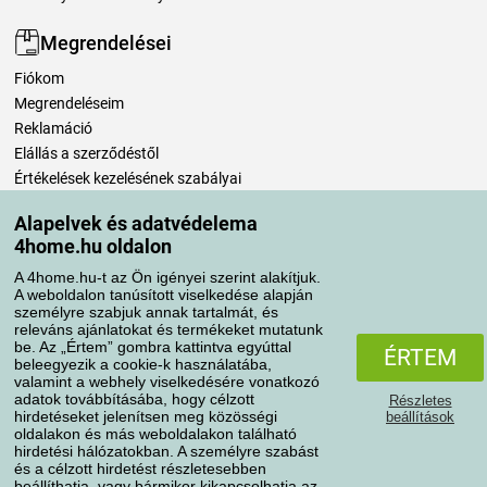
Megrendelései
Fiókom
Megrendeléseim
Reklamáció
Elállás a szerződéstől
Értékelések kezelésének szabályai
Alapelvek és adatvédelema
Szállítási módok
4home.hu oldalon
A 4home.hu-t az Ön igényei szerint alakítjuk.
A weboldalon tanúsított viselkedése alapján
Fizetési módok
személyre szabjuk annak tartalmát, és
releváns ajánlatokat és termékeket mutatunk
be. Az „Értem” gombra kattintva egyúttal
ÉRTEM
beleegyezik a cookie-k használatába,
valamint a webhely viselkedésére vonatkozó
adatok továbbításába, hogy célzott
Részletes
hirdetéseket jelenítsen meg közösségi
beállítások
oldalakon és más weboldalakon található
hirdetési hálózatokban. A személyre szabást
és a célzott hirdetést részletesebben
Adatvédelem
Süti szabályzat
beállíthatja, vagy bármikor kikapcsolhatja az