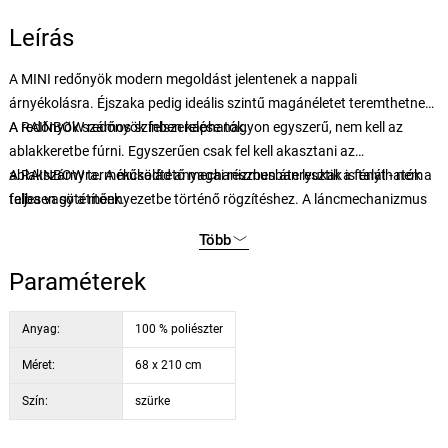
Leírás
A MINI redőnyök modern megoldást jelentenek a nappali
árnyékolásra. Éjszaka pedig ideális szintű magánéletet teremthetnek.
A redőnyök számos színben kaphatók.
A RAINBOW redőnyök felszerelése nagyon egyszerű, nem kell az
ablakkeretbe fúrni. Egyszerűen csak fel kell akasztani az
ablakszárnyra. A működtető mechanizmusban lyukak is találhatók a
A RAINBOW termékcsalád anyagai részben áteresztik a fényt - nem
falba vagy a mennyezetbe történő rögzítéshez. A láncmechanizmus
teljesen sötétítőek.
vezérlése igény szerint a redőny bal vagy jobb oldalán helyezkedik el.
Több
Paraméterek
Anyag:
100 % poliészter
Méret:
68 x 210 cm
Szín:
szürke