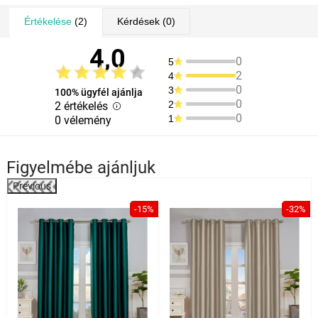
Értékelése
(2)
Kérdések
(0)
4,0
0
5
2
4
0
3
100% ügyfél ajánlja
0
2
2 értékelés
0
1
0 vélemény
Figyelmébe ajánljuk
Previous
%
-15%
-32%