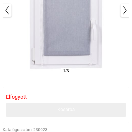
1/3
Elfogyott
Kosárba
Katalógusszám:
230923