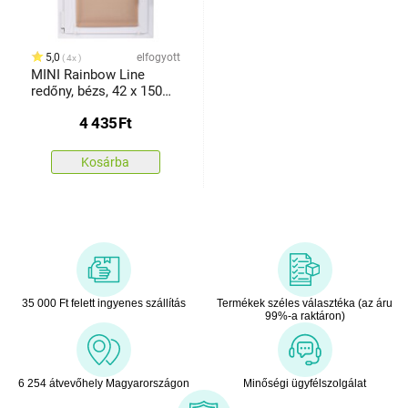
5,0
elfogyott
4x
MINI Rainbow Line
redőny, bézs, 42 x 150
cm
4 435
Ft
Kosárba
35 000 Ft felett ingyenes szállítás
Termékek széles választéka (az áru
99%-a raktáron)
6 254 átvevőhely Magyarországon
Minőségi ügyfélszolgálat