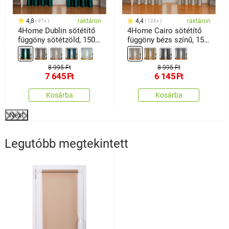
4,8
raktáron
4,4
raktáron
97x
126x
4Home Dublin sötétítő
4Home Cairo sötétítő
függöny sötétzöld, 150 x
függöny bézs színű, 150
250 cm
x 250 cm
8 995 Ft
8 995 Ft
7 645
Ft
6 145
Ft
Kosárba
Kosárba
Next
Legutóbb megtekintett