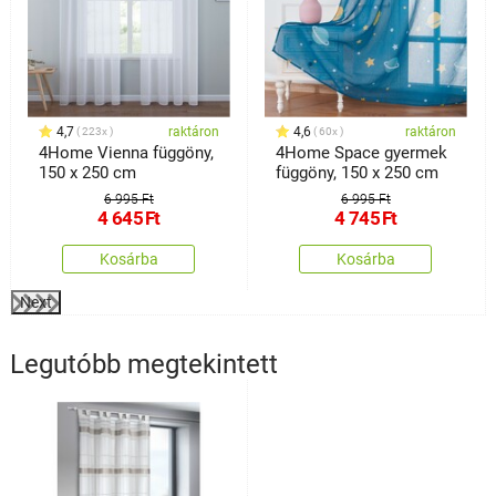
4,7
raktáron
4,6
raktáron
223x
60x
4Home Vienna függöny,
4Home Space gyermek
150 x 250 cm
függöny, 150 x 250 cm
6 995 Ft
6 995 Ft
4 645
Ft
4 745
Ft
Kosárba
Kosárba
Next
Legutóbb megtekintett