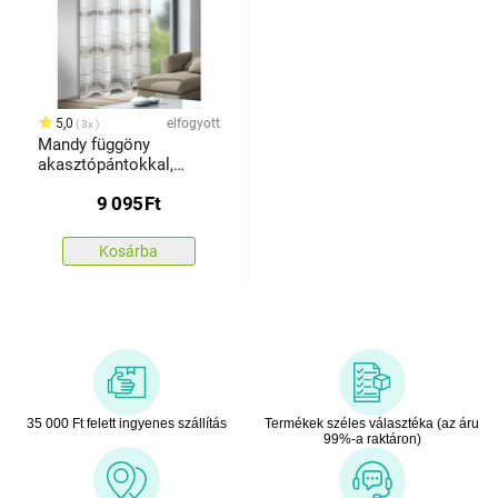
5,0
elfogyott
3x
Mandy függöny
akasztópántokkal,
ezüst, 135 x 245 cm
9 095
Ft
Kosárba
35 000 Ft felett ingyenes szállítás
Termékek széles választéka (az áru
99%-a raktáron)