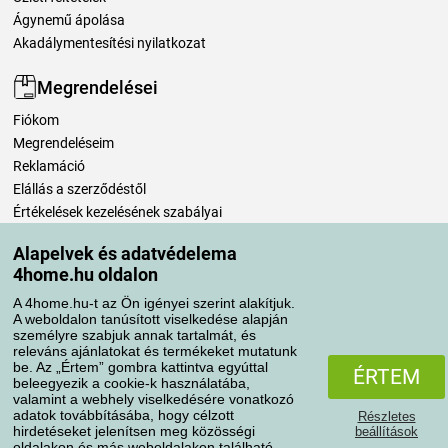
Ágynemű ápolása
Akadálymentesítési nyilatkozat
Megrendelései
Fiókom
Megrendeléseim
Reklamáció
Elállás a szerződéstől
Értékelések kezelésének szabályai
Alapelvek és adatvédelema
Szállítási módok
4home.hu oldalon
A 4home.hu-t az Ön igényei szerint alakítjuk.
A weboldalon tanúsított viselkedése alapján
Fizetési módok
személyre szabjuk annak tartalmát, és
releváns ajánlatokat és termékeket mutatunk
be. Az „Értem” gombra kattintva egyúttal
ÉRTEM
beleegyezik a cookie-k használatába,
valamint a webhely viselkedésére vonatkozó
adatok továbbításába, hogy célzott
Részletes
hirdetéseket jelenítsen meg közösségi
beállítások
oldalakon és más weboldalakon található