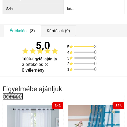
Szín:
bézs
Értékelése
(3)
Kérdések
(0)
5,0
3
5
0
4
0
3
100% ügyfél ajánlja
0
2
3 értékelés
0
1
0 vélemény
Figyelmébe ajánljuk
Previous
%
-34%
-32%