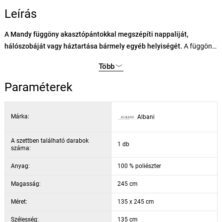
Leírás
A Mandy függöny akasztópántokkal megszépíti nappaliját,
hálószobáját vagy háztartása bármely egyéb helyiségét.
A függöny
a bézs árnyalatok, illetve az arany és ezüst szálak kombinációjából ál,
Több
amelyek egyedi megjelenést kölcsönöznek a függönynek és az egész
helyiségnek. A színének köszönhetően kellemes hangulatot és
Paraméterek
jókedvet kölcsönöz otthonának. A függöny 10 cm magasságú
akasztópántokkal rendelkezik, a kiváló minőségű anyag pedig
Márka:
Albani
biztosítja a függöny hosszú élettartamát. Frissítse fel otthona
minden ablakát az Albani márkával!
A szettben található darabok
1 db
száma:
Anyag:
100 % poliészter
Magasság:
245 cm
Méret:
135 x 245 cm
Szélesség:
135 cm