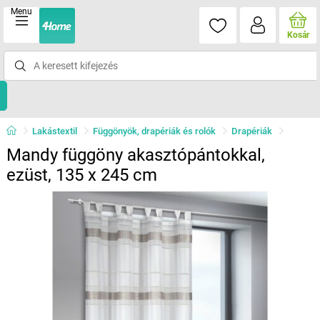
Menu
Kosár
Lakástextil
Függönyök, drapériák és rolók
Drapériák
Mandy függöny akasztópántokkal,
ezüst, 135 x 245 cm