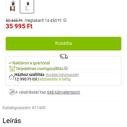
50 445 Ft
megtakarít 14 450 Ft
35 995 Ft
Kosárba
Raktáron a gyártónál
Terjedelmes csomgszállítás
Házhoz szállítás
(további információk)
12 990 Ft-tól
|
kézbesítés
4 hétig
A vásárlással kap
648 Kényelempont
Katalógusszám:
811400
Leírás