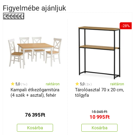
Figyelmébe ajánljuk
Previous
-28%
s
5,0
raktáron
5,0
raktáron
1x
2x
Kampali étkezőgarnitúra
Tárolóasztal 70 x 20 cm,
(4 szék + asztal), fehér
tölgyfa
15 345 Ft
76 395
Ft
10 995
Ft
Kosárba
Kosárba