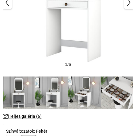
1/6
Teljes galéria (6)
Színváltozatok:
Fehér