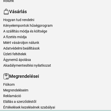
Rólunk
Vásárlás
Hogyan tud rendelni
Kényelempontok hűségprogram
A szállítás módja és költsége
A fizetés módja
Miért vásároljon nálunk
Adatvédelmi beállítások
Üzleti feltételek
Ágynemű ápolása
Akadálymentesítési nyilatkozat
Megrendelései
Fiókom
Megrendeléseim
Reklamáció
Elállás a szerződéstől
Értékelések kezelésének szabályai