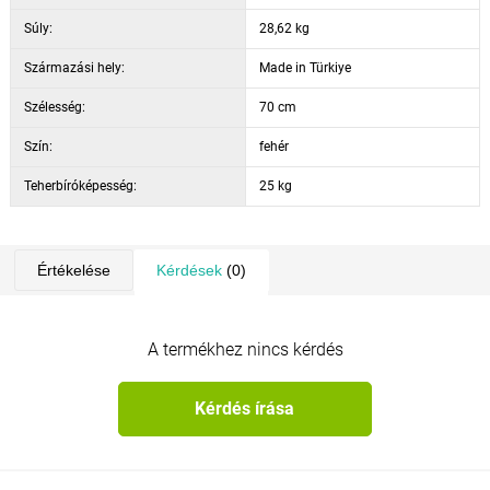
Szín: fehér
Súly:
28,62 kg
Származási hely:
Made in Türkiye
Szélesség:
70 cm
Szín:
fehér
Teherbíróképesség:
25 kg
Értékelése
Kérdések
(0)
A termékhez nincs kérdés
Kérdés írása