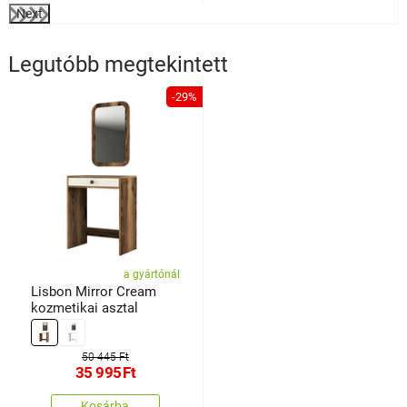
Next
Legutóbb megtekintett
-29%
a gyártónál
Lisbon Mirror Cream
kozmetikai asztal
50 445 Ft
35 995
Ft
Kosárba