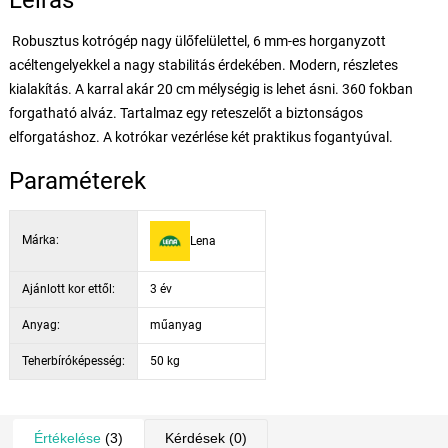
Leírás
Robusztus kotrógép nagy ülőfelülettel, 6 mm-es horganyzott
acéltengelyekkel a nagy stabilitás érdekében. Modern, részletes
kialakítás. A karral akár 20 cm mélységig is lehet ásni. 360 fokban
forgatható alváz. Tartalmaz egy reteszelőt a biztonságos
elforgatáshoz. A kotrókar vezérlése két praktikus fogantyúval.
Paraméterek
Márka:
Lena
Ajánlott kor ettől:
3 év
Anyag:
műanyag
Teherbíróképesség:
50 kg
Értékelése
(3)
Kérdések
(0)