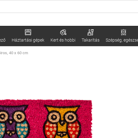
ező
Háztartási gépek
Kert és hobbi
Takarítás
Szépség, egészs
iros, 40 x 60 cm