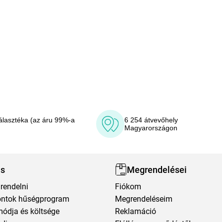
álasztéka (az áru 99%-a
6 254 átvevőhely
Magyarországon
ás
Megrendelései
rendelni
Fiókom
ntok hűségprogram
Megrendeléseim
módja és költsége
Reklamáció