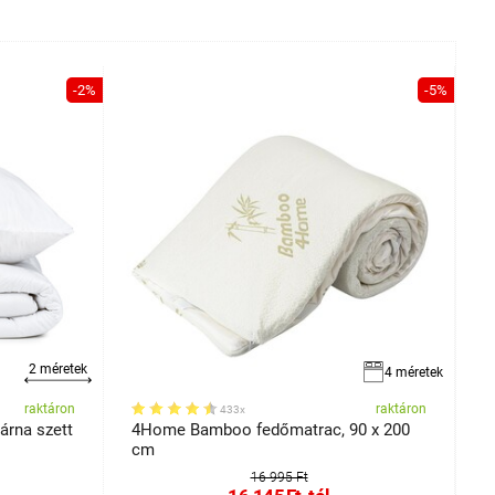
-2%
-5%
2 méretek
4 méretek
raktáron
raktáron
433x
árna szett
4Home Bamboo fedőmatrac, 90 x 200
4
cm
16 995 Ft