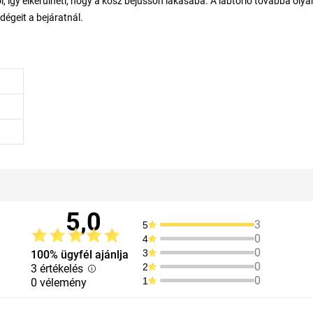
, így elkerülheti, hogy a kosz bejusson lakásába. A lábtörlő továbbá olya
dégeit a bejáratnál.
5,0
3
5
0
4
0
3
100% ügyfél ajánlja
0
2
3 értékelés
0
1
0 vélemény