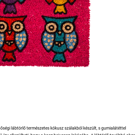
őségi lábtörlő természetes kókusz szálakból készült, s gumialátéttel