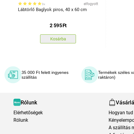
elfogyott
3x
Lábtörlő Baglyok piros, 40 x 60 cm
2 595
Ft
Kosárba
35 000 Ft felett ingyenes
Termékek széles v
szállítás
raktáron)
Rólunk
Vásárl
Elérhetőségek
Hogyan tud 
Rólunk
Kényelempo
A szállítás 