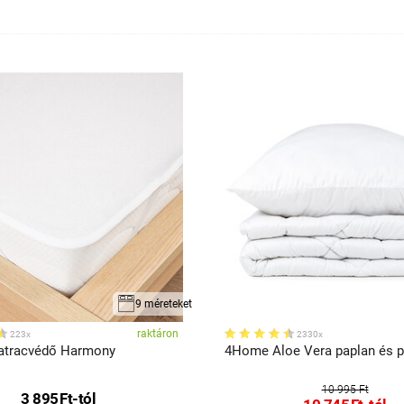
9 méreteket
raktáron
223x
2330x
tracvédő Harmony
4Home Aloe Vera paplan és p
10 995 Ft
3 895
Ft
-tól