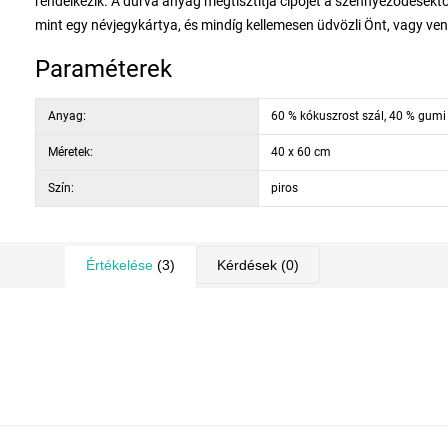
rendelkezik. A durva anyag megtisztítja cipőjét a szennyeződésektől
mint egy névjegykártya, és mindíg kellemesen üdvözli Önt, vagy ven
Paraméterek
Anyag:
60 % kókuszrost szál, 40 % gumi
Méretek:
40 x 60 cm
Szín:
piros
Értékelése
(3)
Kérdések
(0)