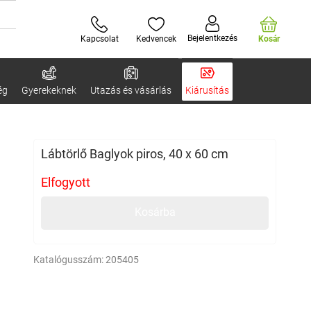
Bejelentkezés
Kapcsolat
Kedvencek
Kosár
ég
Gyerekeknek
Utazás és vásárlás
Kiárusítás
Lábtörlő Baglyok piros, 40 x 60 cm
Elfogyott
Kosárba
Katalógusszám:
205405