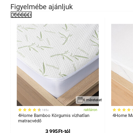
Figyelmébe ajánljuk
Previous
-19%
6 méreteket
on
raktáron
185x
4Home Bamboo Körgumis vízhatlan
4Home Ma
matracvédő
3 995
Ft
-tól