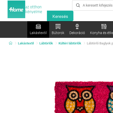
az otthon
kényelme
Lakástextil
Bútorok
Dekoráció
Konyha és étk
Lakástextil
Lábtörlők
Kültéri lábtörlők
Lábtörlő Baglyok p