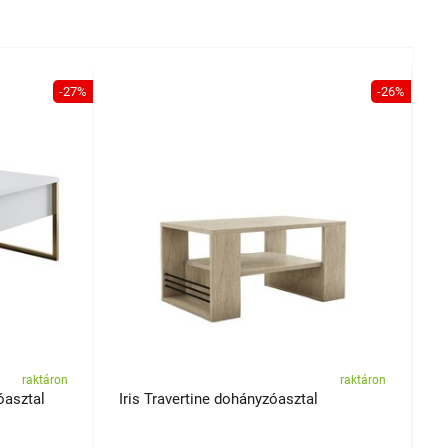
-27%
-26%
raktáron
raktáron
óasztal
Iris Travertine dohányzóasztal
O