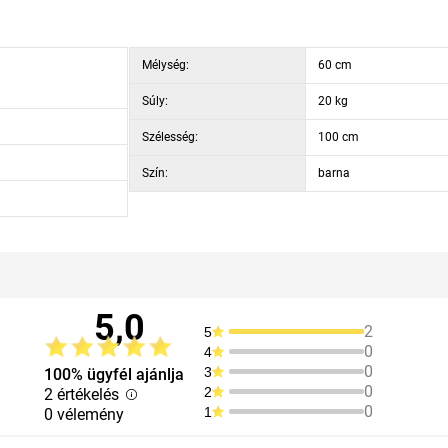
Mélység:
60 cm
Súly:
20 kg
Szélesség:
100 cm
Szín:
barna
5,0
2
5
0
4
0
3
100% ügyfél ajánlja
0
2
2 értékelés
0
1
0 vélemény