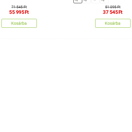
71 545 Ft
51 095 Ft
55 995
Ft
37 545
Ft
Kosárba
Kosárba