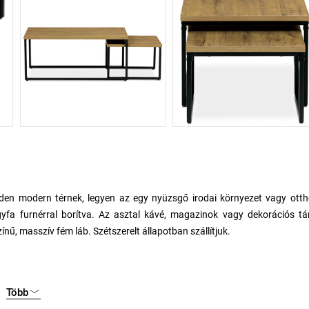
nden modern térnek, legyen az egy nyüzsgő irodai környezet vagy otth
gyfa furnérral borítva. Az asztal kávé, magazinok vagy dekorációs tá
ínű, masszív fém láb. Szétszerelt állapotban szállítjuk.
Több