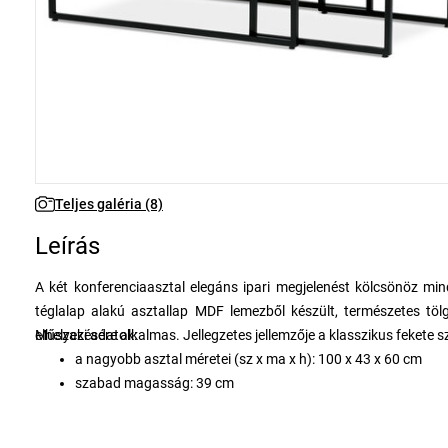
Teljes galéria (8)
Leírás
A két konferenciaasztal elegáns ipari megjelenést kölcsönöz mi
téglalap alakú asztallap MDF lemezből készült, természetes töl
elhelyezésére alkalmas. Jellegzetes jellemzője a klasszikus fekete sz
Műszaki adatok:
a nagyobb asztal méretei (sz x ma x h): 100 x 43 x 60 cm
szabad magasság: 39 cm
anyag: MDF + furnér + fém
súly: 20 kg