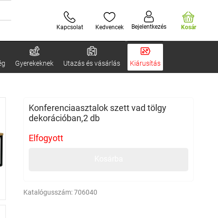
Bejelentkezés
Kapcsolat
Kedvencek
Kosár
ég
Gyerekeknek
Utazás és vásárlás
Kiárusítás
Konferenciaasztalok szett vad tölgy
dekorációban,2 db
Elfogyott
Kosárba
Katalógusszám:
706040