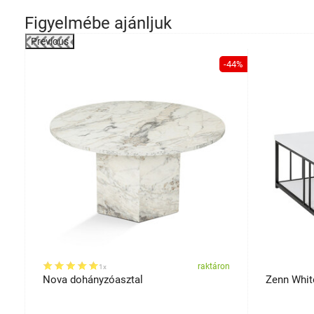
Figyelmébe ajánljuk
Previous
-31%
-44%
on
raktáron
1x
Nova dohányzóasztal
Zenn Whit