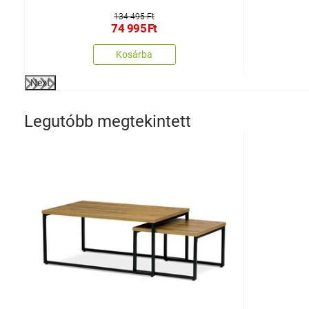
134 495 Ft
74 995
Ft
Kosárba
Next
Legutóbb megtekintett