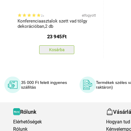
elfogyott
2x
Konferenciaasztalok szett vad tölgy
dekorációban,2 db
23 945
Ft
Kosárba
35 000 Ft felett ingyenes
Termékek széles v
szállítás
raktáron)
Rólunk
Vásárl
Elérhetőségek
Hogyan tud 
Rólunk
Kényelempo