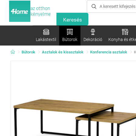
az otthon
kényelme
Lakástextil
Bútorok
Dekoráció
Konyha és étk
Bútorok
Asztalok és kisasztalok
Konferencia asztalok
K