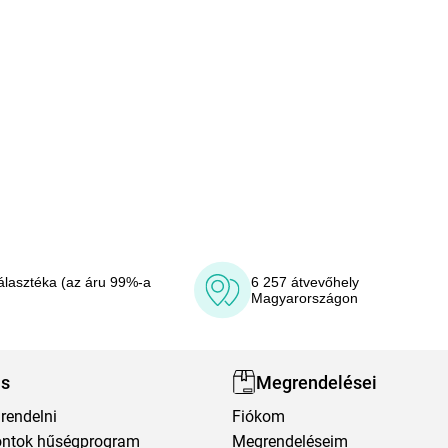
álasztéka (az áru 99%-a
6 257 átvevőhely
Magyarországon
ás
Megrendelései
rendelni
Fiókom
ntok hűségprogram
Megrendeléseim