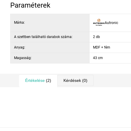
asztallap vastagsága: 2,5 cm
Paraméterek
Márka:
Autronic
A szettben található darabok száma:
2 db
Anyag:
MDF + fém
Magasság:
43 cm
Értékelése
(2)
Kérdések
(0)