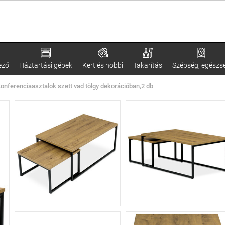
ező
Háztartási gépek
Kert és hobbi
Takarítás
Szépség, egészs
onferenciaasztalok szett vad tölgy dekorációban,2 db