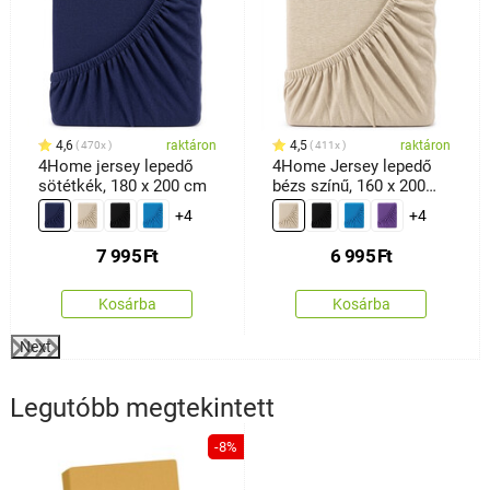
4,6
raktáron
4,5
raktáron
470x
411x
4Home jersey lepedő
4Home Jersey lepedő
sötétkék, 180 x 200 cm
bézs színű, 160 x 200
cm
+4
+4
7 995
Ft
6 995
Ft
Kosárba
Kosárba
Next
Legutóbb megtekintett
-8%