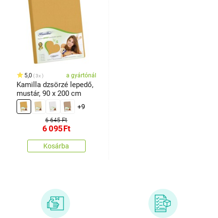
5,0
a gyártónál
3x
Kamilla dzsörzé lepedő,
mustár, 90 x 200 cm
+9
6 645 Ft
6 095
Ft
Kosárba