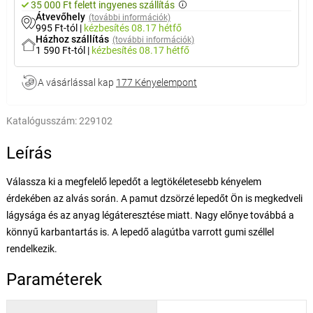
35 000 Ft felett ingyenes szállítás
Átvevőhely
(további információk)
995 Ft-tól
|
kézbesítés
08.17 hétfő
Házhoz szállítás
(további információk)
1 590 Ft-tól
|
kézbesítés
08.17 hétfő
A vásárlással kap
177 Kényelempont
Katalógusszám:
229102
Leírás
Válassza ki a megfelelő lepedőt a legtökéletesebb kényelem
érdekében az alvás során. A pamut dzsörzé lepedőt Ön is megkedveli
lágysága és az anyag légáteresztése miatt. Nagy előnye továbbá a
könnyű karbantartás is. A lepedő alagútba varrott gumi széllel
rendelkezik.
Paraméterek