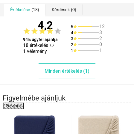
Értékelése
(18)
Kérdések
(0)
4,2
12
5
3
4
2
3
94% ügyfél ajánlja
0
2
18 értékelés
1
1
1 vélemény
Minden értékelés (1)
Figyelmébe ajánljuk
Previous
%