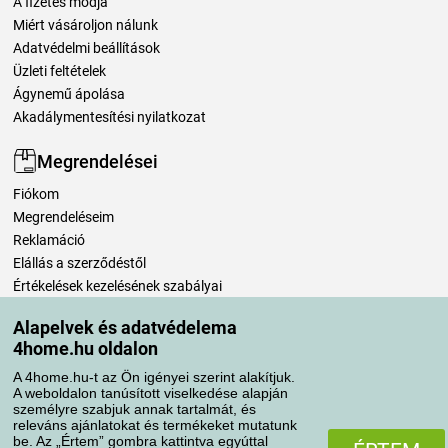
A fizetés módja
Miért vásároljon nálunk
Adatvédelmi beállítások
Üzleti feltételek
Ágynemű ápolása
Akadálymentesítési nyilatkozat
Megrendelései
Fiókom
Megrendeléseim
Reklamáció
Elállás a szerződéstől
Értékelések kezelésének szabályai
Alapelvek és adatvédelema
Szállítási módok
4home.hu oldalon
A 4home.hu-t az Ön igényei szerint alakítjuk.
A weboldalon tanúsított viselkedése alapján
Fizetési módok
személyre szabjuk annak tartalmát, és
releváns ajánlatokat és termékeket mutatunk
be. Az „Értem” gombra kattintva egyúttal