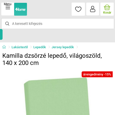
Menu
Kosár
Lakástextil
Lepedők
Jersey lepedők
Kamilla dzsörzé lepedő, világoszöld,
140 x 200 cm
árengedmény -15%