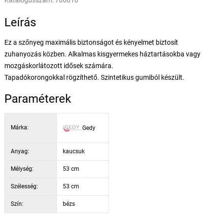
Katalógusszám:
706010
Leírás
Ez a szőnyeg maximális biztonságot és kényelmet biztosít
zuhanyozás közben. Alkalmas kisgyermekes háztartásokba vagy
mozgáskorlátozott idősek számára.
Tapadókorongokkal rögzíthető. Szintetikus gumiból készült.
Paraméterek
Márka:
Gedy
Anyag:
kaucsuk
Mélység:
53 cm
Szélesség:
53 cm
Szín:
bézs