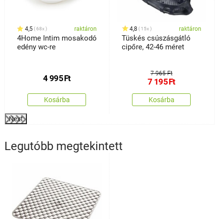
4,5
raktáron
4,8
raktáron
68x
15x
4Home Intim mosakodó
Tüskés csúszásgátló
edény wc-re
cipőre, 42-46 méret
7 965 Ft
4 995
Ft
7 195
Ft
Kosárba
Kosárba
Next
Legutóbb megtekintett