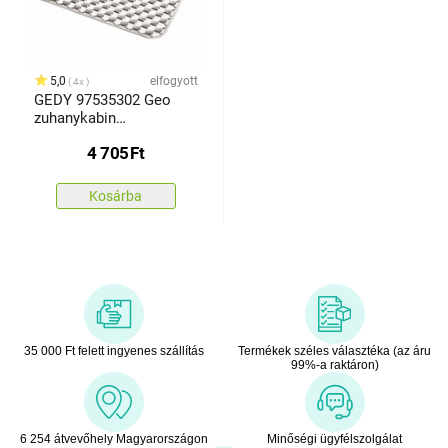
5,0
elfogyott
4x
GEDY 97535302 Geo
zuhanykabin
alátétcsúszásgátlóval,
4 705
Ft
53 x 53 cm, fehér
Kosárba
35 000 Ft felett ingyenes szállítás
Termékek széles választéka (az áru
99%-a raktáron)
6 254 átvevőhely Magyarországon
Minőségi ügyfélszolgálat