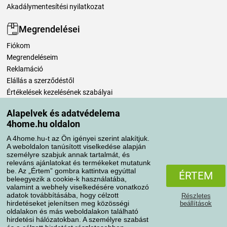
Akadálymentesítési nyilatkozat
Megrendelései
Fiókom
Megrendeléseim
Reklamáció
Elállás a szerződéstől
Értékelések kezelésének szabályai
Alapelvek és adatvédelema
Szállítási módok
4home.hu oldalon
A 4home.hu-t az Ön igényei szerint alakítjuk.
A weboldalon tanúsított viselkedése alapján
Fizetési módok
személyre szabjuk annak tartalmát, és
releváns ajánlatokat és termékeket mutatunk
be. Az „Értem” gombra kattintva egyúttal
ÉRTEM
beleegyezik a cookie-k használatába,
valamint a webhely viselkedésére vonatkozó
adatok továbbításába, hogy célzott
Részletes
hirdetéseket jelenítsen meg közösségi
beállítások
oldalakon és más weboldalakon található
hirdetési hálózatokban. A személyre szabást