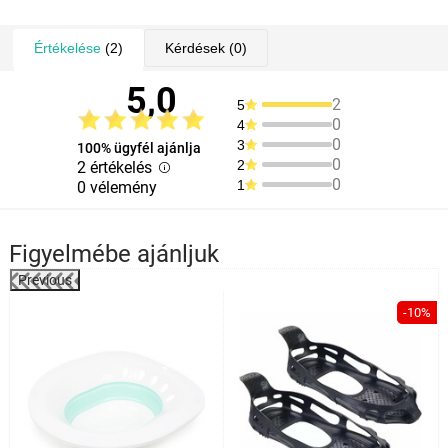
Értékelése
(2)
Kérdések
(0)
5,0
2
5
0
4
0
3
100% ügyfél ajánlja
0
2
2 értékelés
0
1
0 vélemény
Figyelmébe ajánljuk
Previous
%
-10%