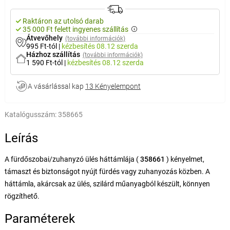
Raktáron az utolsó darab
35 000 Ft felett ingyenes szállítás
Átvevőhely
(további információk)
995 Ft-tól
|
kézbesítés
08.12 szerda
Házhoz szállítás
(további információk)
1 590 Ft-tól
|
kézbesítés
08.12 szerda
A vásárlással kap
13 Kényelempont
Katalógusszám:
358665
Leírás
A fürdőszobai/zuhanyzó ülés háttámlája (
358661
) kényelmet,
támaszt és biztonságot nyújt fürdés vagy zuhanyozás közben. A
háttámla, akárcsak az ülés, szilárd műanyagból készült, könnyen
rögzíthető.
Paraméterek