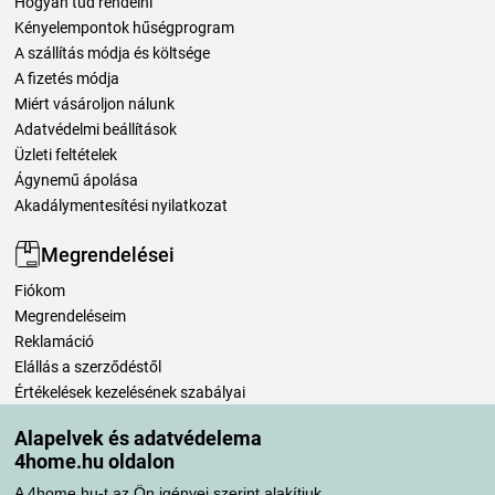
Hogyan tud rendelni
Kényelempontok hűségprogram
A szállítás módja és költsége
A fizetés módja
Miért vásároljon nálunk
Adatvédelmi beállítások
Üzleti feltételek
Ágynemű ápolása
Akadálymentesítési nyilatkozat
Megrendelései
Fiókom
Megrendeléseim
Reklamáció
Elállás a szerződéstől
Értékelések kezelésének szabályai
Alapelvek és adatvédelema
Szállítási módok
4home.hu oldalon
A 4home.hu-t az Ön igényei szerint alakítjuk.