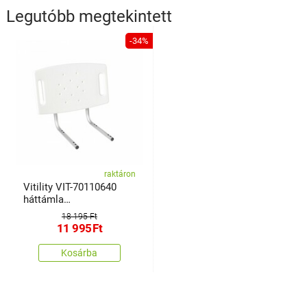
Legutóbb megtekintett
-34%
raktáron
Vitility VIT-70110640
háttámla
fürdőszobaiülőkehez
18 195 Ft
11 995
Ft
Kosárba