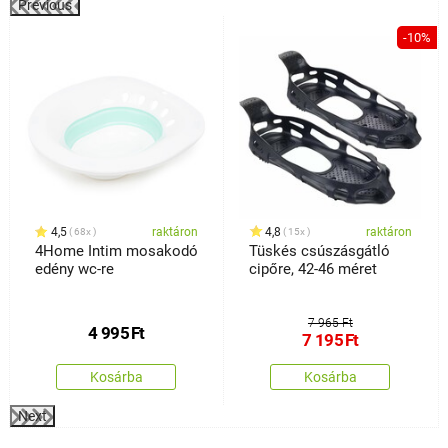
Previous
%
-10%
4,5
raktáron
4,8
raktáron
68x
15x
4Home Intim mosakodó
Tüskés csúszásgátló
edény wc-re
cipőre, 42-46 méret
7 965 Ft
4 995
Ft
7 195
Ft
Kosárba
Kosárba
Next