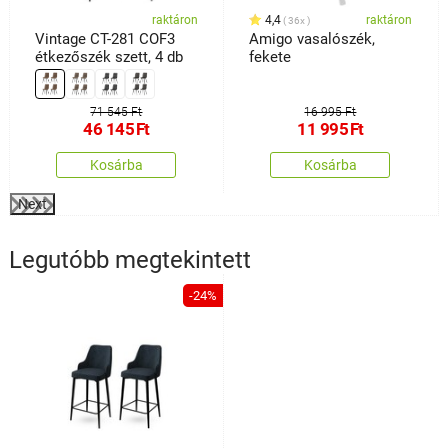
raktáron
4,4
raktáron
36x
Vintage CT-281 COF3
Amigo vasalószék,
étkezőszék szett, 4 db
fekete
71 545 Ft
16 995 Ft
46 145
Ft
11 995
Ft
Kosárba
Kosárba
Next
Legutóbb megtekintett
-24%