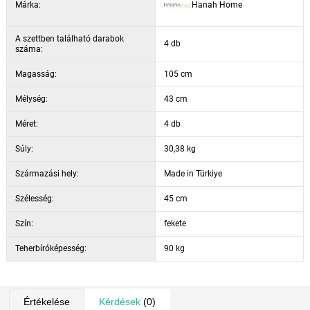
Márka:
Hanah Home
A szettben található darabok
4 db
száma:
Magasság:
105 cm
Mélység:
43 cm
Méret:
4 db
Súly:
30,38 kg
Származási hely:
Made in Türkiye
Szélesség:
45 cm
Szín:
fekete
Teherbíróképesség:
90 kg
Értékelése
Kérdések
(0)