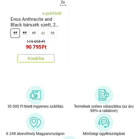
2x
a gyártónál
Enox Anthracite and
Black bárszék szett, 2
db
119 095 Ft
90 795
Ft
Kosárba
35 000 Ft felett ingyenes szállítás
Termékek széles választéka (az áru
99%-a raktáron)
6 249 átvevőhely Magyarországon
Minőségi ügyfélszolgálat