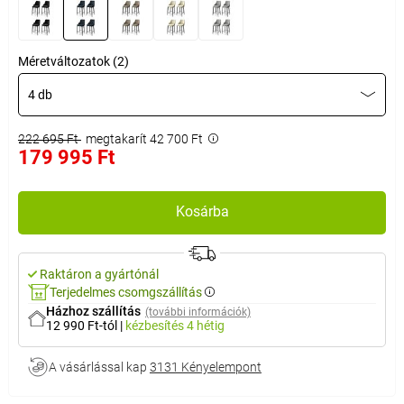
Méretváltozatok (2)
4 db
222 695 Ft
megtakarít 42 700 Ft
179 995 Ft
Kosárba
Raktáron a gyártónál
Terjedelmes csomgszállítás
Házhoz szállítás
(további információk)
12 990 Ft-tól
|
kézbesítés
4 hétig
A vásárlással kap
3131 Kényelempont