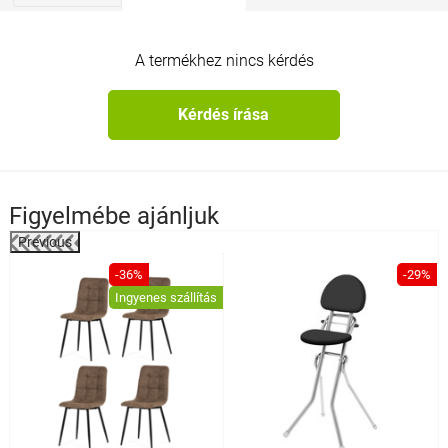
A termékhez nincs kérdés
Kérdés írása
Figyelmébe ajánljuk
Previous
%
-36%
-29%
Ingyenes szállítás