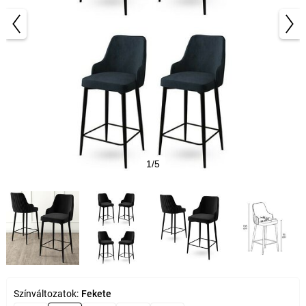
1/5
Színváltozatok:
Fekete