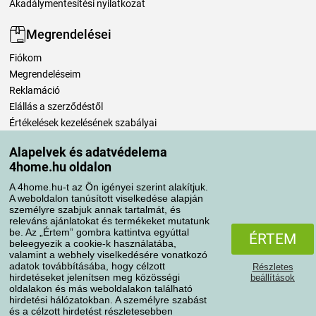
Akadálymentesítési nyilatkozat
Megrendelései
Fiókom
Megrendeléseim
Reklamáció
Elállás a szerződéstől
Értékelések kezelésének szabályai
Alapelvek és adatvédelema
Szállítási módok
4home.hu oldalon
A 4home.hu-t az Ön igényei szerint alakítjuk.
A weboldalon tanúsított viselkedése alapján
Fizetési módok
személyre szabjuk annak tartalmát, és
releváns ajánlatokat és termékeket mutatunk
be. Az „Értem” gombra kattintva egyúttal
ÉRTEM
beleegyezik a cookie-k használatába,
valamint a webhely viselkedésére vonatkozó
adatok továbbításába, hogy célzott
Részletes
hirdetéseket jelenítsen meg közösségi
beállítások
oldalakon és más weboldalakon található
hirdetési hálózatokban. A személyre szabást
és a célzott hirdetést részletesebben