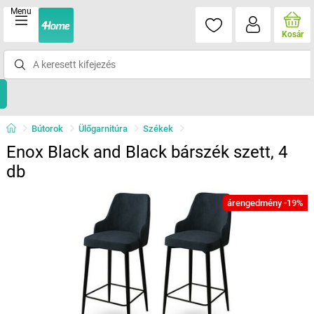
Menu
Kosár
Bútorok
Ülőgarnitúra
Székek
Enox Black and Black bárszék szett, 4
db
árengedmény -19%