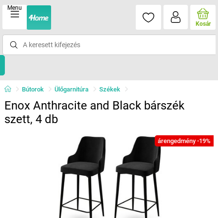
Menu
Kosár
Bútorok
Ülőgarnitúra
Székek
Enox Anthracite and Black bárszék
szett, 4 db
árengedmény -19%