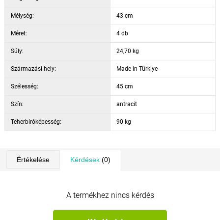
Mélység:
43 cm
Méret:
4 db
Súly:
24,70 kg
Származási hely:
Made in Türkiye
Szélesség:
45 cm
Szín:
antracit
Teherbíróképesség:
90 kg
Értékelése
Kérdések
(0)
A termékhez nincs kérdés