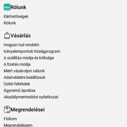
Rólunk
Elérhetőségek
Rólunk
Vásárlás
Hogyan tud rendelni
Kényelempontok hűségprogram
A szállítás módja és költsége
A fizetés módja
Miért vásároljon nálunk
Adatvédelmi beállítások
Üzleti feltételek
Ágynemű ápolása
Akadálymentesítési nyilatkozat
Megrendelései
Fiókom
Megrendeléseim