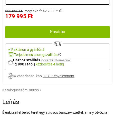
222 695 Ft
megtakarít 42 700 Ft
179 995 Ft
Kosárba
Raktáron a gyártónál
Terjedelmes csomgszállítás
Házhoz szállítás
(további információk)
12 990 Ft-tól
|
kézbesítés
4 hétig
A vásárlással kap
3131 Kényelempont
Katalógusszám:
980997
Leírás
Élénkítse fel belső terét egy stílusos bárszék-szettel, amely ötvözi a