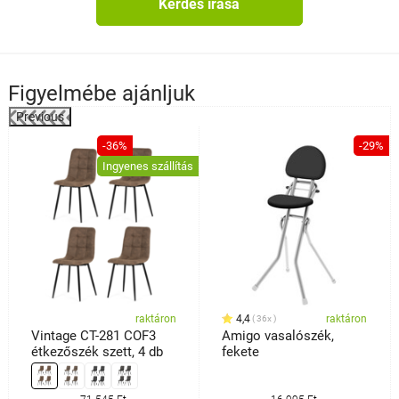
Kérdés írása
Figyelmébe ajánljuk
Previous
%
-36%
-29%
Ingyenes szállítás
raktáron
4,4
raktáron
36x
Vintage CT-281 COF3
Amigo vasalószék,
étkezőszék szett, 4 db
fekete