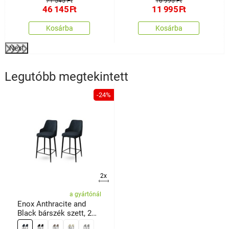
71 545 Ft
16 995 Ft
46 145
Ft
11 995
Ft
Kosárba
Kosárba
Next
Legutóbb megtekintett
-24%
2x
a gyártónál
Enox Anthracite and
Black bárszék szett, 2
db