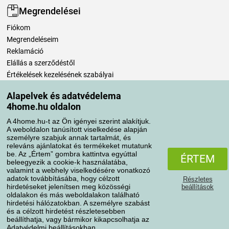
Megrendelései
Fiókom
Megrendeléseim
Reklamáció
Elállás a szerződéstől
Értékelések kezelésének szabályai
Alapelvek és adatvédelema
Szállítási módok
4home.hu oldalon
A 4home.hu-t az Ön igényei szerint alakítjuk.
A weboldalon tanúsított viselkedése alapján
Fizetési módok
személyre szabjuk annak tartalmát, és
releváns ajánlatokat és termékeket mutatunk
be. Az „Értem” gombra kattintva egyúttal
ÉRTEM
beleegyezik a cookie-k használatába,
valamint a webhely viselkedésére vonatkozó
adatok továbbításába, hogy célzott
Részletes
hirdetéseket jelenítsen meg közösségi
beállítások
oldalakon és más weboldalakon található
hirdetési hálózatokban. A személyre szabást
és a célzott hirdetést részletesebben
Adatvédelem
Süti szabályzat
beállíthatja, vagy bármikor kikapcsolhatja az
Adatvédelmi beállításokban