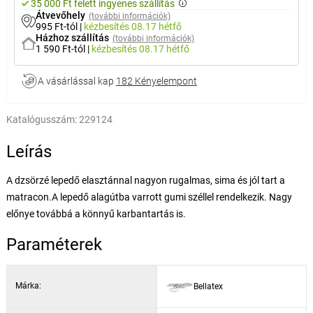
35 000 Ft felett ingyenes szállítás
Átvevőhely
(további információk)
995 Ft-tól
|
kézbesítés
08.17 hétfő
Házhoz szállítás
(további információk)
1 590 Ft-tól
|
kézbesítés
08.17 hétfő
A vásárlással kap
182 Kényelempont
Katalógusszám:
229124
Leírás
A dzsörzé lepedő elasztánnal nagyon rugalmas, sima és jól tart a
matracon.A lepedő alagútba varrott gumi széllel rendelkezik. Nagy
előnye továbbá a könnyű karbantartás is.
Paraméterek
Márka:
Bellatex