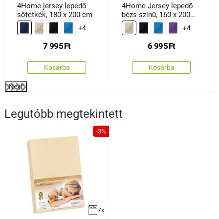
4Home jersey lepedő
4Home Jersey lepedő
sötétkék, 180 x 200 cm
bézs színű, 160 x 200
cm
+4
+4
7 995
Ft
6 995
Ft
Kosárba
Kosárba
Next
Legutóbb megtekintett
-3%
7x