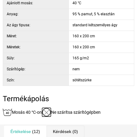
Ajánlott mosás:
40 °C
Anyag:
95 % pamut, 5 % elasztán
Az ágy tipusa:
standard kétszemélyes ágy
Méret:
160 x 200 cm
Méretek:
160 x 200 cm
Súly:
165 g/m2
Szárítógép:
nem
Szín:
sötétszürke
Termékápolás
Mosás 40 °C-on
Ne szárítsa szárítógépben
Értékelése
(12)
Kérdések
(0)