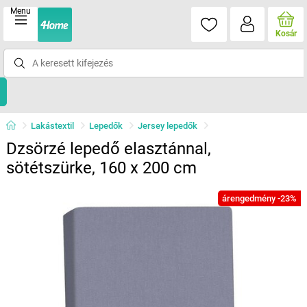
Menu
Kosár
Lakástextil
Lepedők
Jersey lepedők
Dzsörzé lepedő elasztánnal,
sötétszürke, 160 x 200 cm
árengedmény -23%