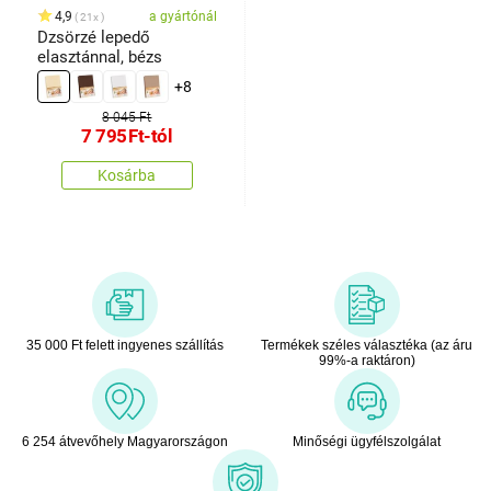
4,9
a gyártónál
21x
Dzsörzé lepedő
elasztánnal, bézs
+8
8 045 Ft
7 795
Ft
-tól
Kosárba
35 000 Ft felett ingyenes szállítás
Termékek széles választéka (az áru
99%-a raktáron)
6 254 átvevőhely Magyarországon
Minőségi ügyfélszolgálat