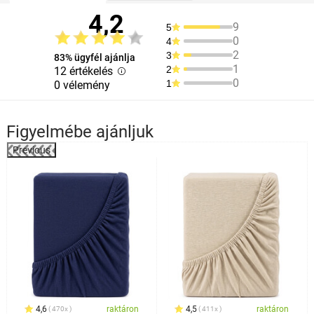
4,2
9
5
0
4
2
3
83% ügyfél ajánlja
1
2
12 értékelés
0
1
0 vélemény
Figyelmébe ajánljuk
Previous
%
4,6
raktáron
4,5
raktáron
470x
411x