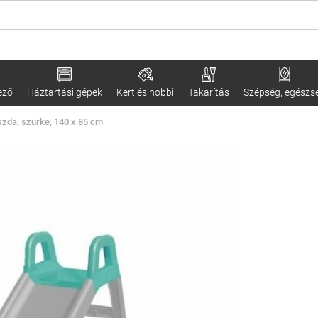
ező
Háztartási gépek
Kert és hobbi
Takarítás
Szépség, egészs
zda, szürke, 140 x 85 cm