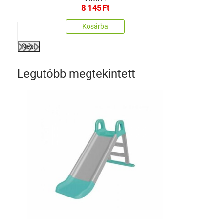
8 145
Ft
Kosárba
Next
Legutóbb megtekintett