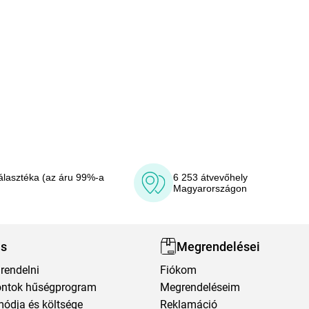
álasztéka (az áru 99%-a
6 253 átvevőhely
Magyarországon
ás
Megrendelései
rendelni
Fiókom
ntok hűségprogram
Megrendeléseim
módja és költsége
Reklamáció