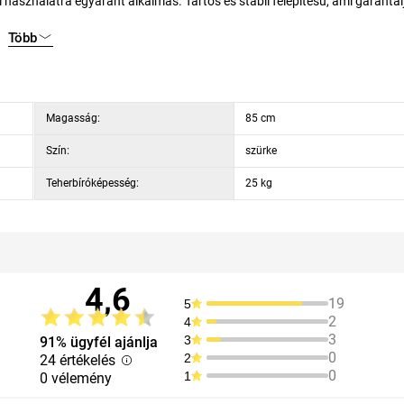
llítjuk.
Több
Magasság:
85 cm
Szín:
szürke
Teherbíróképesség:
25 kg
4,6
19
5
2
4
3
3
91% ügyfél ajánlja
0
2
24 értékelés
0
1
0 vélemény