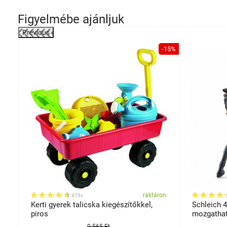
Figyelmébe ajánljuk
Previous
-31%
-15%
on
raktáron
473x
2
Kerti gyerek talicska kiegészítőkkel,
Schleich 
piros
mozgathat
lovacskán
9 565 Ft