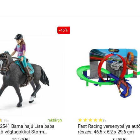
-45%
raktáron
16x
3x
42541 Barna hajú Lisa baba
Fast Racing versenypálya autó
ó végtagokkal Storm
részes, 46,5 x 6,2 x 29,6 cm
10 445 Ft
8 495 Ft