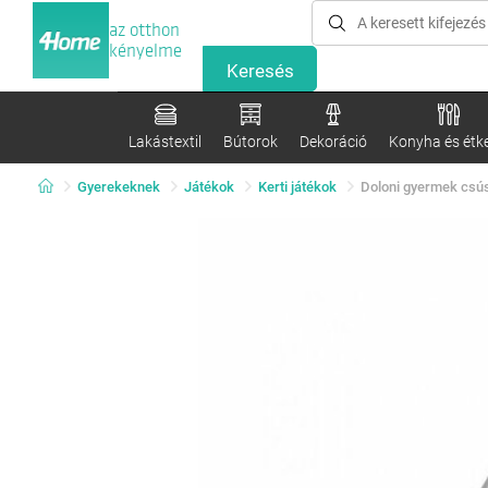
az otthon
kényelme
Lakástextil
Bútorok
Dekoráció
Konyha és étk
Gyerekeknek
Játékok
Kerti játékok
Doloni gyermek csús