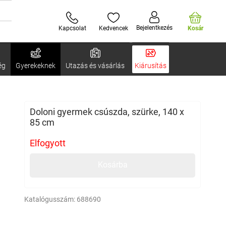
Bejelentkezés
Kapcsolat
Kedvencek
Kosár
ég
Gyerekeknek
Utazás és vásárlás
Kiárusítás
Doloni gyermek csúszda, szürke, 140 x
85 cm
Elfogyott
Kosárba
Katalógusszám:
688690