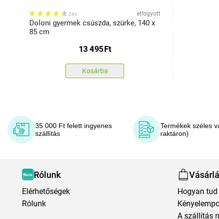
elfogyott
24x
Doloni gyermek csúszda, szürke, 140 x
85 cm
13 495
Ft
Kosárba
35 000 Ft felett ingyenes
Termékek széles v
szállítás
raktáron)
Rólunk
Vásárl
Elérhetőségek
Hogyan tud 
Rólunk
Kényelempo
A szállítás 