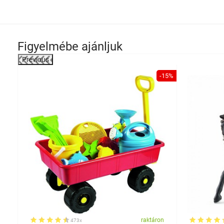
Figyelmébe ajánljuk
Previous
-38%
-15%
on
raktáron
473x