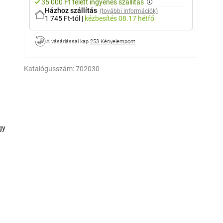
35 000 Ft felett ingyenes szállítás
Házhoz szállítás
(további információk)
1 745 Ft-tól
|
kézbesítés
08.17 hétfő
A vásárlással kap
253 Kényelempont
Katalógusszám:
702030
gy