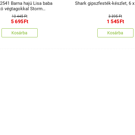
42541 Barna hajú Lisa baba
Shark gipszfesték-készlet, 6 x
ó végtagokkal Storm
10 445 Ft
3 395 Ft
5 695
Ft
1 545
Ft
Kosárba
Kosárba