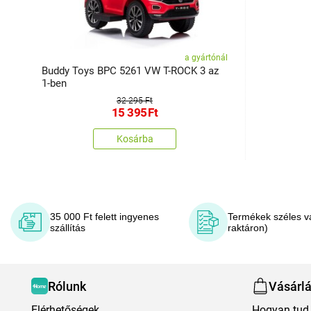
a gyártónál
Buddy Toys BPC 5261 VW T-ROCK 3 az
1-ben
32 295 Ft
15 395
Ft
Kosárba
35 000 Ft felett ingyenes
Termékek széles v
szállítás
raktáron)
Rólunk
Vásárl
Elérhetőségek
Hogyan tud 