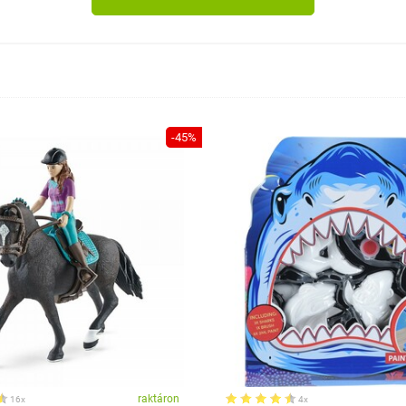
-45%
raktáron
16x
4x