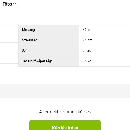
Több
Mélység:
40 cm
Szélesség:
84 cm
Szín:
piros
Teherbíróképesség:
25 kg
A termékhez nincs kérdés
Kérdés írása