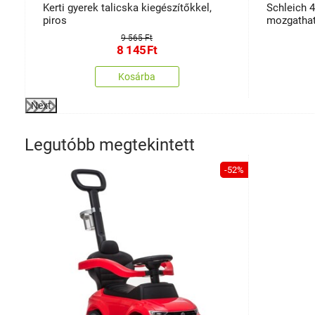
Kerti gyerek talicska kiegészítőkkel,
Schleich 
piros
mozgathat
lovacskán
9 565 Ft
8 145
Ft
Kosárba
Next
Legutóbb megtekintett
-52%