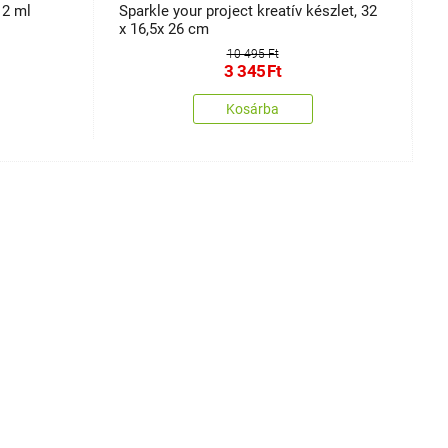
 2 ml
Sparkle your project kreatív készlet, 32
F
x 16,5x 26 cm
r
10 495 Ft
3 345
Ft
Kosárba