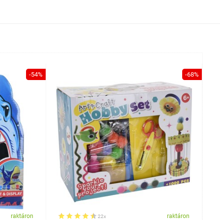
-54%
-68%
raktáron
raktáron
22x