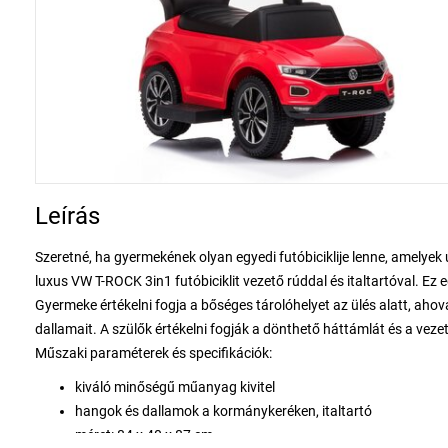
Leírás
Szeretné, ha gyermekének olyan egyedi futóbiciklije lenne, amelye
luxus VW T-ROCK 3in1 futóbiciklit vezető rúddal és italtartóval. Ez 
Gyermeke értékelni fogja a bőséges tárolóhelyet az ülés alatt, ahov
dallamait. A szülők értékelni fogják a dönthető háttámlát és a vez
Műszaki paraméterek és specifikációk:
kiváló minőségű műanyag kivitel
hangok és dallamok a kormánykeréken, italtartó
méret: 84 x 40 x 87 cm