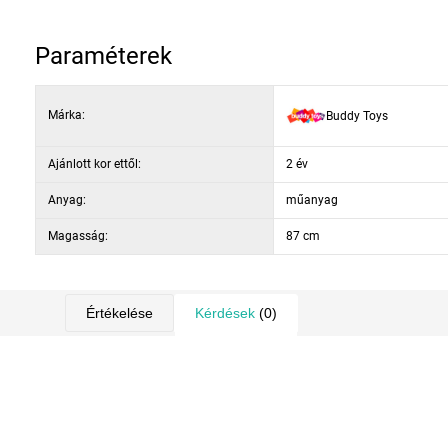
terhelhetőség: 25 kg
2 éves kortól ajánlott
Paraméterek
Márka:
Buddy Toys
Ajánlott kor ettől:
2 év
Anyag:
műanyag
Magasság:
87 cm
Értékelése
Kérdések
(0)