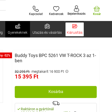
Bejelentkezés
Kapcsolat
Kedvencek
Kosár
ég
Gyerekeknek
Utazás és vásárlás
Kiárusítás
Buddy Toys BPC 5261 VW T-ROCK 3 az 1-
ny -52%
ben
32 295 Ft
megtakarít 16 900 Ft
15 395 Ft
Kosárba
Raktáron a gyártónál