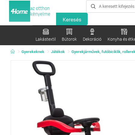
az otthon
kényelme
Lakástextil
Bútorok
Dekoráció
Konyha és étk
Gyerekeknek
Játékok
Gyerekjárművek, futóbiciklik, rollere