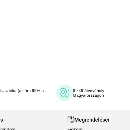
álasztéka (az áru 99%-a
6 249 átvevőhely
Magyarországon
ás
Megrendelései
rendelni
Fiókom