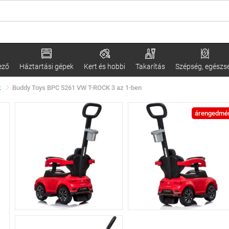
ező
Háztartási gépek
Kert és hobbi
Takarítás
Szépség, egészs
k
Buddy Toys BPC 5261 VW T-ROCK 3 az 1-ben
árengedmé