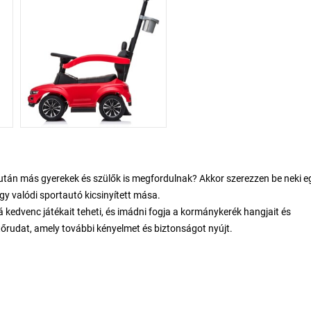
k után más gyerekek és szülők is megfordulnak? Akkor szerezzen be neki e
egy valódi sportautó kicsinyített mása.
á kedvenc játékait teheti, és imádni fogja a kormánykerék hangjait és
etőrudat, amely további kényelmet és biztonságot nyújt.