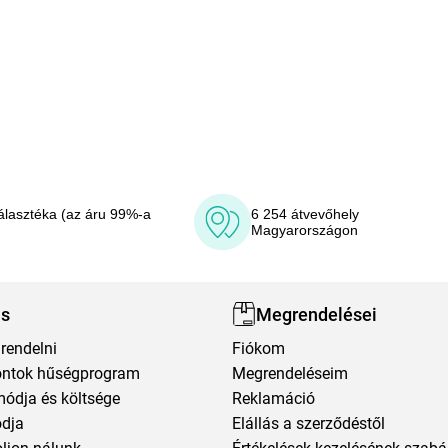
álasztéka (az áru 99%-a
6 254 átvevőhely
Magyarországon
ás
Megrendelései
rendelni
Fiókom
ntok hűségprogram
Megrendeléseim
módja és költsége
Reklamáció
ódja
Elállás a szerződéstől