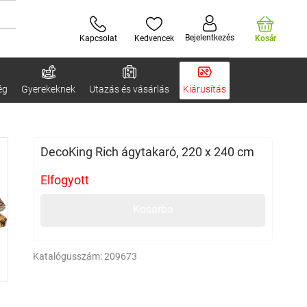
Bejelentkezés
Kapcsolat
Kedvencek
Kosár
ég
Gyerekeknek
Utazás és vásárlás
Kiárusítás
DecoKing Rich ágytakaró, 220 x 240 cm
Elfogyott
Kosárba
Katalógusszám:
209673