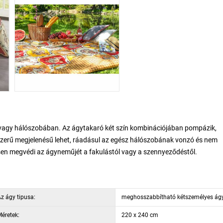
vagy hálószobában. Az ágytakaró két szín kombinációjában pompázik,
szerű megjelenésű lehet, ráadásul az egész hálószobának vonzó és nem
sen megvédi az ágyneműjét a fakulástól vagy a szennyeződéstől.
z ágy tipusa:
meghosszabbítható kétszemélyes ág
éretek:
220 x 240 cm