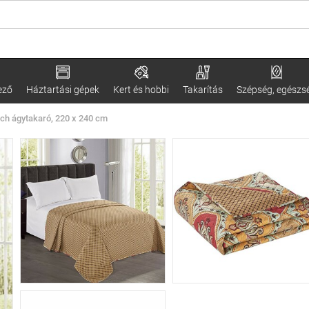
ező
Háztartási gépek
Kert és hobbi
Takarítás
Szépség, egészs
ch ágytakaró, 220 x 240 cm