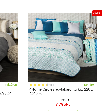
-24%
raktáron
raktáron
655x
4Home Circles ágytakaró, türkiz, 220 x
4
40 x 40
240 cm
b
10 195 Ft
7 795
Ft