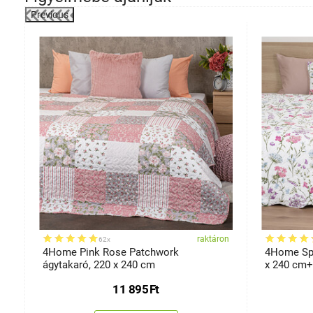
Previous
-31%
on
raktáron
62x
0
4Home Pink Rose Patchwork
4Home Spr
ágytakaró, 220 x 240 cm
x 240 cm+
11 895
Ft