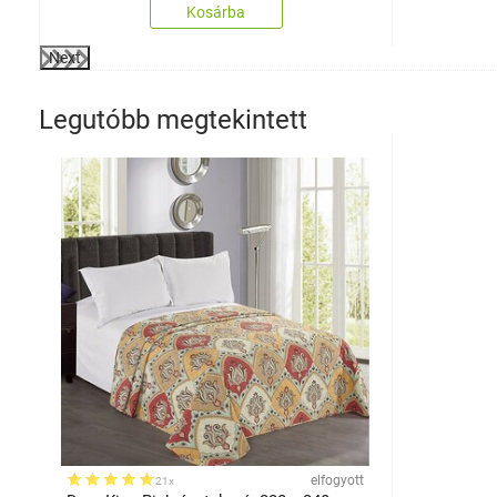
Kosárba
Next
Legutóbb megtekintett
elfogyott
21x