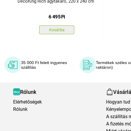
DecoKing Rich ágytakaró, 220 x 240 cm
6 495
Ft
Kosárba
35 000 Ft felett ingyenes
Termékek széles v
szállítás
raktáron)
Rólunk
Vásárl
Elérhetőségek
Hogyan tud 
Rólunk
Kényelempo
A szállítás 
A fizetés m