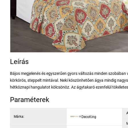
Leírás
Bájos megjelenés és egyszerűen gyors változás minden szobában 
körkörös, steppelt mintával. Neki köszönhetően ágya mindig nagy
hétköznapi hangulatot kölcsönöz. Az ágytakaró ezenfelül tökélete
Paraméterek
A
Márka:
DecoKing
M