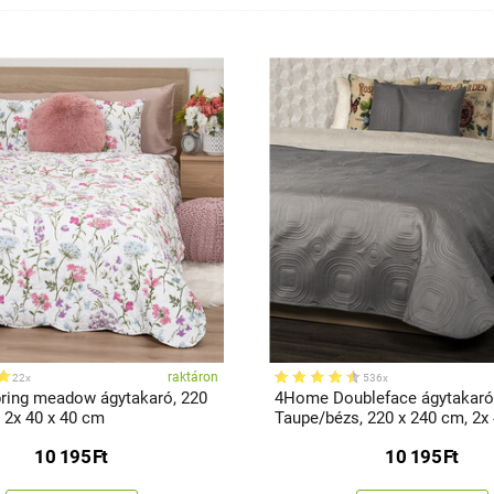
raktáron
22x
536x
ing meadow ágytakaró, 220
4Home Doubleface ágytakaró
 2x 40 x 40 cm
Taupe/bézs, 220 x 240 cm, 2x 
cm
10 195
Ft
10 195
Ft