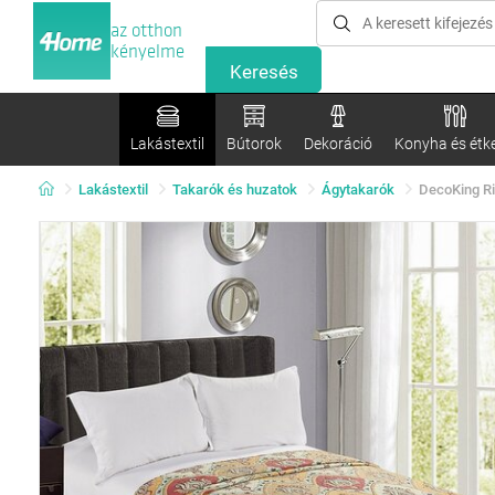
az otthon
kényelme
Lakástextil
Bútorok
Dekoráció
Konyha és étk
Lakástextil
Takarók és huzatok
Ágytakarók
DecoKing Ri