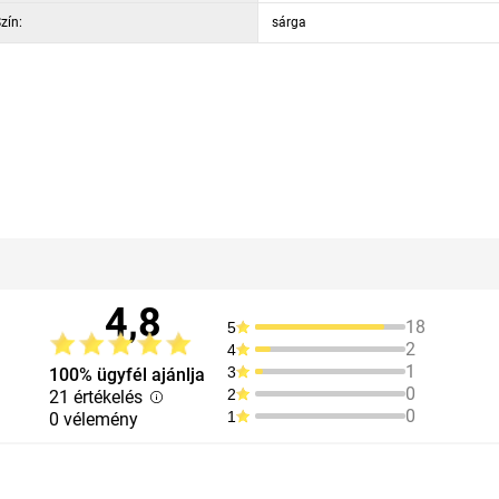
zín:
sárga
4,8
18
5
2
4
1
3
100% ügyfél ajánlja
0
2
21 értékelés
0
1
0 vélemény