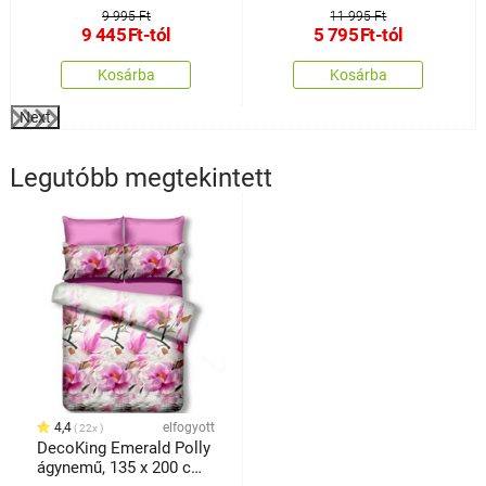
9 995 Ft
11 995 Ft
9 445
Ft
-tól
5 795
Ft
-tól
Kosárba
Kosárba
Next
Legutóbb megtekintett
4,4
elfogyott
22x
DecoKing Emerald Polly
ágynemű, 135 x 200 cm,