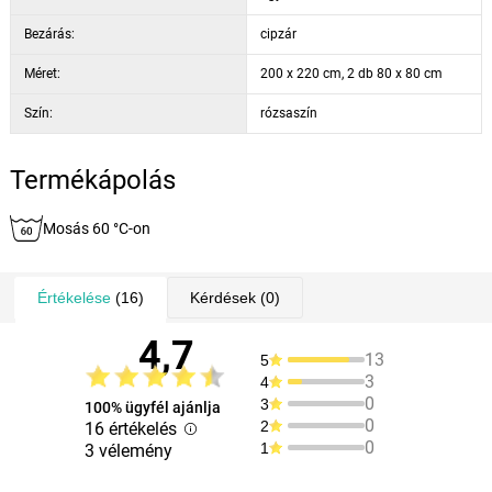
Bezárás:
cipzár
Méret:
200 x 220 cm, 2 db 80 x 80 cm
Szín:
rózsaszín
Termékápolás
Mosás 60 °C-on
Értékelése
(16)
Kérdések
(0)
4,7
13
5
3
4
0
3
100% ügyfél ajánlja
0
2
16 értékelés
0
1
3 vélemény