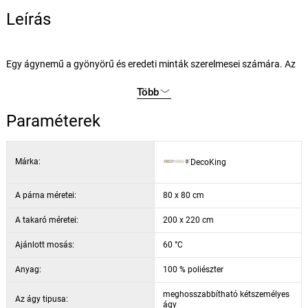
Leírás
Egy ágynemű a gyönyörű és eredeti minták szerelmesei számára. Az
ágynemű kellemes mikro-kivitelben készül, amelybe öröm bekuckózni.
Több
Az anyaga rendkívül kellemes tapintású és gondoskodik a legszebb
álmokról és a maximális komfortérzetről a pihenés során.
Paraméterek
A szett tartalma:
Márka:
DecoKing
2 db párnahuzat, 80 x 80 cm
1 db paplanhuzat, 200 x 220 cm
A párna méretei:
80 x 80 cm
A takaró méretei:
200 x 220 cm
Ajánlott mosás:
60 °C
Anyag:
100 % poliészter
meghosszabbítható kétszemélyes
Az ágy tipusa:
ágy