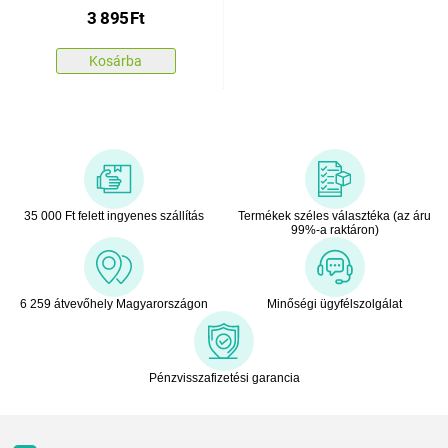
80 x 80 cm
3 895
Ft
Kosárba
35 000 Ft felett ingyenes szállítás
Termékek széles választéka (az áru
99%-a raktáron)
6 259 átvevőhely Magyarországon
Minőségi ügyfélszolgálat
Pénzvisszafizetési garancia