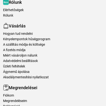
Rólunk
Elérhetőségek
Rólunk
Vásárlás
Hogyan tud rendelni
Kényelempontok hűségprogram
A szállítás módja és költsége
A fizetés módja
Miért vásároljon nálunk
Adatvédelmi beállítások
Üzleti feltételek
Ágynemű ápolása
Akadálymentesítési nyilatkozat
Megrendelései
Fiókom
Megrendeléseim