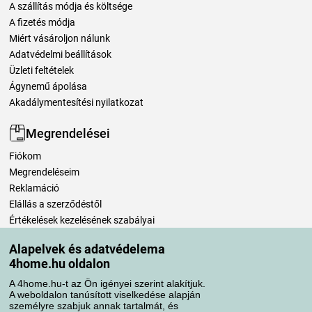
A szállítás módja és költsége
A fizetés módja
Miért vásároljon nálunk
Adatvédelmi beállítások
Üzleti feltételek
Ágynemű ápolása
Akadálymentesítési nyilatkozat
Megrendelései
Fiókom
Megrendeléseim
Reklamáció
Elállás a szerződéstől
Értékelések kezelésének szabályai
Alapelvek és adatvédelema
Szállítási módok
4home.hu oldalon
A 4home.hu-t az Ön igényei szerint alakítjuk.
A weboldalon tanúsított viselkedése alapján
Fizetési módok
személyre szabjuk annak tartalmát, és