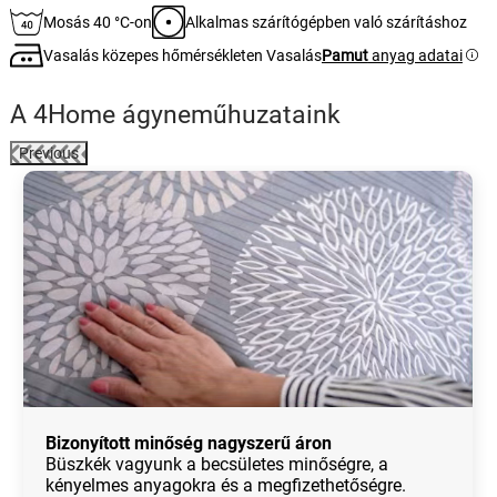
Mosás 40 °C-on
Alkalmas szárítógépben való szárításhoz
Vasalás közepes hőmérsékleten Vasalás
Pamut
anyag adatai
A 4Home ágyneműhuzataink
Previous
Bizonyított minőség nagyszerű áron
Büszkék vagyunk a becsületes minőségre, a
kényelmes anyagokra és a megfizethetőségre.