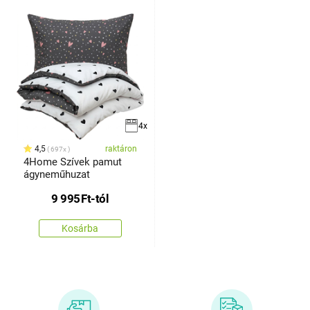
4x
4,5
raktáron
697x
4Home Szívek pamut
ágyneműhuzat
9 995
Ft
-tól
Kosárba