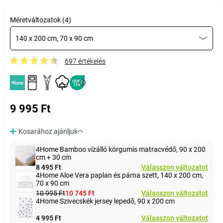
Méretváltozatok (4)
140 x 200 cm, 70 x 90 cm
697 értékelés
9 995 Ft
Kosarához ajánljuk
4Home Bamboo vízálló körgumis matracvédő, 90 x 200
cm + 30 cm
8 495 Ft
Válasszon változatot
4Home Aloe Vera paplan és párna szett, 140 x 200 cm,
70 x 90 cm
10 995 Ft
10 745 Ft
Válasszon változatot
4Home Szivecskék jersey lepedő, 90 x 200 cm
4 995 Ft
Válasszon változatot