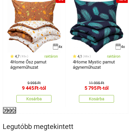
4x
4x
4,7
raktáron
4,1
raktáron
93x
66x
4Home Ősz pamut
4Home Mystic pamut
ágyneműhuzat
ágyneműhuzat
9 995 Ft
11 995 Ft
9 445
Ft
-tól
5 795
Ft
-tól
Kosárba
Kosárba
Next
Legutóbb megtekintett