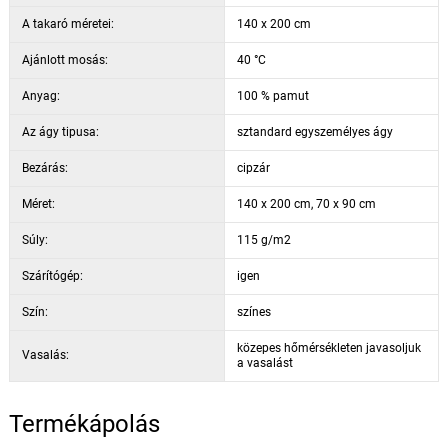
A takaró méretei:
140 x 200 cm
Ajánlott mosás:
40 °C
Anyag:
100 % pamut
Az ágy tipusa:
sztandard egyszemélyes ágy
Bezárás:
cipzár
Méret:
140 x 200 cm, 70 x 90 cm
Súly:
115 g/m2
Szárítógép:
igen
Szín:
színes
közepes hőmérsékleten javasoljuk
Vasalás:
a vasalást
Termékápolás