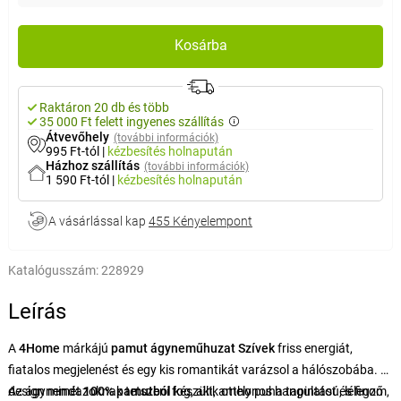
Kosárba
Raktáron 20 db és több
35 000 Ft felett ingyenes szállítás
Átvevőhely
(további információk)
995 Ft-tól
|
kézbesítés
holnapután
Házhoz szállítás
(további információk)
1 590 Ft-tól
|
kézbesítés
holnapután
A vásárlással kap
455 Kényelempont
Katalógusszám:
228929
Leírás
A
4Home
márkájú
pamut ágyneműhuzat Szívek
friss energiát,
fiatalos megjelenést és egy kis romantikát varázsol a hálószobába. A
design mindazoknak tetszeni fog, akik otthonos hangulatot és finom,
Az ágynemét
100% pamutból
készült, amely puha tapintású, lélegző