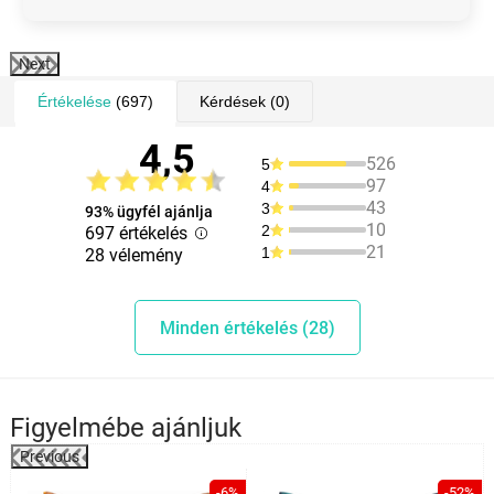
Next
Értékelése
(697)
Kérdések
(0)
4,5
526
5
97
4
43
3
93% ügyfél ajánlja
10
2
697 értékelés
21
1
28 vélemény
Minden értékelés (28)
Figyelmébe ajánljuk
Previous
%
-6%
-52%