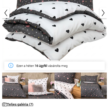
1/7
Ezen a héten
16 ügyfél
vásárolta meg
Teljes galéria (7)