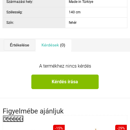
Származási hely:
Made in Türkiye
Szélesség:
140 cm
Szín:
fehér
Értékelése
Kérdések
(0)
A termékhez nincs kérdés
Kérdés írása
Figyelmébe ajánljuk
Previous
%
-15%
-29%