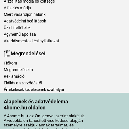
A szállítás módja és költsége
A fizetés módja
Miért vásároljon nálunk
Adatvédelmi beállítások
Üzleti feltételek
Ágynemű ápolása
Akadálymentesítési nyilatkozat
Megrendelései
Fiókom
Megrendeléseim
Reklamáció
Elállás a szerződéstől
Értékelések kezelésének szabályai
Alapelvek és adatvédelema
Szállítási módok
4home.hu oldalon
A 4home.hu-t az Ön igényei szerint alakítjuk.
A weboldalon tanúsított viselkedése alapján
Fizetési módok
személyre szabjuk annak tartalmát, és