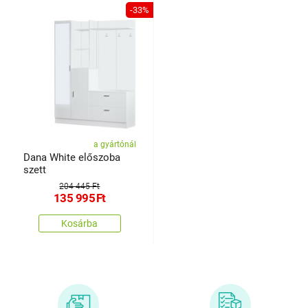
-33%
a gyártónál
Dana White előszoba
szett
204 445 Ft
135 995
Ft
Kosárba