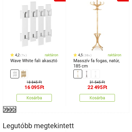
4,2
raktáron
4,5
raktáron
7x
38x
Wave White fali akasztó
Masszív fa fogas, natúr,
185 cm
18 845 Ft
31 545 Ft
16 095
Ft
22 495
Ft
Kosárba
Kosárba
Next
Legutóbb megtekintett