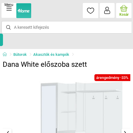
Menu
Kosár
Bútorok
Akasztók és kampók
Dana White előszoba szett
árengedmény -33%