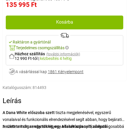
135 995 Ft
Kosárba
Raktáron a gyártónál
Terjedelmes csomgszállítás
Házhoz szállítás
(további információk)
12 990 Ft-tól
|
kézbesítés
4 hétig
A vásárlással kap
1861 Kényelempont
Katalógusszám:
814493
Leírás
A Dana White előszoba szett
tiszta megjelenésével, egyszerű
vonalaival és funkcionális elrendezésével segít abban, hogy bejárati
területe mindig rendezett legyen.
A szett tartalmaz
egy tükröt
,
egy akasztós panelt
A fehér szín
optikailag világosabbá
,
zárható