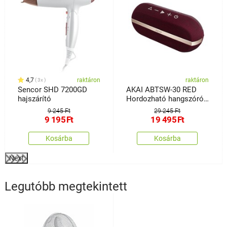
4,7
raktáron
raktáron
3x
Sencor SHD 7200GD
AKAI ABTSW-30 RED
hajszárító
Hordozható hangszóró
BT-vel, IPX7
9 245 Ft
29 245 Ft
9 195
Ft
19 495
Ft
Kosárba
Kosárba
Next
Legutóbb megtekintett