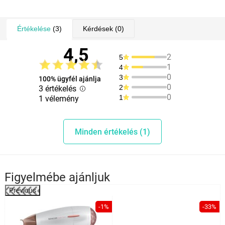
feszültség: 220 – 240 V
Értékelése
(3)
Kérdések
(0)
4,5
2
5
1
4
0
3
100% ügyfél ajánlja
0
2
3 értékelés
0
1
1 vélemény
Minden értékelés (1)
Figyelmébe ajánljuk
Previous
%
-1%
-33%