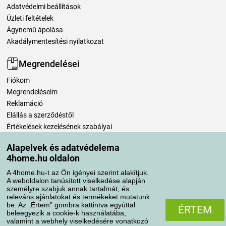
Adatvédelmi beállítások
Üzleti feltételek
Ágynemű ápolása
Akadálymentesítési nyilatkozat
Megrendelései
Fiókom
Megrendeléseim
Reklamáció
Elállás a szerződéstől
Értékelések kezelésének szabályai
Alapelvek és adatvédelema
Szállítási módok
4home.hu oldalon
A 4home.hu-t az Ön igényei szerint alakítjuk.
A weboldalon tanúsított viselkedése alapján
Fizetési módok
személyre szabjuk annak tartalmát, és
releváns ajánlatokat és termékeket mutatunk
be. Az „Értem” gombra kattintva egyúttal
ÉRTEM
beleegyezik a cookie-k használatába,
valamint a webhely viselkedésére vonatkozó