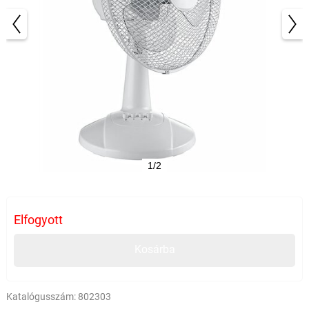
1/2
Elfogyott
Kosárba
Katalógusszám:
802303