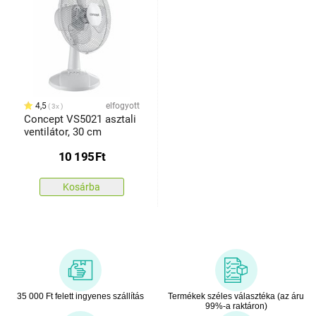
4,5
elfogyott
3x
Concept VS5021 asztali
ventilátor, 30 cm
10 195
Ft
Kosárba
35 000 Ft felett ingyenes szállítás
Termékek széles választéka (az áru
99%-a raktáron)