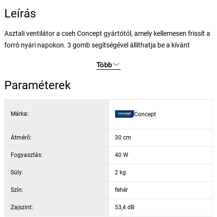
Leírás
Asztali ventilátor a cseh Concept gyártótól, amely kellemesen frissít a
forró nyári napokon. 3 gomb segítségével állíthatja be a kívánt
sebességfokozatot. Az állítható dőlésszög és a 30 cm átmérőjű
Több
lapátok növelik a hűtött terület mértékét.
Paraméterek
A ventilátor szabályozóval van ellátva, amely a motoregységen van
elhelyezve. A gomb megnyomásával elindítja a forgást, kihúzással
Márka:
Concept
leállítja. A ventilátor nagyon halk, így nem fogja zavarni munka, vagy
pihenés közben.
Átmérő:
30 cm
Technikai paraméterek és jellemzők:
Fogyasztás:
40 W
Súly:
2 kg
3 sebességi fokozat
oszcilláció
Szín:
fehér
állítható dőlésszöggel
Zajszint:
53,4 dB
nagyon halk működés: 53,4 dB (A)