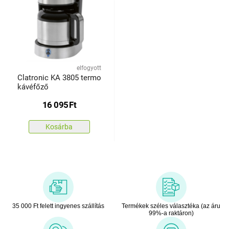
elfogyott
Clatronic KA 3805 termo
kávéfőző
16 095
Ft
Kosárba
35 000 Ft felett ingyenes szállítás
Termékek széles választéka (az áru
99%-a raktáron)