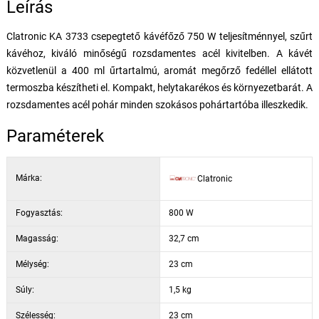
Leírás
Clatronic KA 3733 csepegtető kávéfőző 750 W teljesítménnyel, szűrt
kávéhoz, kiváló minőségű rozsdamentes acél kivitelben. A kávét
közvetlenül a 400 ml űrtartalmú, aromát megőrző fedéllel ellátott
termoszba készítheti el. Kompakt, helytakarékos és környezetbarát. A
rozsdamentes acél pohár minden szokásos pohártartóba illeszkedik.
Paraméterek
Márka:
Clatronic
Fogyasztás:
800 W
Magasság:
32,7 cm
Mélység:
23 cm
Súly:
1,5 kg
Szélesség:
23 cm