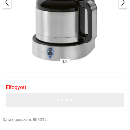
1/4
Elfogyott
Kosárba
Katalógusszám:
808314