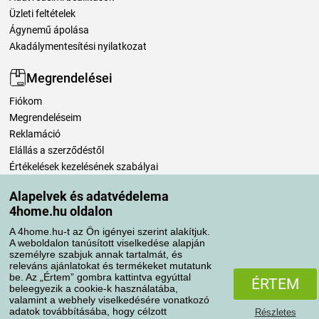
Üzleti feltételek
Ágynemű ápolása
Akadálymentesítési nyilatkozat
Megrendelései
Fiókom
Megrendeléseim
Reklamáció
Elállás a szerződéstől
Értékelések kezelésének szabályai
Alapelvek és adatvédelema
Szállítási módok
4home.hu oldalon
A 4home.hu-t az Ön igényei szerint alakítjuk.
A weboldalon tanúsított viselkedése alapján
Fizetési módok
személyre szabjuk annak tartalmát, és
releváns ajánlatokat és termékeket mutatunk
be. Az „Értem” gombra kattintva egyúttal
ÉRTEM
beleegyezik a cookie-k használatába,
valamint a webhely viselkedésére vonatkozó
adatok továbbításába, hogy célzott
Részletes