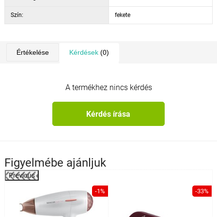
Szín:
fekete
Értékelése
Kérdések
(0)
A termékhez nincs kérdés
Kérdés írása
Figyelmébe ajánljuk
Previous
%
-1%
-33%