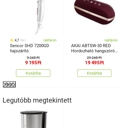
4,7
raktáron
raktáron
3x
Sencor SHD 7200GD
AKAI ABTSW-30 RED
hajszárító
Hordozható hangszóró
BT-vel, IPX7
9 245 Ft
29 245 Ft
9 195
Ft
19 495
Ft
Kosárba
Kosárba
Next
Legutóbb megtekintett