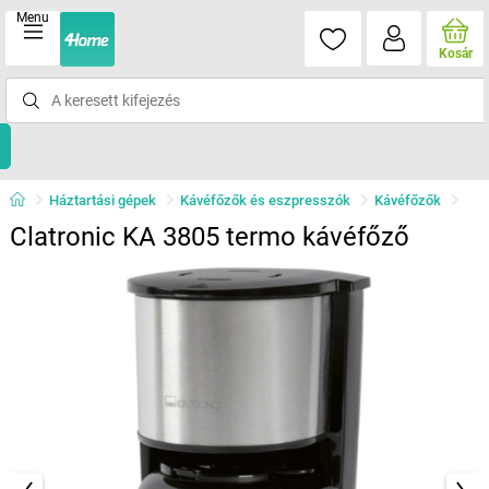
Menu
Kosár
Háztartási gépek
Kávéfőzők és eszpresszók
Kávéfőzők
Clatronic KA 3805 termo kávéfőző