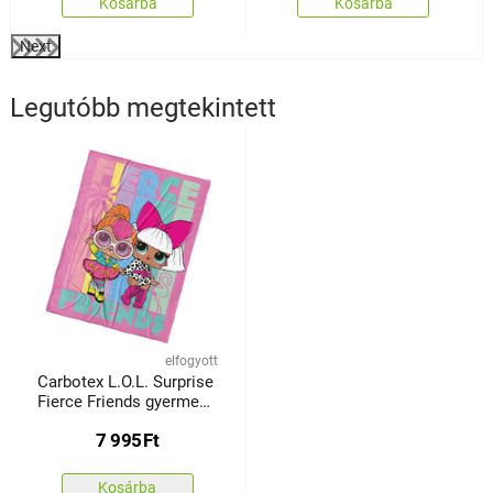
Kosárba
Kosárba
Next
Legutóbb megtekintett
elfogyott
Carbotex L.O.L. Surprise
Fierce Friends gyermek
takaró, 130 x 170 cm
7 995
Ft
Kosárba