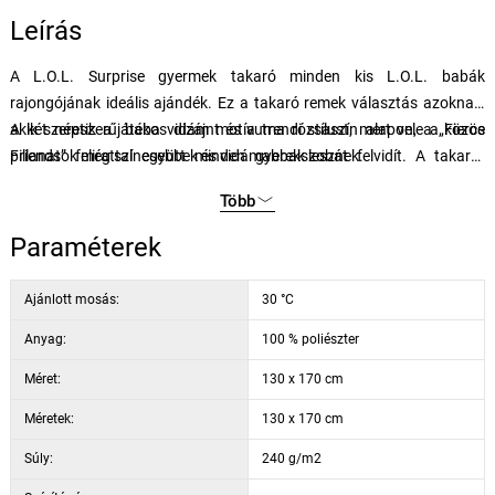
Leírás
A L.O.L. Surprise gyermek takaró minden kis L.O.L. babák
rajongójának ideális ajándék. Ez a takaró remek választás azoknak,
akik szeretik a játékos dizájnt és a trendi stílust, mert vele a közös
A két népszerű baba vidám motívuma rózsaszín alapon, a „Fierce
pillanatok még színesebbek és vidámabbak lesznek.
Friends” felirattal együtt minden gyerekszobát felvidít. A takarót
szegély díszíti, amely körbefut a takaró egész szélén, és kétszer
Több
varrott, ami biztosítja a takaró szilárdságát és ellenállóságát. A
mikroplyš takaró Oeko-Tex Standard 100 tanúsítvánnyal rendelkezik.
Paraméterek
Ajánlott mosás:
30 °C
Anyag:
100 % poliészter
Méret:
130 x 170 cm
Méretek:
130 x 170 cm
Súly:
240 g/m2