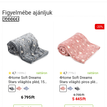
Figyelmébe ajánljuk
Previous
%
-20%
4,7
raktáron
4,7
raktáron
1059x
775x
4Home Soft Dreams
4Home Soft Dreams
Stars világítós pléd, 150
Stars világító piros pléd,
x 200 cm
150 x 200 cm
6 795 Ft
6 795
Ft
5 445
Ft