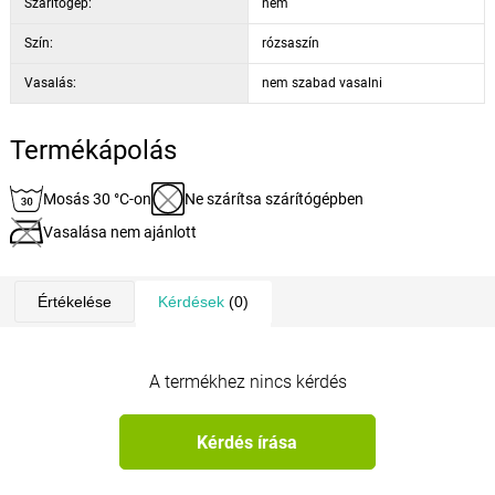
Szárítógép:
nem
Szín:
rózsaszín
Vasalás:
nem szabad vasalni
Termékápolás
Mosás 30 °C-on
Ne szárítsa szárítógépben
Vasalása nem ajánlott
Értékelése
Kérdések
(0)
A termékhez nincs kérdés
Kérdés írása