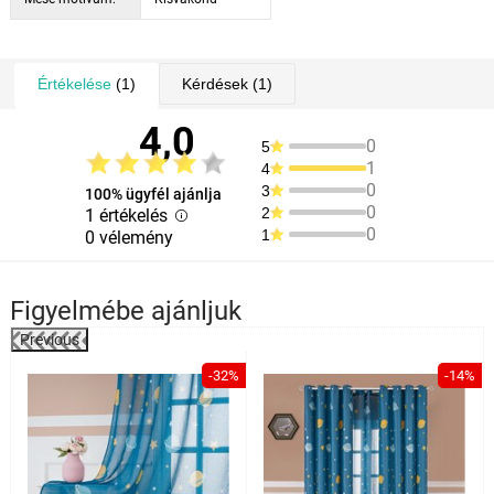
Értékelése
(1)
Kérdések
(1)
4,0
0
5
1
4
0
3
100% ügyfél ajánlja
0
2
1 értékelés
0
1
0 vélemény
Figyelmébe ajánljuk
Previous
-32%
-14%