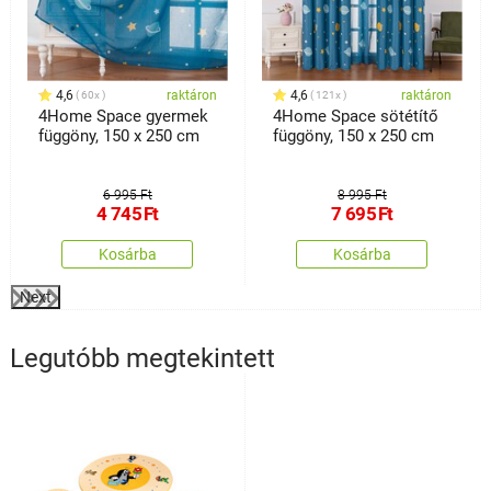
4,6
raktáron
4,6
raktáron
60x
121x
4Home Space gyermek
4Home Space sötétítő
függöny, 150 x 250 cm
függöny, 150 x 250 cm
6 995 Ft
8 995 Ft
4 745
Ft
7 695
Ft
Kosárba
Kosárba
Next
Legutóbb megtekintett