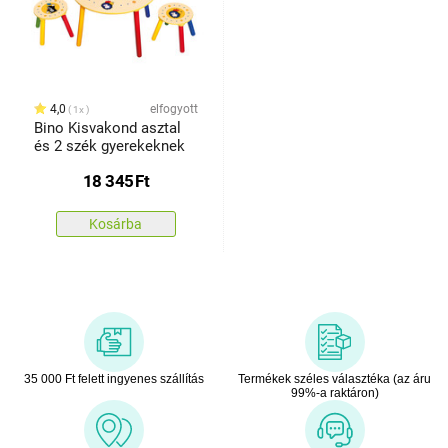
4,0
elfogyott
1x
Bino Kisvakond asztal
és 2 szék gyerekeknek
18 345
Ft
Kosárba
35 000 Ft felett ingyenes szállítás
Termékek széles választéka (az áru
99%-a raktáron)