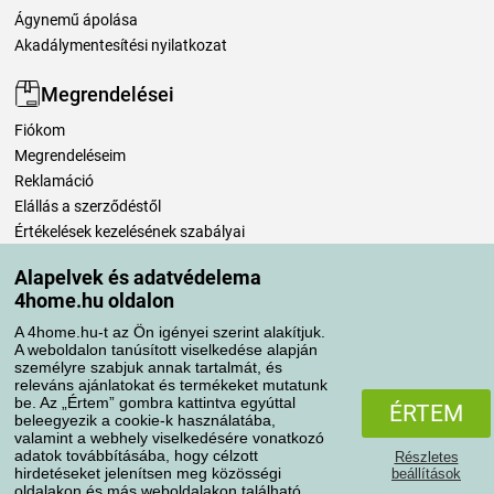
Ágynemű ápolása
Akadálymentesítési nyilatkozat
Megrendelései
Fiókom
Megrendeléseim
Reklamáció
Elállás a szerződéstől
Értékelések kezelésének szabályai
Alapelvek és adatvédelema
Szállítási módok
4home.hu oldalon
A 4home.hu-t az Ön igényei szerint alakítjuk.
A weboldalon tanúsított viselkedése alapján
Fizetési módok
személyre szabjuk annak tartalmát, és
releváns ajánlatokat és termékeket mutatunk
be. Az „Értem” gombra kattintva egyúttal
ÉRTEM
beleegyezik a cookie-k használatába,
valamint a webhely viselkedésére vonatkozó
adatok továbbításába, hogy célzott
Részletes
hirdetéseket jelenítsen meg közösségi
beállítások
oldalakon és más weboldalakon található