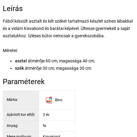
Leírás
Fából készült asztalt és két széket tartalmazó készlet színes lábakkal
és a vidám Kisvakond és barátai képével. Ültesse gyermekeit a saját
asztalukhoz. Ízléses bútor nemcsak a gyerekszobába.
Méretei:
asztal
átmérője 60 cm, magassága 40 cm,
szék
átmérője 30 cm, magassága 30 cm.
Paraméterek
Márka:
Bino
Ajánlott kor ettől:
3 év
Anyag:
fa
Mese motívum:
Kisvakond