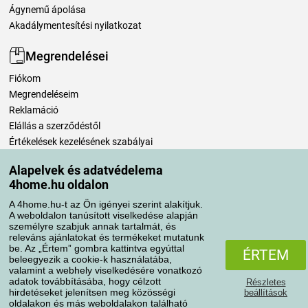
Ágynemű ápolása
Akadálymentesítési nyilatkozat
Megrendelései
Fiókom
Megrendeléseim
Reklamáció
Elállás a szerződéstől
Értékelések kezelésének szabályai
Alapelvek és adatvédelema
Szállítási módok
4home.hu oldalon
A 4home.hu-t az Ön igényei szerint alakítjuk.
A weboldalon tanúsított viselkedése alapján
Fizetési módok
személyre szabjuk annak tartalmát, és
releváns ajánlatokat és termékeket mutatunk
be. Az „Értem” gombra kattintva egyúttal
ÉRTEM
beleegyezik a cookie-k használatába,
valamint a webhely viselkedésére vonatkozó
adatok továbbításába, hogy célzott
Részletes
hirdetéseket jelenítsen meg közösségi
beállítások
oldalakon és más weboldalakon található