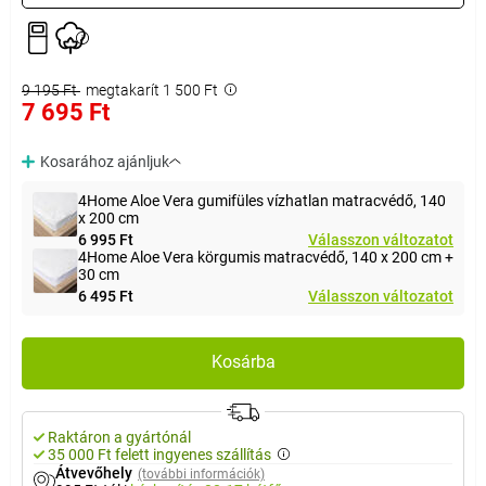
9 195 Ft
megtakarít 1 500 Ft
7 695 Ft
Kosarához ajánljuk
4Home Aloe Vera gumifüles vízhatlan matracvédő, 140
x 200 cm
6 995 Ft
Válasszon változatot
4Home Aloe Vera körgumis matracvédő, 140 x 200 cm +
30 cm
6 495 Ft
Válasszon változatot
Kosárba
Raktáron a gyártónál
35 000 Ft felett ingyenes szállítás
Átvevőhely
(további információk)