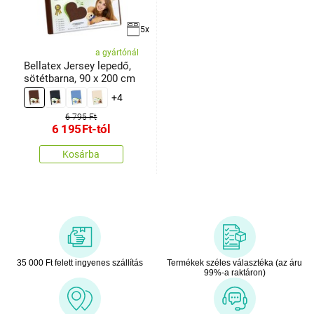
5x
a gyártónál
Bellatex Jersey lepedő,
sötétbarna, 90 x 200 cm
+4
6 795 Ft
6 195
Ft
-tól
Kosárba
35 000 Ft felett ingyenes szállítás
Termékek széles választéka (az áru
99%-a raktáron)