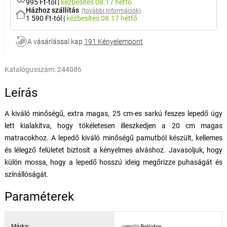
995 Ft-tól
|
kézbesítés
08.17 hétfő
Házhoz szállítás
(további információk)
1 590 Ft-tól
|
kézbesítés
08.17 hétfő
A vásárlással kap
191 Kényelempont
Katalógusszám:
244086
Leírás
A kiváló minőségű, extra magas, 25 cm-es sarkú feszes lepedő úgy
lett kialakítva, hogy tökéletesen illeszkedjen a 20 cm magas
matracokhoz. A lepedő kiváló minőségű pamutból készült, kellemes
és lélegző felületet biztosít a kényelmes alváshoz. Javasoljuk, hogy
külön mossa, hogy a lepedő hosszú ideig megőrizze puhaságát és
színállóságát.
Paraméterek
Márka:
Bellatex