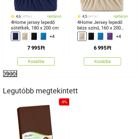
4,6
raktáron
4,5
raktáron
470x
411x
4Home jersey lepedő
4Home Jersey lepedő
sötétkék, 180 x 200 cm
bézs színű, 160 x 200
cm
+4
+4
7 995
Ft
6 995
Ft
Kosárba
Kosárba
Next
Legutóbb megtekintett
-9%