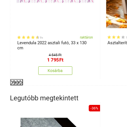
on
raktáron
9x
Levendula 2022 asztali futó, 33 x 130
Asztalterí
cm
4 545 Ft
1 795
Ft
Kosárba
Next
Legutóbb megtekintett
-36%