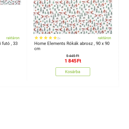
raktáron
raktáron
2x
futó , 33
Home Elements Rókák abrosz , 90 x 90
H
cm
é
5 445 Ft
1 845
Ft
Kosárba