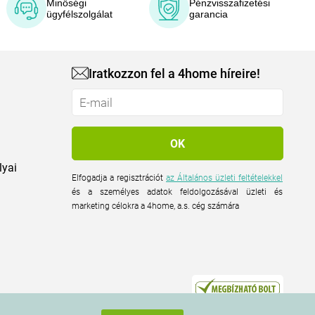
Minőségi
Pénzvisszafizetési
ügyfélszolgálat
garancia
Iratkozzon fel a 4home híreire!
lyai
Elfogadja a regisztrációt
az Általános üzleti feltételekkel
és a személyes adatok feldolgozásával üzleti és
marketing célokra a 4home, a.s. cég számára