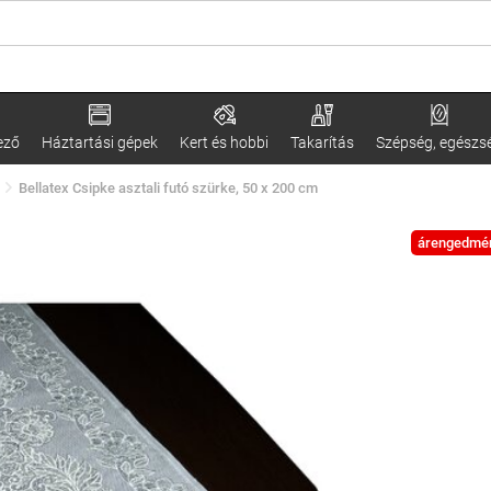
ező
Háztartási gépek
Kert és hobbi
Takarítás
Szépség, egészs
Bellatex Csipke asztali futó szürke, 50 x 200 cm
árengedmé