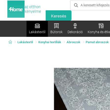
az otthon
kényelme
Lakástextil
Bútorok
Dekoráció
Konyha és étk
Lakástextil
Konyhai textíliák
Abroszok
Pamut abroszok