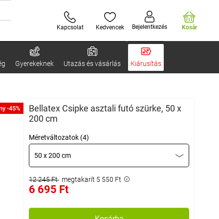
Bejelentkezés
Kapcsolat
Kedvencek
Kosár
ég
Gyerekeknek
Utazás és vásárlás
Kiárusítás
Bellatex Csipke asztali futó szürke, 50 x
ny -45%
200 cm
Méretváltozatok (4)
50 x 200 cm
12 245 Ft
megtakarít 5 550 Ft
6 695 Ft
Kosárba