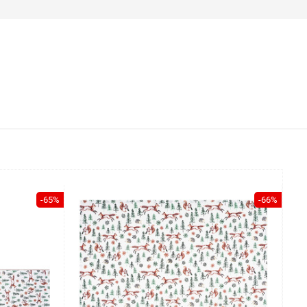
-65%
-66%