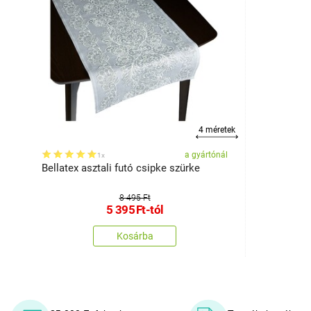
4 méretek
a gyártónál
1x
Bellatex asztali futó csipke szürke
8 495 Ft
5 395
Ft
-tól
Kosárba