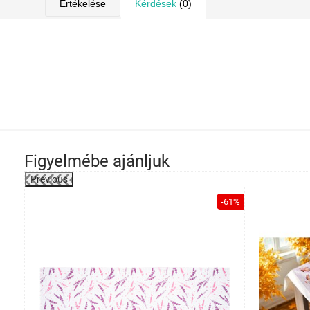
Értékelése
Kérdések
(0)
Figyelmébe ajánljuk
Previous
-29%
-61%