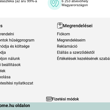
álasztéka (az áru 99%-a
6 253 átvevőhely
Magyarországon
ás
Megrendelései
rendelni
Fiókom
ntok hűségprogram
Megrendeléseim
módja és költsége
Reklamáció
ódja
Elállás a szerződéstől
oljon nálunk
Értékelések kezelésének szabá
 beállítások
elek
polása
esítési nyilatkozat
Fizetési módok
ome.hu oldalon