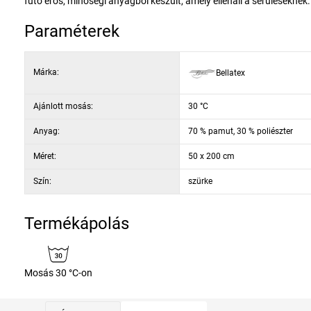
futó erős, minőségi anyagból készült, amely ellenáll a sérüléseknek.
Paraméterek
Márka:
Bellatex
Ajánlott mosás:
30 °C
Anyag:
70 % pamut, 30 % poliészter
Méret:
50 x 200 cm
Szín:
szürke
Termékápolás
Mosás 30 °C-on