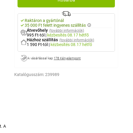
Raktáron a gyártónál
35 000 Ft felett ingyenes szállítás
Átvevőhely
(további információk)
995 Ft-tól
|
kézbesítés
08.17 hétfő
Házhoz szállítás
(további információk)
1 590 Ft-tól
|
kézbesítés
08.17 hétfő
A vásárlással kap
178 Kényelempont
Katalógusszám:
239989
t. A