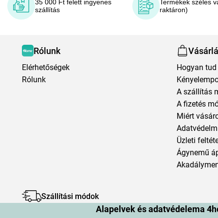
35 000 Ft felett ingyenes
Termékek széles v
szállítás
raktáron)
Rólunk
Vásárl
Elérhetőségek
Hogyan tud 
Rólunk
Kényelempo
A szállítás 
A fizetés m
Miért vásár
Adatvédelmi
Üzleti feltét
Ágynemű á
Akadályment
Szállítási módok
Alapelvek és adatvédelema 4h