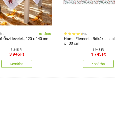
raktáron
2x
3x
tő Őszi levelek, 120 x 140 cm
Home Elements Rókák asztali 
x 130 cm
8 345 Ft
4 945 Ft
3 945
Ft
1 745
Ft
Kosárba
Kosárba