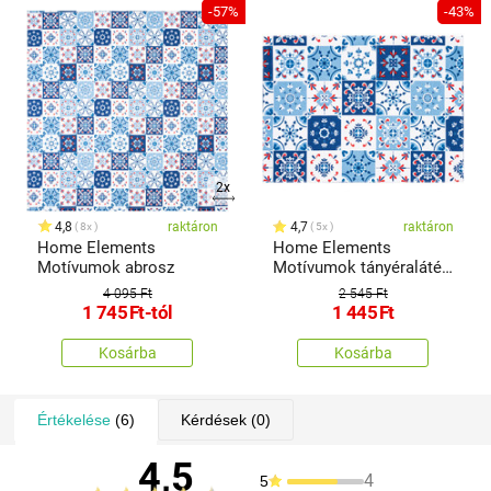
-57%
-43%
2x
4,8
raktáron
4,7
raktáron
8x
5x
Home Elements
Home Elements
Motívumok abrosz
Motívumok tányéralátét,
33 x 45 cm
4 095 Ft
2 545 Ft
1 745
Ft
-tól
1 445
Ft
Kosárba
Kosárba
Értékelése
(6)
Kérdések
(0)
4,5
4
5