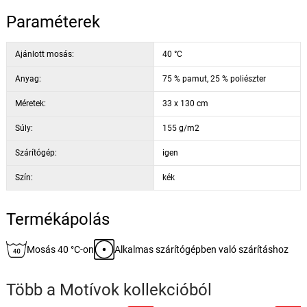
Paraméterek
Ajánlott mosás:
40 °C
Anyag:
75 % pamut, 25 % poliészter
Méretek:
33 x 130 cm
Súly:
155 g/m2
Szárítógép:
igen
Szín:
kék
Termékápolás
Mosás 40 °C-on
Alkalmas szárítógépben való szárításhoz
Több a
Motívok
kollekcióból