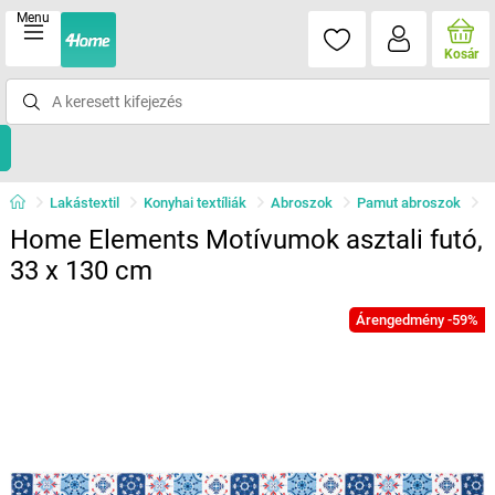
Menu
Kosár
Lakástextil
Konyhai textíliák
Abroszok
Pamut abroszok
Home Elements Motívumok asztali futó,
33 x 130 cm
Árengedmény -59%