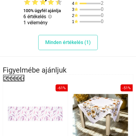
2
4
0
3
100% ügyfél ajánlja
0
2
6 értékelés
0
1
1 vélemény
Minden értékelés (1)
Figyelmébe ajánljuk
Previous
%
-61%
-51%