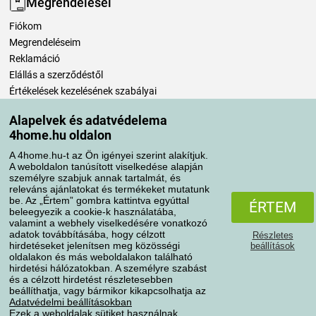
Megrendelései
Fiókom
Megrendeléseim
Reklamáció
Elállás a szerződéstől
Értékelések kezelésének szabályai
Alapelvek és adatvédelema
Szállítási módok
4home.hu oldalon
A 4home.hu-t az Ön igényei szerint alakítjuk.
A weboldalon tanúsított viselkedése alapján
Fizetési módok
személyre szabjuk annak tartalmát, és
releváns ajánlatokat és termékeket mutatunk
be. Az „Értem” gombra kattintva egyúttal
ÉRTEM
beleegyezik a cookie-k használatába,
valamint a webhely viselkedésére vonatkozó
adatok továbbításába, hogy célzott
Részletes
hirdetéseket jelenítsen meg közösségi
beállítások
oldalakon és más weboldalakon található
hirdetési hálózatokban. A személyre szabást
és a célzott hirdetést részletesebben
Adatvédelem
Süti szabályzat
beállíthatja, vagy bármikor kikapcsolhatja az
Adatvédelmi beállításokban
Ezek a weboldalak sütiket használnak.