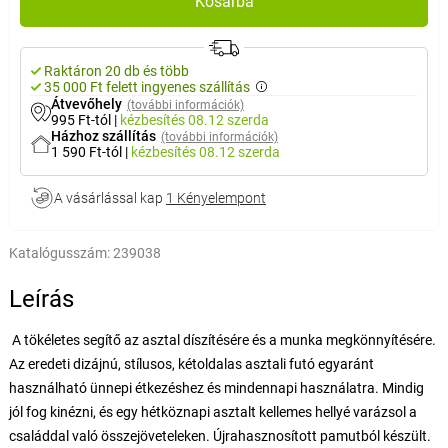
Kosárba
Raktáron 20 db és több
35 000 Ft felett ingyenes szállítás
Átvevőhely
(további információk)
995 Ft-tól
|
kézbesítés
08.12 szerda
Házhoz szállítás
(további információk)
1 590 Ft-tól
|
kézbesítés
08.12 szerda
A vásárlással kap
1 Kényelempont
Katalógusszám:
239038
Leírás
A tökéletes segítő az asztal díszítésére és a munka megkönnyítésére.
Az eredeti dizájnú, stílusos, kétoldalas asztali futó egyaránt
használható ünnepi étkezéshez és mindennapi használatra. Mindig
jól fog kinézni, és egy hétköznapi asztalt kellemes hellyé varázsol a
családdal való összejöveteleken. Újrahasznosított pamutból készült.