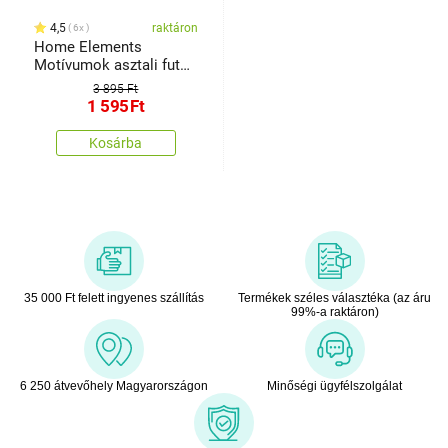
4,5
raktáron
6x
Home Elements
Motívumok asztali futó,
33 x 130 cm
3 895 Ft
1 595
Ft
Kosárba
35 000 Ft felett ingyenes szállítás
Termékek széles választéka (az áru
99%-a raktáron)
6 250 átvevőhely Magyarországon
Minőségi ügyfélszolgálat