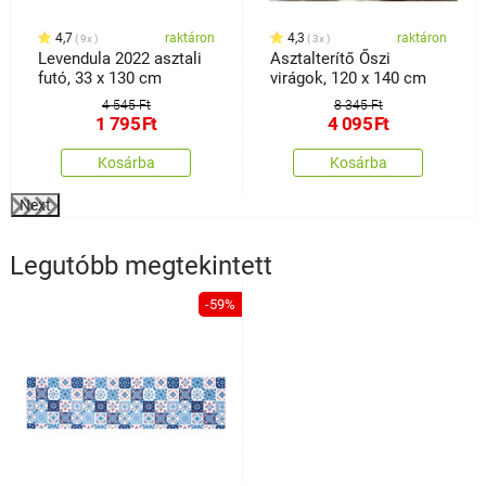
4,7
raktáron
4,3
raktáron
9x
3x
Levendula 2022 asztali
Asztalterítő Őszi
futó, 33 x 130 cm
virágok, 120 x 140 cm
4 545 Ft
8 345 Ft
1 795
Ft
4 095
Ft
Kosárba
Kosárba
Next
Legutóbb megtekintett
-59%