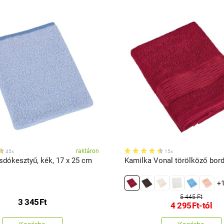
raktáron
45x
15x
sdókesztyű, kék, 17 x 25 cm
Kamilka Vonal törölköző bor
+
5 445 Ft
3 345
Ft
4 295
Ft
-tól