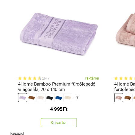
on
raktáron
204x
4Home Bamboo Premium fürdőlepedő
4Home Ba
világoslila, 70 x 140 cm
fürdőleped
cm, 50 x 
+7
4 995
Ft
Kosárba