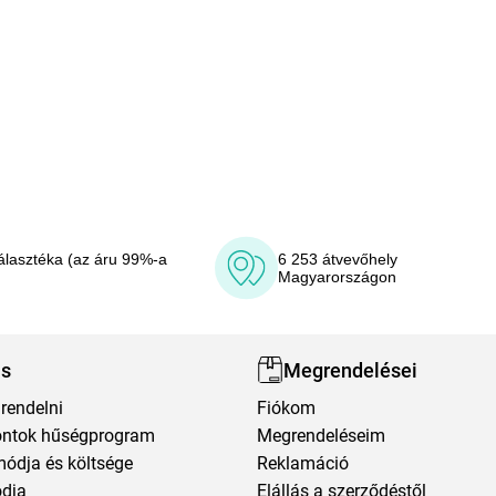
álasztéka (az áru 99%-a
6 253 átvevőhely
Magyarországon
ás
Megrendelései
rendelni
Fiókom
ntok hűségprogram
Megrendeléseim
módja és költsége
Reklamáció
ódja
Elállás a szerződéstől