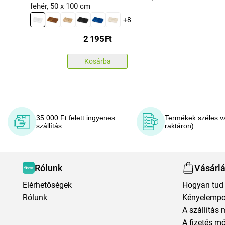
fehér, 50 x 100 cm
+8
2 195
Ft
Kosárba
35 000 Ft felett ingyenes
Termékek széles v
szállítás
raktáron)
Rólunk
Vásárl
Elérhetőségek
Hogyan tud 
Rólunk
Kényelempo
A szállítás 
A fizetés m