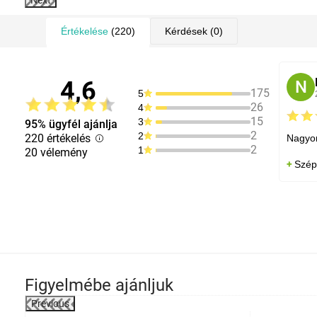
Next
Értékelése
(220)
Kérdések
(0)
4,6
N
175
5
26
4
15
3
95% ügyfél ajánlja
2
2
220 értékelés
Nagyon
2
1
20 vélemény
Szép
Figyelmébe ajánljuk
Previous