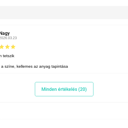
Nagy
2026.03.23
 tetszik
 a színe, kellemes az anyag tapintása
Minden értékelés (20)