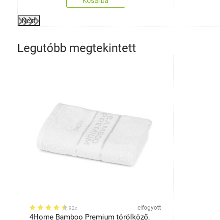
Kosárba
Next
Legutóbb megtekintett
elfogyott
92x
4Home Bamboo Premium törölköző,