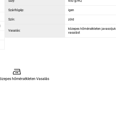
Súly:
450 g/m2
z, illetve allergiás tünetekkel rendelkező felnőttek is használhatják.
Szárítógép:
igen
Szín:
zöld
t
közepes hőmérsékleten javasoljuk
Vasalás:
vasalást
közepes hőmérsékleten Vasalás