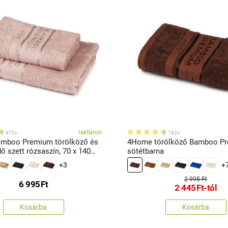
raktáron
472x
182x
mboo Premium törölköző és
4Home törölköző Bamboo P
ő szett rózsaszín, 70 x 140
sötétbarna
100 cm
+3
+
2 995 Ft
6 995
Ft
2 445
Ft
-tól
Kosárba
Kosárba