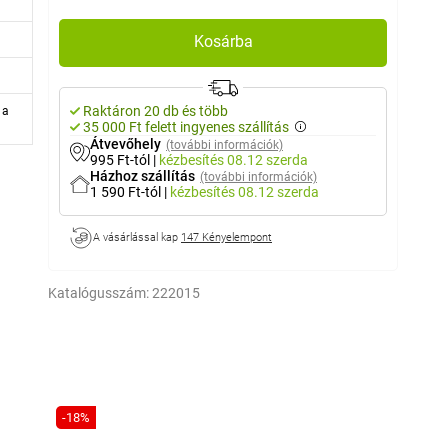
Kosárba
Raktáron 20 db és több
 a
35 000 Ft felett ingyenes szállítás
Átvevőhely
(további információk)
995 Ft-tól
|
kézbesítés
08.12 szerda
Házhoz szállítás
(további információk)
1 590 Ft-tól
|
kézbesítés
08.12 szerda
A vásárlással kap
147 Kényelempont
Katalógusszám:
222015
-18%