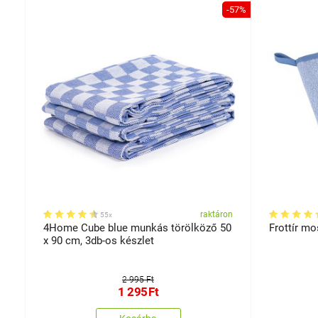
-57%
etek
on
raktáron
55x
4Home Cube blue munkás törölköző 50
Frottír mo
x 90 cm, 3db-os készlet
2 995 Ft
1 295
Ft