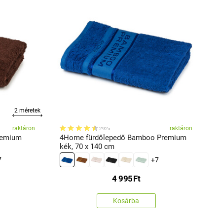
2 méretek
raktáron
raktáron
292x
remium
4Home fürdőlepedő Bamboo Premium
kék, 70 x 140 cm
s
7
+7
4 995
Ft
Kosárba