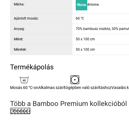
Márka:
4Home
tulajdonságainak köszönhetően alkalmas a gyermekek érzékeny bőréhe
Ajánlott mosás:
60 °C
Anyag:
70% bambusz viszkóz, 30% pamu
Méret:
50 x 100 cm
Méretek:
50 x 100 cm
Termékápolás
Mosás 60 °C-on
Alkalmas szárítógépben való szárításhoz
Vasalás 
Több a
Bamboo Premium
kollekcióból
Previous