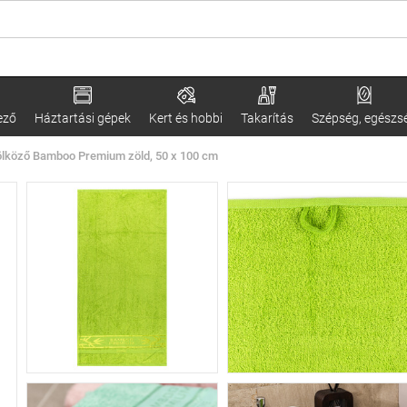
ező
Háztartási gépek
Kert és hobbi
Takarítás
Szépség, egészs
lköző Bamboo Premium zöld, 50 x 100 cm