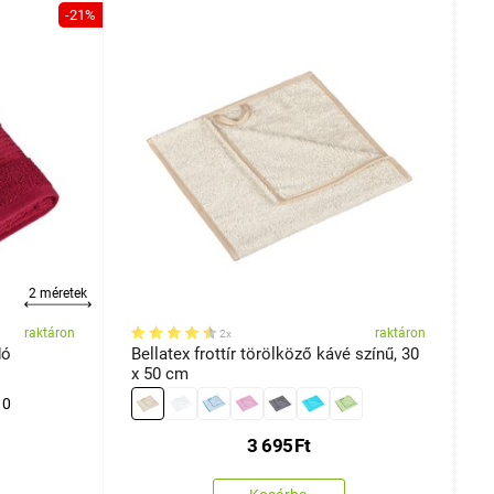
-21%
2 méretek
raktáron
raktáron
2x
dó
Bellatex frottír törölköző kávé színű, 30
K
x 50 cm
10
3 695
Ft