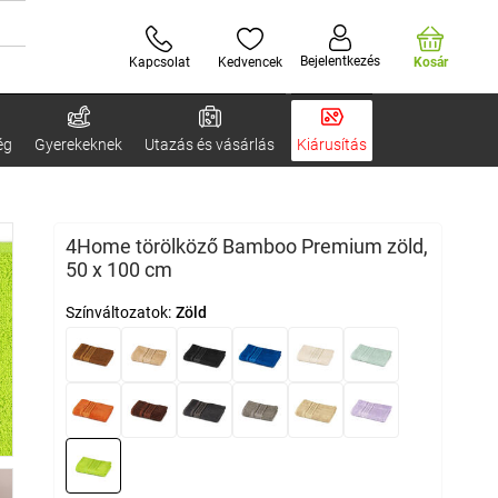
Bejelentkezés
Kapcsolat
Kedvencek
Kosár
ég
Gyerekeknek
Utazás és vásárlás
Kiárusítás
4Home törölköző Bamboo Premium zöld,
50 x 100 cm
Színváltozatok:
Zöld