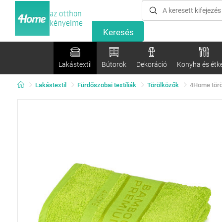
az otthon
kényelme
Lakástextil
Bútorok
Dekoráció
Konyha és étk
Lakástextil
Fürdőszobai textíliák
Törölközők
4Home törö