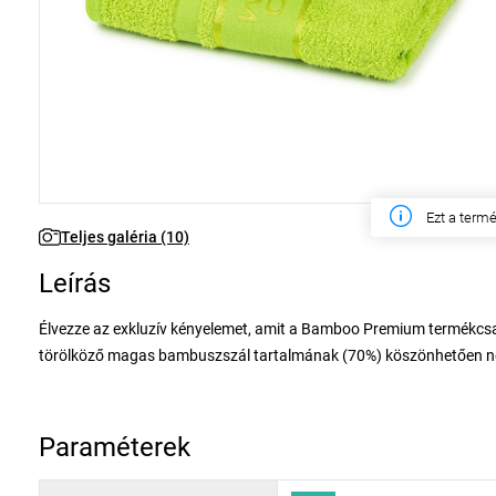
Ezen a hét
Teljes galéria (10)
Leírás
Élvezze az exkluzív kényelemet, amit a Bamboo Premium termékcsal
törölköző magas bambuszszál tartalmának (70%) köszönhetően nem
is bír, ami megakadályozza a penészedést illetve a baktériumok m
kombinációja biztosítja a törölköző magas nedvszívó képességét és
Paraméterek
A minőségi Bamboo Premium törölköző kényeztetheti bőrét fürdés v
vidám zöld színnek valamint a stílusos szegélydíszeknek köszönhet