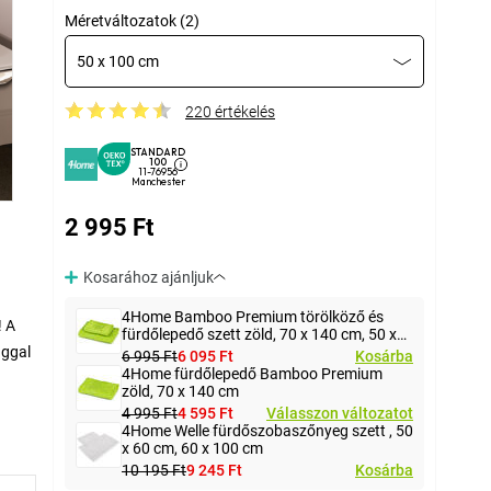
Méretváltozatok (2)
50 x 100 cm
220 értékelés
STANDARD
100
11-76956
Manchester
2 995 Ft
Kosarához ajánljuk
4Home Bamboo Premium törölköző és
! A
fürdőlepedő szett zöld, 70 x 140 cm, 50 x
100 cm
ággal
6 995 Ft
6 095 Ft
Kosárba
4Home fürdőlepedő Bamboo Premium
zöld, 70 x 140 cm
4 995 Ft
4 595 Ft
Válasszon változatot
4Home Welle fürdőszobaszőnyeg szett , 50
x 60 cm, 60 x 100 cm
, az
10 195 Ft
9 245 Ft
Kosárba