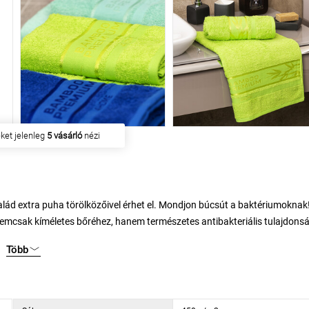
en
54 ügyfél
vásárolta meg
ád extra puha törölközőivel érhet el. Mondjon búcsút a baktériumoknak
csak kíméletes bőréhez, hanem természetes antibakteriális tulajdons
egjelenését és elszaporodását. A bambuszszál és a lágy pamut megfelelő
Több
 kiválóan lágy tapintását, ami kényeztetni fogja minden nap.
agy zuhanyzás után, ami felér a legfigyelmesebb odaadással. Ezen felül
ően nagyszerűen kiegészíti fürdőszobáját. A törölköző egyedülálló