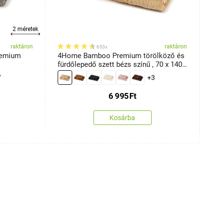
2 méretek
raktáron
raktáron
653x
remium
4Home Bamboo Premium törölköző és
4
fürdőlepedő szett bézs színű , 70 x 140
b
cm, 50 x 100 cm
7
+3
6 995
Ft
Kosárba