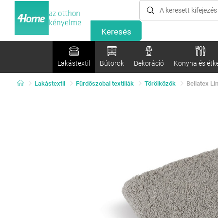
az otthon
kényelme
Lakástextil
Bútorok
Dekoráció
Konyha és étk
Lakástextil
Fürdőszobai textíliák
Törölközők
Bellatex Li