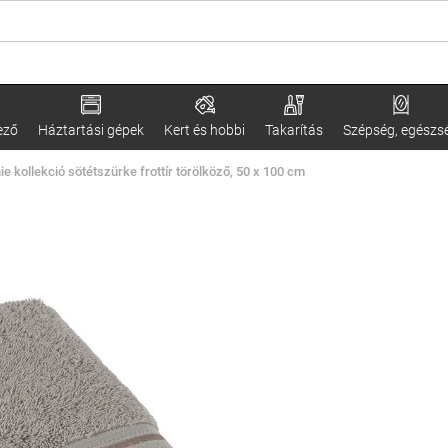
ező
Háztartási gépek
Kert és hobbi
Takarítás
Szépség, egészs
nie kollekció sötétszürke frottír törölköző, 50 x 100 cm