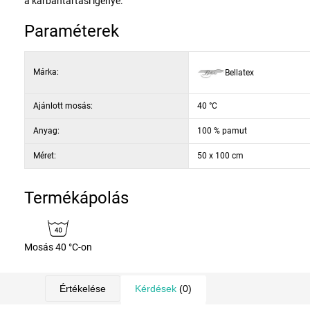
a karbantartási igénye.
Paraméterek
Márka:
Bellatex
Ajánlott mosás:
40 °C
Anyag:
100 % pamut
Méret:
50 x 100 cm
Termékápolás
Mosás 40 °C-on
Értékelése
Kérdések
(0)