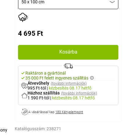
50 x 100 cm
4 695 Ft
Kosárba
Raktáron a gyártónál
35 000 Ft felett ingyenes szállítás
Átvevőhely
(további információk)
995 Ft-tól
|
kézbesítés
08.17 hétfő
Házhoz szállítás
(további információk)
1 590 Ft-tól
|
kézbesítés
08.17 hétfő
A vásárlással kap
183 Kényelempont
Katalógusszám:
238271
sony