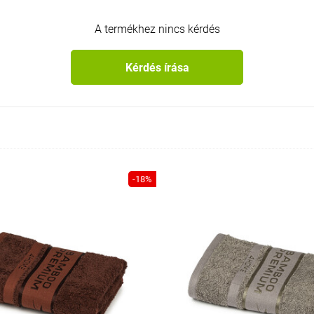
A termékhez nincs kérdés
Kérdés írása
-18%