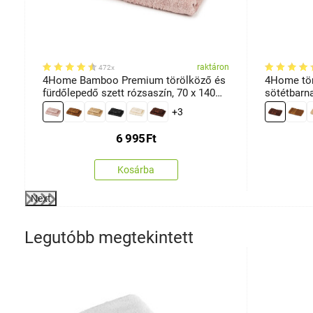
etek
on
raktáron
472x
4Home Bamboo Premium törölköző és
4Home tö
fürdőlepedő szett rózsaszín, 70 x 140
sötétbarn
cm, 50 x 100 cm
+3
6 995
Ft
Kosárba
Next
Legutóbb megtekintett