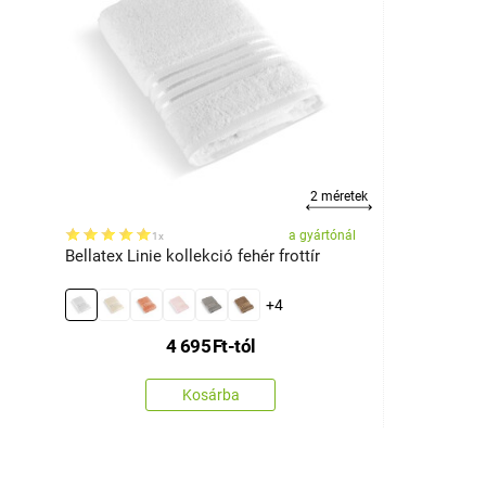
2 méretek
a gyártónál
1x
Bellatex Linie kollekció fehér frottír
+4
4 695
Ft
-tól
Kosárba