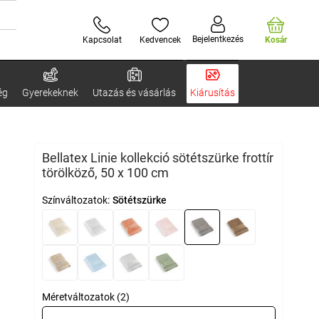
Bejelentkezés
Kapcsolat
Kedvencek
Kosár
ég
Gyerekeknek
Utazás és vásárlás
Kiárusítás
Bellatex Linie kollekció sötétszürke frottír
törölköző, 50 x 100 cm
Színváltozatok:
Sötétszürke
Méretváltozatok (2)