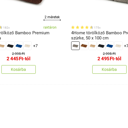
2 méretek
raktáron
182x
175x
rölköző Bamboo Premium
4Home törölköző Bamboo P
a
szürke, 50 x 100 cm
+7
+
2 995 Ft
2 995 Ft
2 445
Ft
-tól
2 495
Ft
-tól
Kosárba
Kosárba