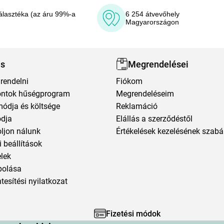
álasztéka (az áru 99%-a
6 254 átvevőhely
Magyarországon
ás
Megrendelései
rendelni
Fiókom
ntok hűségprogram
Megrendeléseim
módja és költsége
Reklamáció
ódja
Elállás a szerződéstől
oljon nálunk
Értékelések kezelésének szabá
 beállítások
elek
polása
esítési nyilatkozat
Fizetési módok