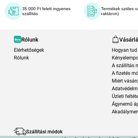
35 000 Ft felett ingyenes
Termékek széles v
szállítás
raktáron)
Rólunk
Vásárl
Elérhetőségek
Hogyan tud 
Rólunk
Kényelempo
A szállítás 
A fizetés m
Miért vásár
Adatvédelmi
Üzleti feltét
Ágynemű á
Akadályment
Szállítási módok