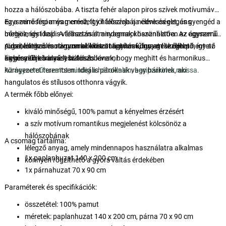
hozza a hálószobába. A tiszta fehér alapon piros szívek motívumával
egyszerre finom és merész, így hálószobája élénk és elegáns
Ez a minőségi anyag emellett jól felszívja a nedvességet, és gyengéd a
megjelenést kap. A felhasznált anyagnak köszönhetően az ágynemű
bőrhöz, így ideális választás a mindennapi használatra. Az egyszerű
puha, lélegző és nagyon kellemes tapintású, így egész éjjel pihentető
rögzítési mechanizmusnak köszönhetően könnyen kezelhető, így az
A romantikus motívummal ellátott ágyneműhuzat tökéletes
és kényelmes alvást biztosít.
ágyneműt könnyű lesz fel- és levenni.
kiegészítője bármely hálószobának, hogy meghitt és harmonikus
környezetet teremtsen. Ideális pároknak vagy bárkinek, aki
Az ágyneműhuzatot mindig a hátoldalán, becipzárolva mossa.
hangulatos és stílusos otthonra vágyik.
A termék főbb előnyei:
kiváló minőségű, 100% pamut a kényelmes érzésért
a szív motívum romantikus megjelenést kölcsönöz a
hálószobának
A csomag tartalma:
lélegző anyag, amely mindennapos használatra alkalmas
1x paplanhuzat 140 x 200 cm
könnyen rögzíthető a gyors váltás érdekében
1x párnahuzat 70 x 90 cm
Paraméterek és specifikációk:
összetétel: 100% pamut
méretek: paplanhuzat 140 x 200 cm, párna 70 x 90 cm