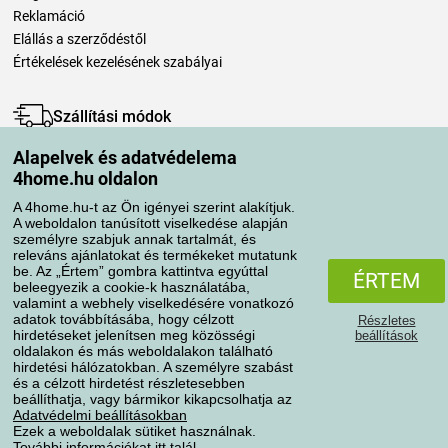
Reklamáció
Elállás a szerződéstől
Értékelések kezelésének szabályai
Szállítási módok
Alapelvek és adatvédelema
4home.hu oldalon
Fizetési módok
A 4home.hu-t az Ön igényei szerint alakítjuk.
A weboldalon tanúsított viselkedése alapján
személyre szabjuk annak tartalmát, és
releváns ajánlatokat és termékeket mutatunk
be. Az „Értem” gombra kattintva egyúttal
ÉRTEM
beleegyezik a cookie-k használatába,
valamint a webhely viselkedésére vonatkozó
adatok továbbításába, hogy célzott
Részletes
hirdetéseket jelenítsen meg közösségi
beállítások
Adatvédelem
Süti szabályzat
oldalakon és más weboldalakon található
hirdetési hálózatokban. A személyre szabást
és a célzott hirdetést részletesebben
beállíthatja, vagy bármikor kikapcsolhatja az
Minden jog fenntartva © 2004-2026 4home, a.s.
Adatvédelmi beállításokban
Ezek a weboldalak sütiket használnak.
További információkat
itt
talál.