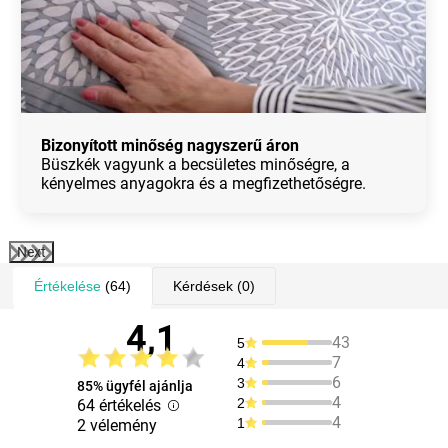
Bizonyított minőség nagyszerű áron
Büszkék vagyunk a becsületes minőségre, a
kényelmes anyagokra és a megfizethetőségre.
Next
Értékelése
(64)
Kérdések
(0)
4,1
43
5
7
4
6
3
85% ügyfél ajánlja
4
2
64 értékelés
4
1
2 vélemény