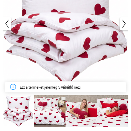
1/9
Ezen a héten
72 ügyfél
vásárolta meg