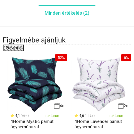
Minden értékelés (2)
Figyelmébe ajánljuk
Previous
-52%
-6%
4x
2x
4,1
raktáron
4,6
raktáron
66x
115x
4Home Mystic pamut
4Home Lavender pamut
ágyneműhuzat
ágyneműhuzat