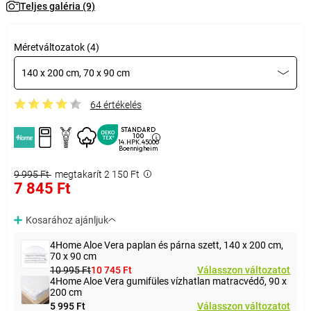
Teljes galéria (9)
Méretváltozatok (4)
140 x 200 cm, 70 x 90 cm
64 értékelés
STANDARD
100
14.HPK.45000
Boennigheim
9 995 Ft
megtakarít 2 150 Ft
7 845 Ft
Kosarához ajánljuk
4Home Aloe Vera paplan és párna szett, 140 x 200 cm,
70 x 90 cm
10 995 Ft
10 745 Ft
Válasszon változatot
4Home Aloe Vera gumifüles vízhatlan matracvédő, 90 x
200 cm
5 995 Ft
Válasszon változatot