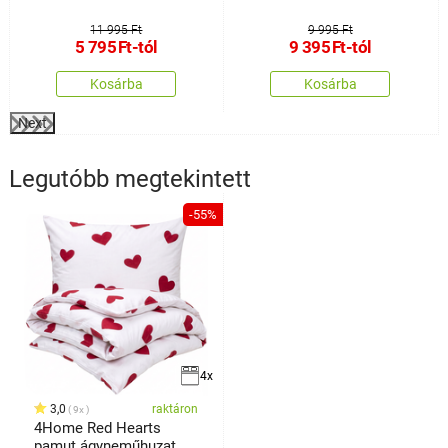
11 995 Ft
9 995 Ft
5 795
Ft
-tól
9 395
Ft
-tól
Kosárba
Kosárba
Next
Legutóbb megtekintett
-55%
4x
3,0
raktáron
9x
4Home Red Hearts
pamut ágyneműhuzat