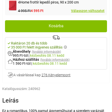
4Home frottír lepedő piros, 90 x 200 cm
4 995 Ft
4 595 Ft
Válasszon változatot
Kosárba
Raktáron 20 db és több
35 000 Ft felett ingyenes szállítás
Átvevőhely
(további információk)
995 Ft-tól
|
kézbesítés
08.11 kedd
Házhoz szállítás
(további információk)
1 590 Ft-tól
|
kézbesítés
08.11 kedd
A vásárlással kap
276 Kényelempont
Katalógusszám:
240962
Leírás
Ez a romantikus, 100% pamut ágyneműhuzat a szerelem varázsát