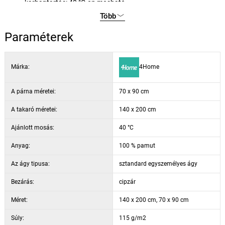
karbantartás: 40 °C-on mosható
Több
Paraméterek
Márka:
4Home
A párna méretei:
70 x 90 cm
A takaró méretei:
140 x 200 cm
Ajánlott mosás:
40 °C
Anyag:
100 % pamut
Az ágy tipusa:
sztandard egyszemélyes ágy
Bezárás:
cipzár
Méret:
140 x 200 cm, 70 x 90 cm
Súly:
115 g/m2