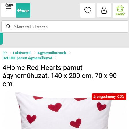
Menu
Kosár
Lakástextil
Ágyneműhuzatok
DeLUXE pamut ágyneműhuzat
4Home Red Hearts pamut
ágyneműhuzat, 140 x 200 cm, 70 x 90
cm
árengedmény -22%