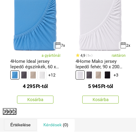
7x
2x
a gyártónál
4,9
raktáron
5x
4Home Ideal jersey
4Home Mako jersey
lepedő égszínkék, 60 x
lepedő fehér, 90 x 200
120 cm
cm
+12
+3
4 295
Ft
-tól
5 945
Ft
-tól
Kosárba
Kosárba
Next
Értékelése
Kérdések
(0)