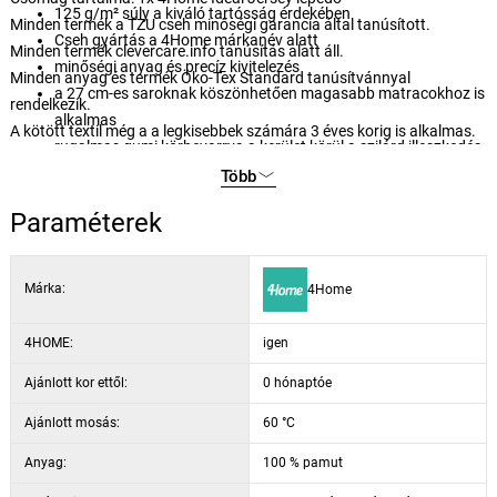
125 g/m² súly a kiváló tartósság érdekében
Minden termék a TZU cseh minőségi garancia által tanúsított.
Cseh gyártás a 4Home márkanév alatt
Minden termék clevercare.info tanúsítás alatt áll.
minőségi anyag és precíz kivitelezés
Minden anyag és termék Öko-Tex Standard tanúsítvánnyal
a 27 cm-es saroknak köszönhetően magasabb matracokhoz is
rendelkezik.
alkalmas
A kötött textil még a a legkisebbek számára 3 éves korig is alkalmas.
rugalmas gumi körbevarrva a kerület körül a szilárd illeszkedés
érdekében
Több
a gumi BUREAU VERITAS BIZONYÍTÉKOSÍTOTT
Paraméterek
könnyű karbantartás 60 °C-os mosással
alkalmas szárítógépben történő szárításra kímélő programon
finom és elegáns színek
Márka:
4Home
4HOME:
igen
Ajánlott kor ettől:
0 hónaptóe
Ajánlott mosás:
60 °C
Anyag:
100 % pamut