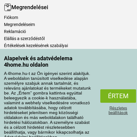
Megrendelései
Fiókom
Megrendeléseim
Reklamáció
Elállás a szerződéstől
Értékelések kezelésének szabályai
Alapelvek és adatvédelema
Szállítási módok
4home.hu oldalon
A 4home.hu-t az Ön igényei szerint alakítjuk.
A weboldalon tanúsított viselkedése alapján
Fizetési módok
személyre szabjuk annak tartalmát, és
releváns ajánlatokat és termékeket mutatunk
be. Az „Értem” gombra kattintva egyúttal
ÉRTEM
beleegyezik a cookie-k használatába,
valamint a webhely viselkedésére vonatkozó
adatok továbbításába, hogy célzott
Részletes
hirdetéseket jelenítsen meg közösségi
beállítások
oldalakon és más weboldalakon található
hirdetési hálózatokban. A személyre szabást
és a célzott hirdetést részletesebben
Adatvédelem
Süti szabályzat
beállíthatja, vagy bármikor kikapcsolhatja az