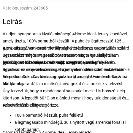
Katalógusszám:
243605
Leírás
Aludjon nyugodtan a kiváló minőségű 4Home Ideal Jersey lepedővel,
amely tiszta, 100% pamutból készült. A puha és légáteresztő 125
g/m2 anyagának köszönhetően puha és kellemes tapintású,
A praktikus 27 cm-es sarokmélység lehetővé teszi a könnyű és szilárd
ugyanakkor tartós. A lepedő tökéletesen megtartja alakját, nem
illeszkedést még a magasabb matracokon is. A kerület körüli
gyűrődik és tökéletesen illeszkedik a matrachoz.
feszítőgumi biztosítja a stabilitást az egész éjszaka folyamán.
Válasszon több méret közül, hogy megtalálja a megfelelőt az
Ráadásul ez a termék számos elegáns és modern színben kapható - a
ágyához, és kényeztesse magát a kényelemmel minden részletében.
finom tónusoktól a merész árnyalatokig, amelyek minden hálószobát
A lepedő a Cseh Köztársaságban készül a saját 4Home márkánk
feldobnak.
alatt, ami garantálja a minőségi anyagokat és a precíz kivitelezést.
Úgy terveztük, hogy a mindennapi használat mellett is hosszú ideig
kitartson. A lepedőt 60 °C-on ajánlott mosni, hogy tulajdonságait és
színeit hosszú ideig megőrizze.
A termék főbb előnyei:
100% pamutból készült, puha felületű
a legmagasabb minőségű, 30 s nyitott végű amerikai fonallal
kötött pamut.
Csomag tartalma: 1x 4Home Ideal Jersey lepedő