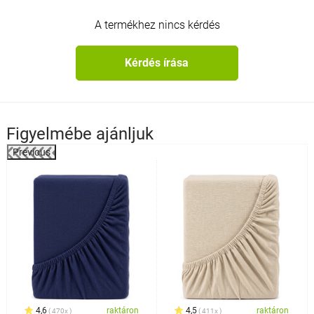
A termékhez nincs kérdés
Kérdés írása
Figyelmébe ajánljuk
Previous
4,6
raktáron
4,5
raktáron
470x
411x