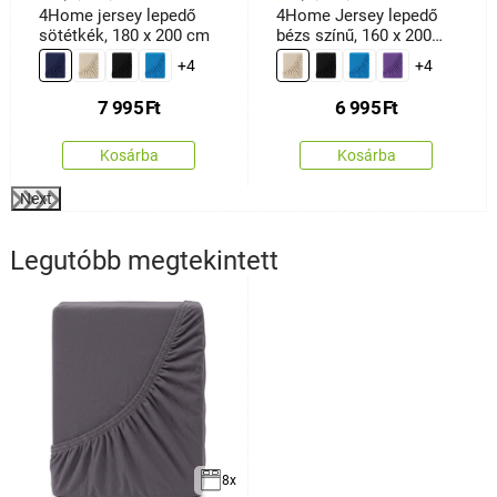
4Home jersey lepedő
4Home Jersey lepedő
sötétkék, 180 x 200 cm
bézs színű, 160 x 200
cm
+4
+4
7 995
Ft
6 995
Ft
Kosárba
Kosárba
Next
Legutóbb megtekintett
8x