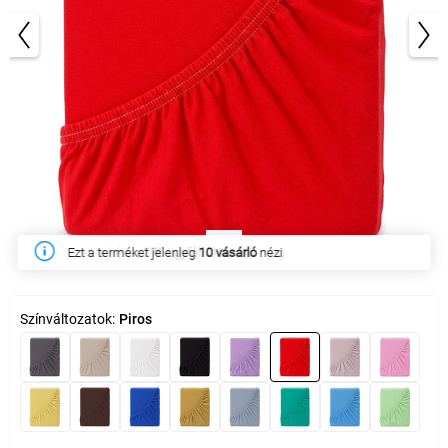
1/3
Ezen a héten
275 ügyfél
vásárolta meg
Színváltozatok:
Piros