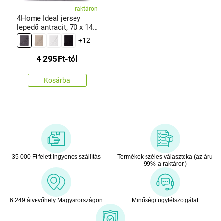
raktáron
4Home Ideal jersey
lepedő antracit, 70 x 140
cm
+12
4 295
Ft
-tól
Kosárba
35 000 Ft felett ingyenes szállítás
Termékek széles választéka (az áru
99%-a raktáron)
6 249 átvevőhely Magyarországon
Minőségi ügyfélszolgálat