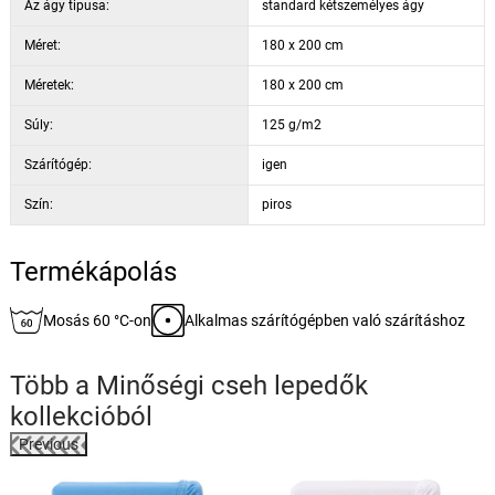
Az ágy tipusa:
standard kétszemélyes ágy
Méret:
180 x 200 cm
Méretek:
180 x 200 cm
Súly:
125 g/m2
Szárítógép:
igen
Szín:
piros
Termékápolás
Mosás 60 °C-on
Alkalmas szárítógépben való szárításhoz
Több a
Minőségi cseh lepedők
kollekcióból
Previous