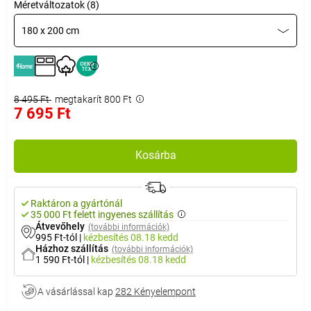
Méretváltozatok (8)
180 x 200 cm
8 495 Ft
megtakarít 800 Ft
7 695 Ft
Kosárba
Raktáron a gyártónál
35 000 Ft felett ingyenes szállítás
Átvevőhely
(további információk)
995 Ft-tól
|
kézbesítés
08.18 kedd
Házhoz szállítás
(további információk)
1 590 Ft-tól
|
kézbesítés
08.18 kedd
A vásárlással kap
282 Kényelempont