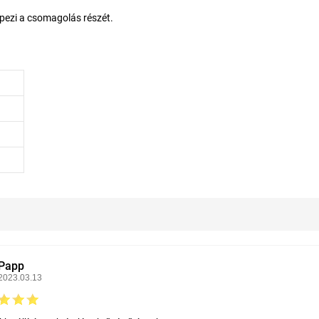
épezi a csomagolás részét.
Papp
2023.03.13