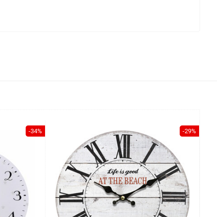
-34%
-29%