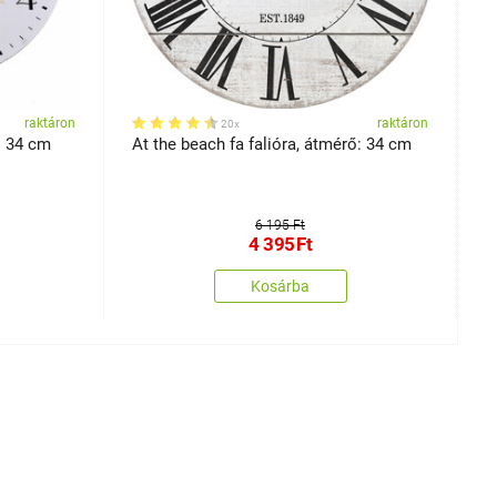
raktáron
raktáron
20x
: 34 cm
At the beach fa falióra, átmérő: 34 cm
C
m
6 195 Ft
4 395
Ft
Kosárba