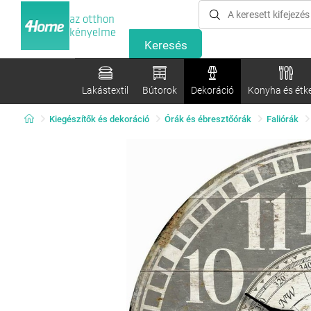
az otthon
kényelme
Lakástextil
Bútorok
Dekoráció
Konyha és étk
Kiegészítők és dekoráció
Órák és ébresztőórák
Faliórák