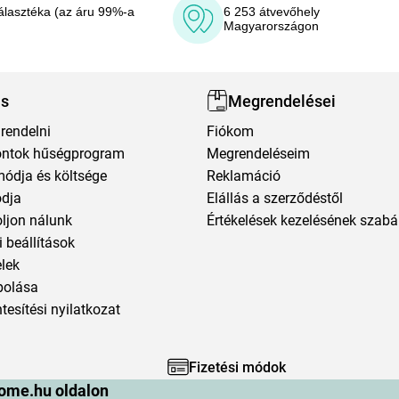
álasztéka (az áru 99%-a
6 253 átvevőhely
Magyarországon
ás
Megrendelései
rendelni
Fiókom
ntok hűségprogram
Megrendeléseim
módja és költsége
Reklamáció
ódja
Elállás a szerződéstől
oljon nálunk
Értékelések kezelésének szabá
 beállítások
elek
polása
esítési nyilatkozat
Fizetési módok
ome.hu oldalon