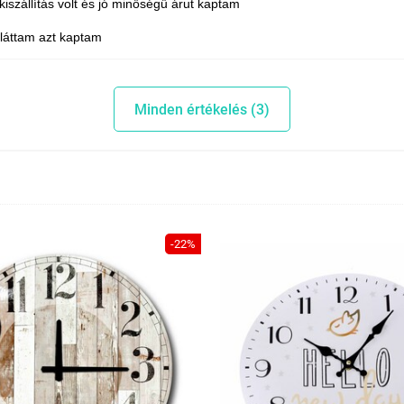
kiszállítás volt és jó minőségű árut kaptam
 láttam azt kaptam
Minden értékelés (3)
-22%