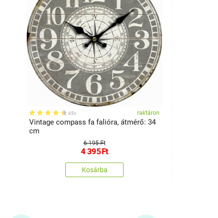
raktáron
45x
Vintage compass fa falióra, átmérő: 34
cm
6 195 Ft
4 395
Ft
Kosárba