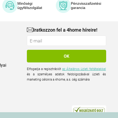
Minőségi
Pénzvisszafizetési
ügyfélszolgálat
garancia
Iratkozzon fel a 4home híreire!
lyai
Elfogadja a regisztrációt
az Általános üzleti feltételekkel
és a személyes adatok feldolgozásával üzleti és
marketing célokra a 4home, a.s. cég számára