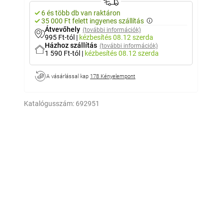
6 és több db van raktáron
35 000 Ft felett ingyenes szállítás
Átvevőhely
(további információk)
995 Ft-tól
|
kézbesítés
08.12 szerda
Házhoz szállítás
(további információk)
1 590 Ft-tól
|
kézbesítés
08.12 szerda
A vásárlással kap
178 Kényelempont
Katalógusszám:
692951