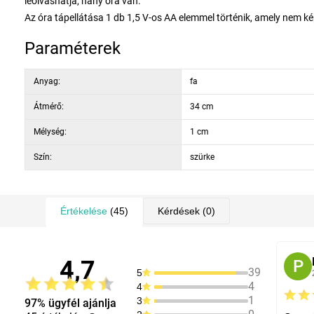
leolvashatja, hány óra van.
Az óra tápellátása 1 db 1,5 V-os AA elemmel történik, amely nem k
Paraméterek
Anyag:
fa
Átmérő:
34 cm
Mélység:
1 cm
Szín:
szürke
Értékelése
(45)
Kérdések
(0)
4,7
P
39
5
4
4
1
3
97% ügyfél ajánlja