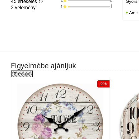
0
2
45 értékelés
Gyors 
1
1
3 vélemény
Amit
Figyelmébe ajánljuk
Previous
-39%
-29%