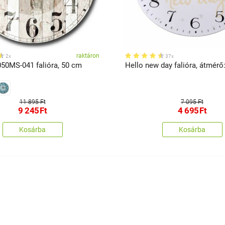
raktáron
2x
37x
050MS-041 falióra, 50 cm
Hello new day falióra, átmérő
11 895 Ft
7 095 Ft
9 245
Ft
4 695
Ft
Kosárba
Kosárba