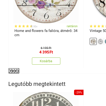
on
raktáron
32x
Home and flowers fa falióra, átmérő: 34
Vintage 5
cm
6 195 Ft
4 395
Ft
Kosárba
Next
Legutóbb megtekintett
-29%