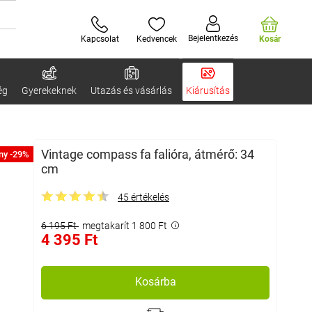
Bejelentkezés
Kapcsolat
Kedvencek
Kosár
ég
Gyerekeknek
Utazás és vásárlás
Kiárusítás
Vintage compass fa falióra, átmérő: 34
ny -29%
cm
45 értékelés
6 195 Ft
megtakarít 1 800 Ft
4 395 Ft
Kosárba