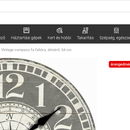
ező
Háztartási gépek
Kert és hobbi
Takarítás
Szépség, egészs
Vintage compass fa falióra, átmérő: 34 cm
árengedmé