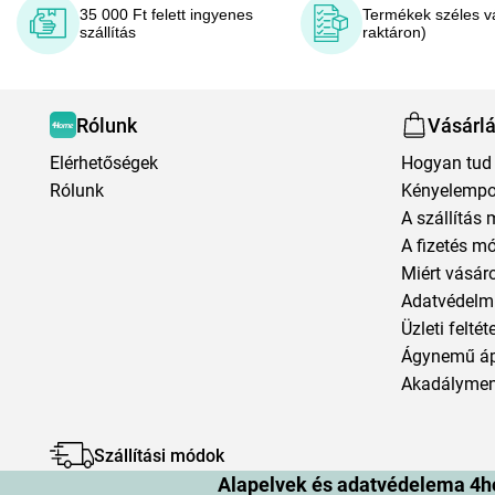
35 000 Ft felett ingyenes
Termékek széles v
szállítás
raktáron)
Rólunk
Vásárl
Elérhetőségek
Hogyan tud 
Rólunk
Kényelempo
A szállítás 
A fizetés m
Miért vásár
Adatvédelmi
Üzleti feltét
Ágynemű á
Akadályment
Szállítási módok
Alapelvek és adatvédelema 4h