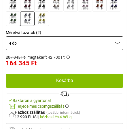
Méretváltozatok (2)
4 db
207 045 Ft
megtakarít 42 700 Ft
164 345 Ft
Kosárba
Raktáron a gyártónál
Terjedelmes csomgszállítás
Házhoz szállítás
(további információk)
12 990 Ft-tól
|
kézbesítés
4 hétig