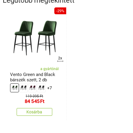
Legutóbb megtekintett
-29%
2x
a gyártónál
Vento Green and Black
bárszék szett, 2 db
+7
119 095 Ft
84 545
Ft
Kosárba