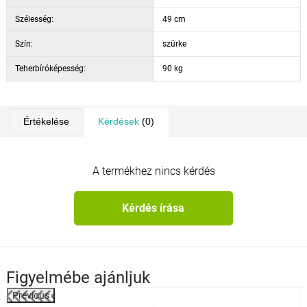
Szélesség:
49 cm
Szín:
szürke
Teherbíróképesség:
90 kg
Értékelése
Kérdések
(0)
A termékhez nincs kérdés
Kérdés írása
Figyelmébe ajánljuk
Previous