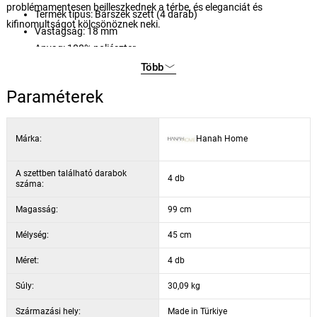
problémamentesen beilleszkednek a térbe, és eleganciát és
Termék típus: Bárszék szett (4 darab)
kifinomultságot kölcsönöznek neki.
Vastagság: 18 mm
Anyag: 100% poliészter
Szélesség: 49 cm
Több
Magasság: 99 cm
Paraméterek
Mélység: 45 cm (4 darab)
Ülés szélessége: 46 cm
Ülésmagasság: 65 cm
Márka:
Hanah Home
Fém lábak
Szín: szürke és fekete
A szettben található darabok
4 db
száma:
Magasság:
99 cm
Mélység:
45 cm
Méret:
4 db
Súly:
30,09 kg
Származási hely:
Made in Türkiye