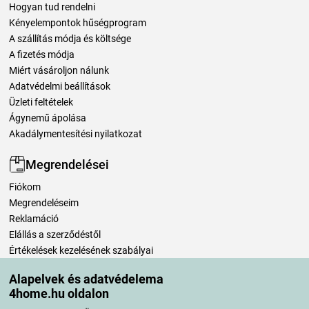
Hogyan tud rendelni
Kényelempontok hűségprogram
A szállítás módja és költsége
A fizetés módja
Miért vásároljon nálunk
Adatvédelmi beállítások
Üzleti feltételek
Ágynemű ápolása
Akadálymentesítési nyilatkozat
Megrendelései
Fiókom
Megrendeléseim
Reklamáció
Elállás a szerződéstől
Értékelések kezelésének szabályai
Alapelvek és adatvédelema
Szállítási módok
4home.hu oldalon