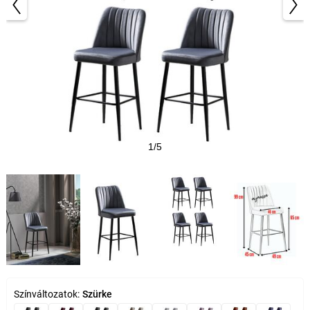
1/5
Színváltozatok:
Szürke