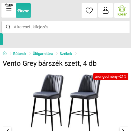
Menu
Kosár
Bútorok
Ülőgarnitúra
Székek
Vento Grey bárszék szett, 4 db
árengedmény -21%