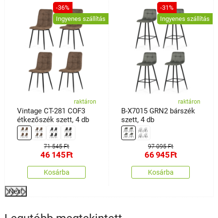
%
-36%
-31%
Ingyenes szállítás
Ingyenes szállítás
raktáron
raktáron
Vintage CT-281 COF3
B-X7015 GRN2 bárszék
étkezőszék szett, 4 db
szett, 4 db
71 545 Ft
97 095 Ft
46 145
Ft
66 945
Ft
Kosárba
Kosárba
Next