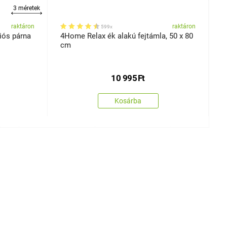
3 méretek
raktáron
raktáron
599x
iós párna
4Home Relax ék alakú fejtámla, 50 x 80
4
cm
f
10 995
Ft
Kosárba