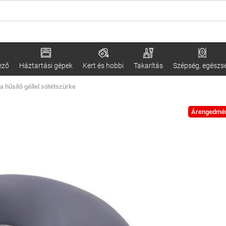
ező
Háztartási gépek
Kert és hobbi
Takarítás
Szépség, egészs
a hűsítő géllel sötétszürke
Árengedmé