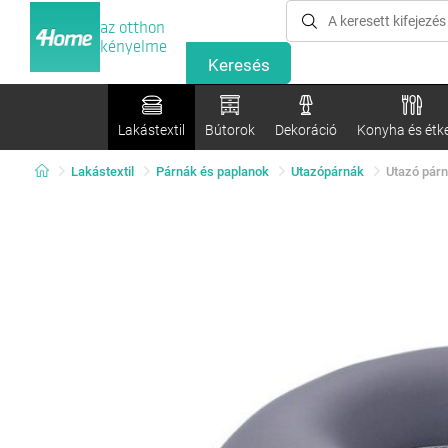
az otthon
kényelme
Lakástextil
Bútorok
Dekoráció
Konyha és étk
Lakástextil
Párnák és paplanok
Utazópárnák
Utazó párn