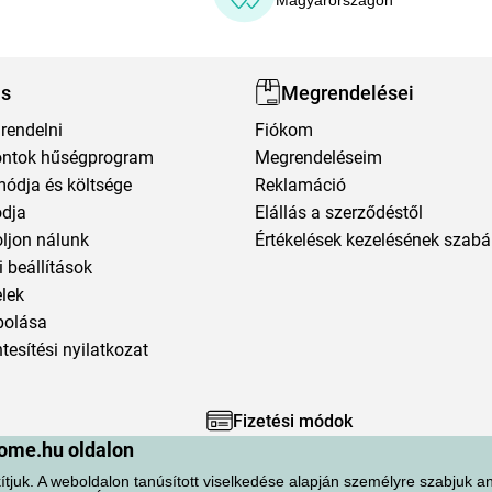
Magyarországon
ás
Megrendelései
rendelni
Fiókom
ntok hűségprogram
Megrendeléseim
módja és költsége
Reklamáció
ódja
Elállás a szerződéstől
oljon nálunk
Értékelések kezelésének szabá
 beállítások
elek
polása
esítési nyilatkozat
Fizetési módok
ome.hu oldalon
ítjuk. A weboldalon tanúsított viselkedése alapján személyre szabjuk an