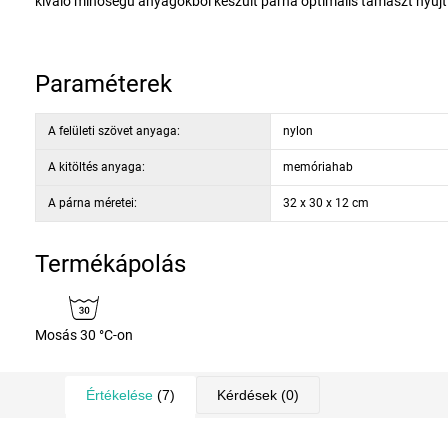
kiváló minőségű anyagokból készült párna optimális támaszt nyújt 
Ergonomikus formája alkalmazkodik a testhez, és biztosítja a hel
magával viheti - repülőre, vonatra, autóba vagy buszra. Ez a prakt
utazzon, és kipihenten, felfrissülve érkezzen meg úti céljához.
A hu
Paraméterek
A felületi szövet anyaga:
nylon
A kitöltés anyaga:
memóriahab
A párna méretei:
32 x 30 x 12 cm
Termékápolás
Mosás 30 °C-on
Értékelése
(7)
Kérdések
(0)