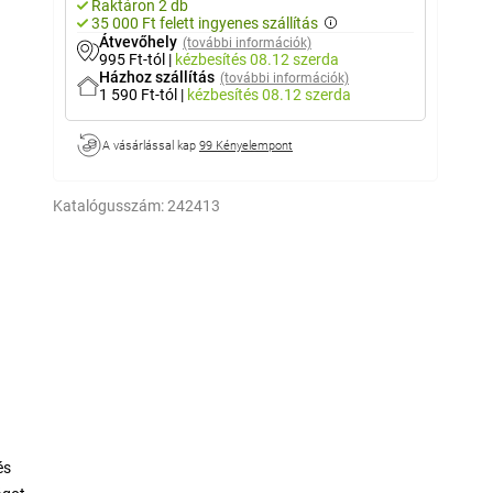
Raktáron 2 db
35 000 Ft felett ingyenes szállítás
Átvevőhely
(további információk)
995 Ft-tól
|
kézbesítés
08.12 szerda
Házhoz szállítás
(további információk)
1 590 Ft-tól
|
kézbesítés
08.12 szerda
A vásárlással kap
99 Kényelempont
Katalógusszám:
242413
és