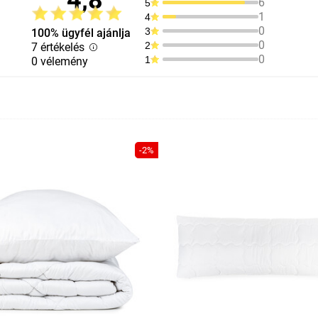
4,8
6
5
1
4
0
3
100% ügyfél ajánlja
0
2
7 értékelés
0
1
0 vélemény
-2%