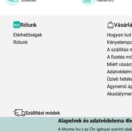
szállítás
raktáron)
Rólunk
Vásárl
Elérhetőségek
Hogyan tud 
Rólunk
Kényelempo
A szállítás 
A fizetés m
Miért vásár
Adatvédelmi
Üzleti feltét
Ágynemű á
Akadályment
Szállítási módok
Alapelvek és adatvédelema 4h
A 4home.hu-t az Ön igényei szerint alak