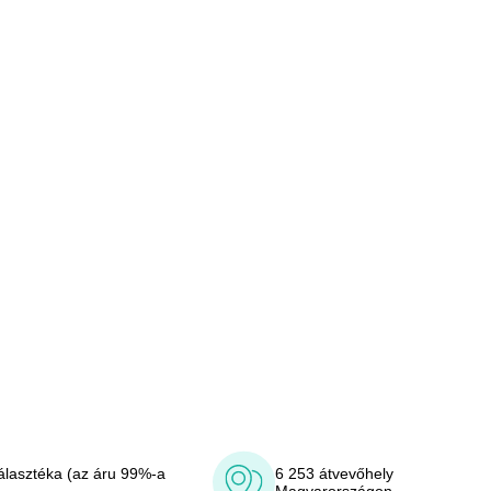
álasztéka (az áru 99%-a
6 253 átvevőhely