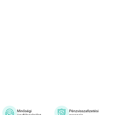
Minőségi
Pénzvisszafizetési