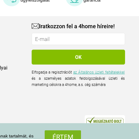
ügyfélszolgálat
garancia
Iratkozzon fel a 4home híreire!
lyai
Elfogadja a regisztrációt
az Általános üzleti feltételekkel
és a személyes adatok feldolgozásával üzleti és
marketing célokra a 4home, a.s. cég számára
nak tartalmát, és
ÉRTEM