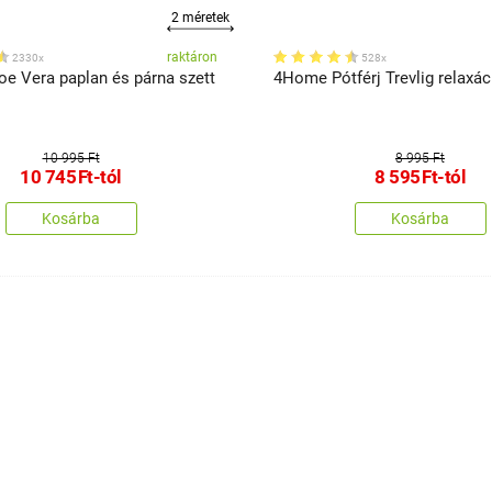
2 méretek
raktáron
2330x
528x
e Vera paplan és párna szett
4Home Pótférj Trevlig relaxác
10 995 Ft
8 995 Ft
10 745
Ft
-tól
8 595
Ft
-tól
Kosárba
Kosárba