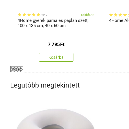
on
raktáron
631x
4Home gyerek párna és paplan szett,
4Home Alo
100 x 135 cm, 40 x 60 cm
7 795
Ft
Kosárba
Next
Legutóbb megtekintett