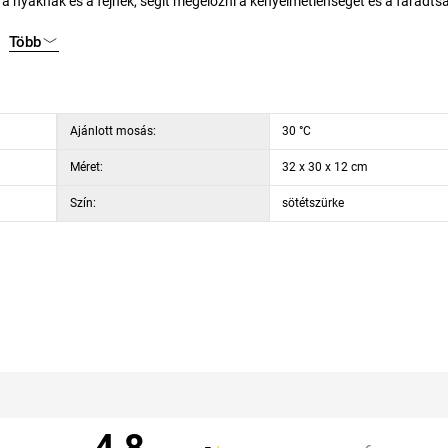
a nyaknak és a fejnek, segít megelőzni a kényelmetlenséget és a fáradts
yes üléspozíciót. Az utazópárna könnyű és könnyen hordozható, így bárho
Több
ikus és kényelmes kiegészítő lehetővé teszi, hogy maximális kényelemben
zat mosható.
Ajánlott mosás:
30 °C
Méret:
32 x 30 x 12 cm
Szín:
sötétszürke