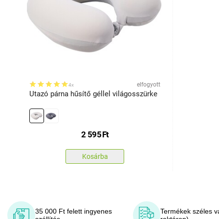
elfogyott
4x
Utazó párna hűsítő géllel világosszürke
2 595
Ft
Kosárba
35 000 Ft felett ingyenes
Termékek széles v