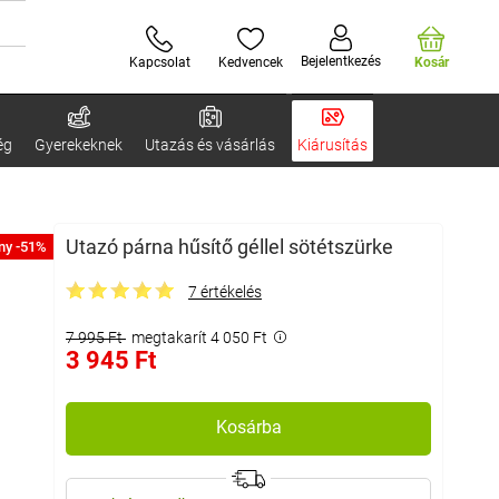
Bejelentkezés
Kapcsolat
Kedvencek
Kosár
ég
Gyerekeknek
Utazás és vásárlás
Kiárusítás
Utazó párna hűsítő géllel sötétszürke
ny -51%
7 értékelés
7 995 Ft
megtakarít 4 050 Ft
3 945 Ft
Kosárba